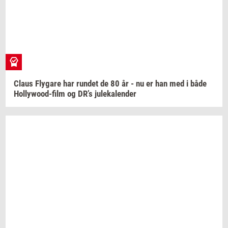
Claus
Fly­ga­re
har
run­det
de 80 år - nu er han med i både
Hollywood-​film
og DR’s
ju­le­ka­len­der