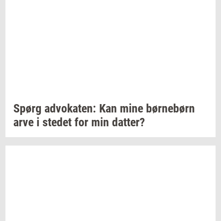
Spørg
ad­vo­ka­ten:
Kan mine
bør­ne­børn
arve i
ste­det
for min
dat­ter?