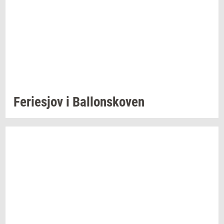
Fe­ri­esjov
i
Bal­lonsko­ven