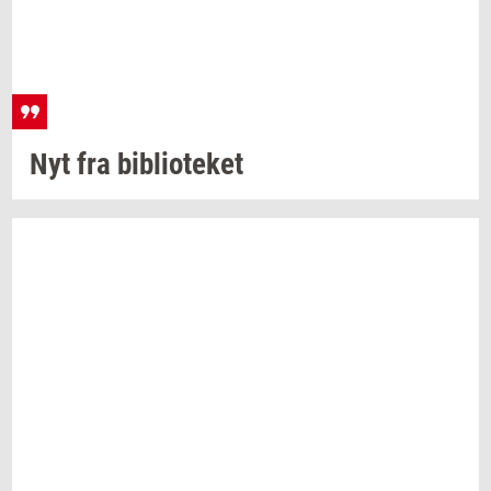
Nyt fra
bi­bli­o­te­ket