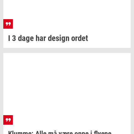
I 3 dage har
de­sign
ordet
Klum­me:
Alle må være oppe i
fly­e­ne