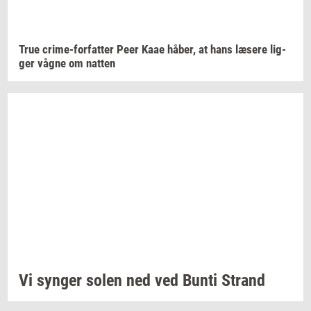
True
crime-​forfatter
Peer Kaae
håber,
at hans
læ­se­re
lig­
ger
vågne om
nat­ten
Vi
syn­ger
solen ned ved Bunti
Strand