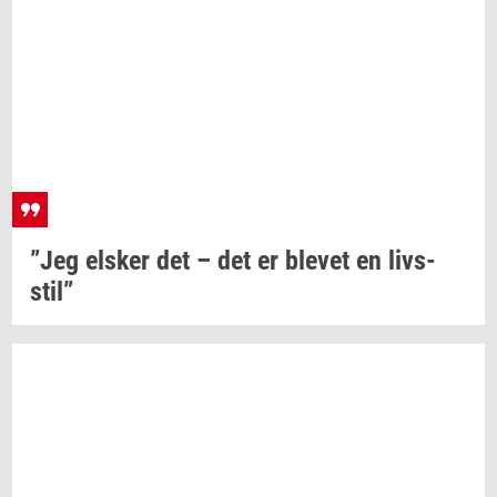
”Jeg
el­sker
det – det er
ble­vet
en
livs­
stil”