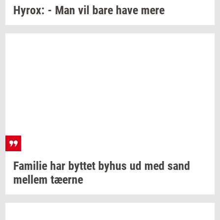
Hyrox:
- Man vil bare have mere
Fa­mi­lie
har
byt­tet
byhus ud med sand
mel­lem
tæ­er­ne