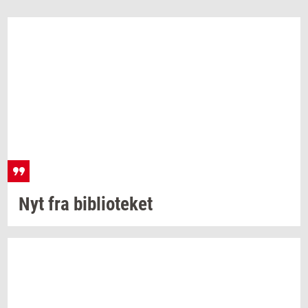
Nyt fra
bi­bli­o­te­ket