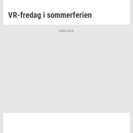
VR-​fredag
i
som­mer­fe­ri­en
ANNONCE