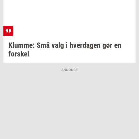
Klum­me:
Små valg i
hver­da­gen
gør en
for­skel
ANNONCE