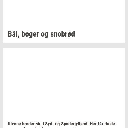
Bål, bøger og
sno­brød
Ul­ve­ne
bre­der
sig i Syd- og
Søn­derjyl­land:
Her får du de