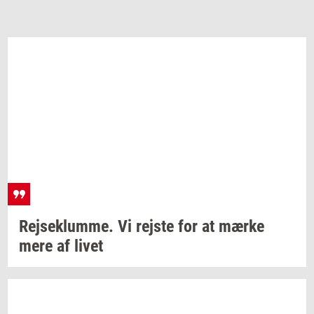
Rej­se­klum­me. Vi
rej­ste
for at mærke
mere af livet