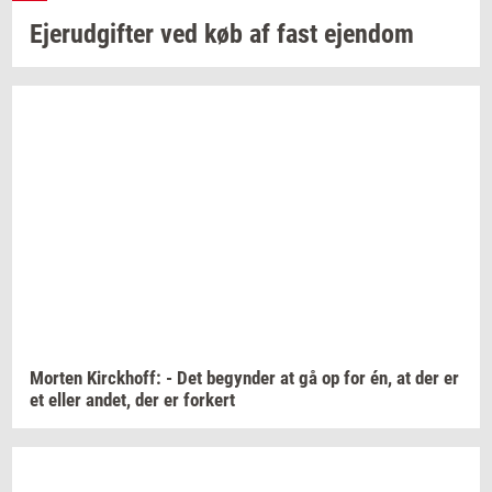
Ejer­ud­gif­ter
ved køb af fast
ejen­dom
Mor­ten
Kirck­hoff:
- Det
be­gyn­der
at gå op for én, at der er
et eller
andet,
der er
for­kert