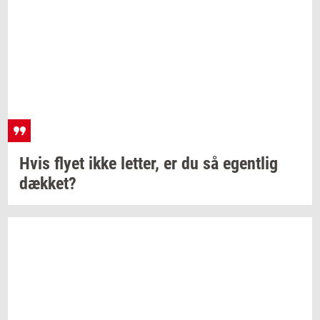
Hvis flyet ikke
let­ter,
er du så
egent­lig
dæk­ket?