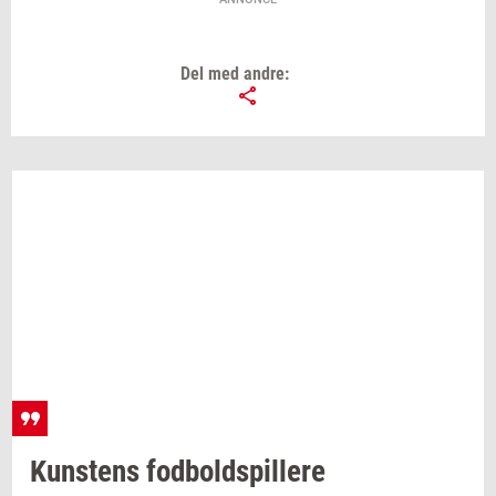
Del med andre:
Kun­stens
fod­bold­spil­le­re