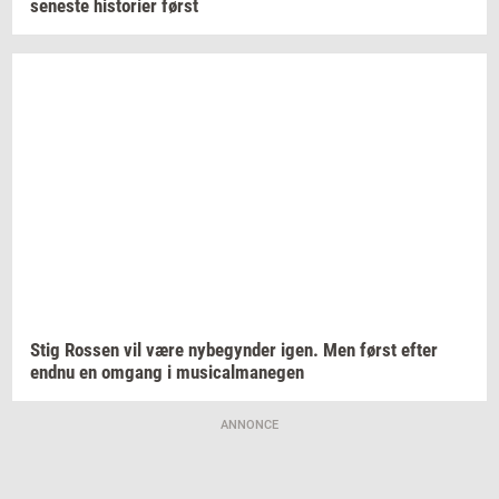
se­ne­ste
hi­sto­ri­er
først
Stig
Ros­sen
vil være
ny­be­gyn­der
igen. Men først efter
endnu en
om­gang
i
mu­si­cal­ma­ne­gen
ANNONCE