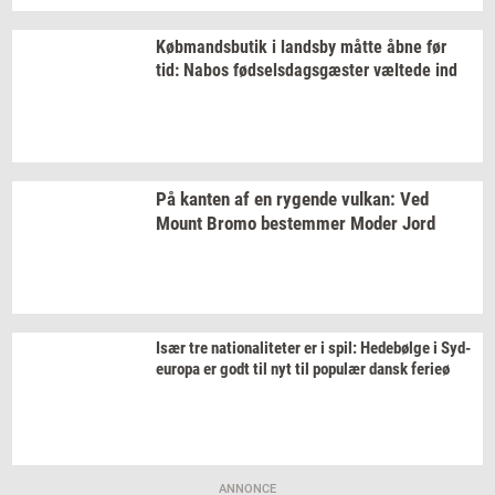
Køb­mands­bu­tik
i
lands­by
måtte åbne før
tid: Nabos
fød­sels­dags­gæ­ster
væl­te­de
ind
På
kan­ten
af en
ry­gen­de
vulkan:
Ved
Mount Bromo
be­stem­mer
Moder Jord
Især tre
na­tio­na­li­te­ter
er i spil:
He­debøl­ge
i
Sy­d­
eu­ro­pa
er godt til nyt til
po­pu­lær
dansk
fe­ri­eø
ANNONCE