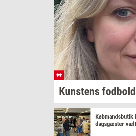
Kun­stens
fod­bold­
Køb­mands­bu­tik
dags­gæ­ster
væl­