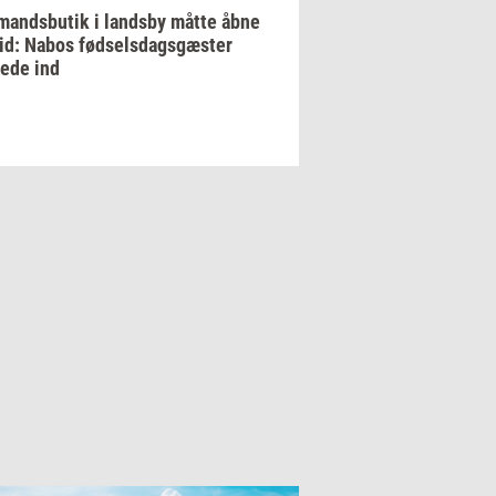
andsbutik i landsby måtte åbne
tid: Nabos fødselsdagsgæster
ede ind