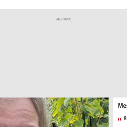
ANNONCE
Mes
K