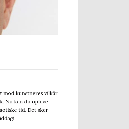
st mod kunstneres vilkår
rk. Nu kan du opleve
otiske tid. Det sker
iddag!