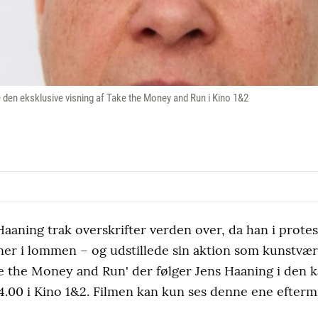
Se den eksklusive visning af Take the Money and Run i Kino 1&2
aaning trak overskrifter verden over, da han i prote
oner i lommen – og udstillede sin aktion som kunstvæ
the Money and Run' der følger Jens Haaning i den ka
 14.00 i Kino 1&2. Filmen kan kun ses denne ene efterm