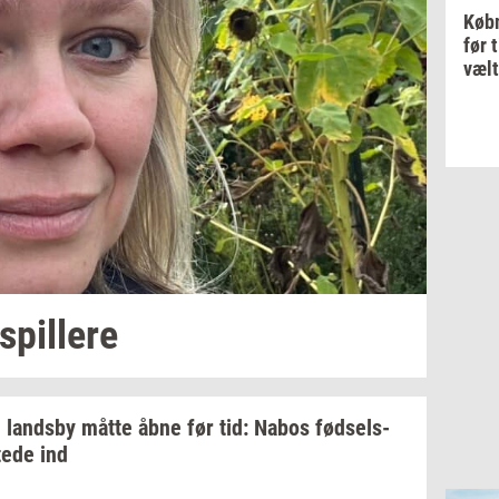
Købm
før 
vælt
spil­le­re
i
lands­by
måtte åbne før tid: Nabos
fød­sels­
te­de
ind