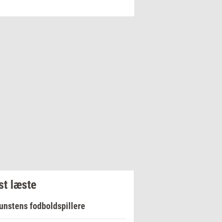
t læste
unstens fodboldspillere