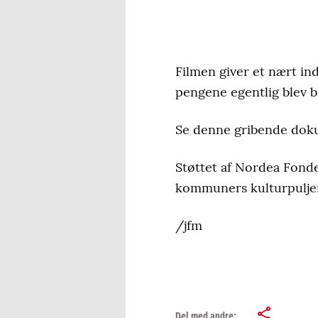
Filmen giver et nært ind
pengene egentlig blev b
Se denne gribende dokum
Støttet af Nordea Fond
kommuners kulturpuljer
/jfm
Del med andre: