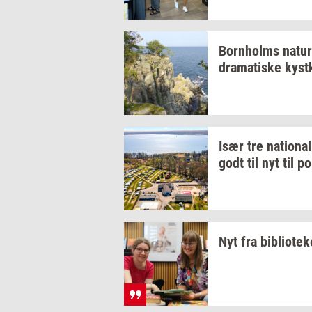
Born­holms
na­tur
dra­ma­ti­ske
kyst­
Især tre
na­tio­na­l
godt til nyt til
po
Nyt fra
bi­bli­o­te­