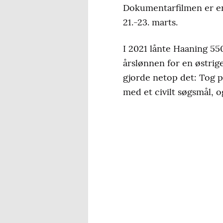
Dokumentarfilmen er en
21.-23. marts.
I 2021 lånte Haaning 55
årslønnen for en østri
gjorde netop det: Tog 
med et civilt søgsmål, o