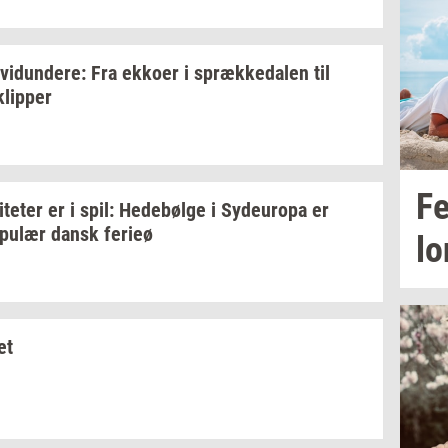
­vi­dun­de­re:
Fra
ek­ko­er
i
spræk­ke­da­len
til
klip­per
Fe
i­te­ter
er i spil:
He­debøl­ge
i
Sy­d­eu­ro­pa
er
­pu­lær
dansk
fe­ri­eø
lo
ket