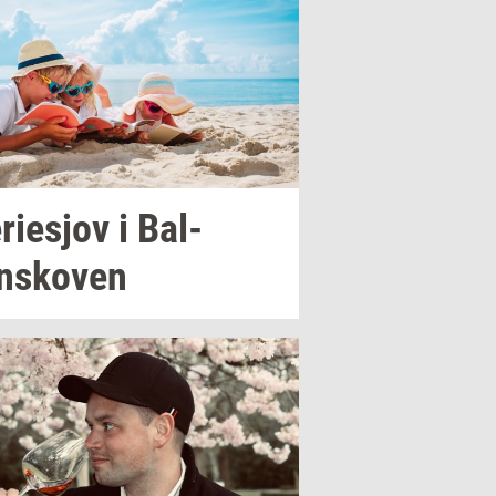
­ri­esjov
i
Bal­
nsko­ven