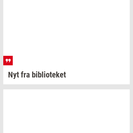
Nyt fra
bi­bli­o­te­ket