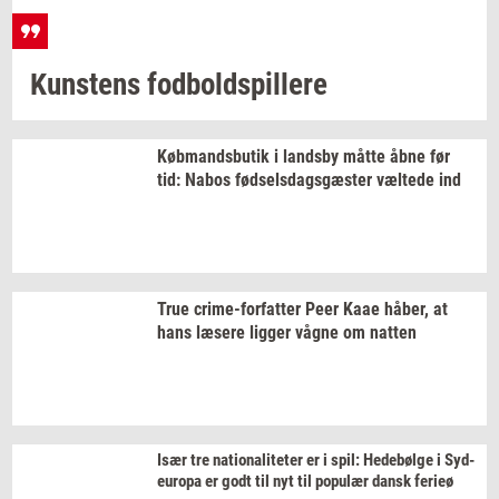
Kun­stens
fod­bold­spil­le­re
Køb­mands­bu­tik
i
lands­by
måtte åbne før
tid: Nabos
fød­sels­dags­gæ­ster
væl­te­de
ind
True
crime-​forfatter
Peer Kaae
håber,
at
hans
læ­se­re
lig­ger
vågne om
nat­ten
Især tre
na­tio­na­li­te­ter
er i spil:
He­debøl­ge
i
Sy­d­
eu­ro­pa
er godt til nyt til
po­pu­lær
dansk
fe­ri­eø