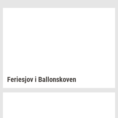
Fe­ri­esjov
i
Bal­lonsko­ven