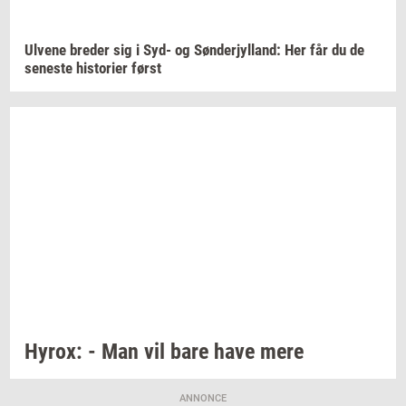
Ul­ve­ne
bre­der
sig i Syd- og
Søn­derjyl­land:
Her får du de
se­ne­ste
hi­sto­ri­er
først
Hyrox:
- Man vil bare have mere
ANNONCE