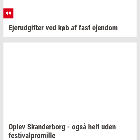
Ejer­ud­gif­ter
ved køb af fast
ejen­dom
Oplev
Skan­der­borg
- også helt uden
festi­val­pro­mil­le