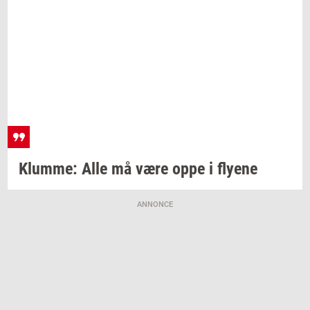
Klum­me:
Alle må være oppe i
fly­e­ne
ANNONCE