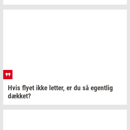
Hvis flyet ikke
let­ter,
er du så
egent­lig
dæk­ket?