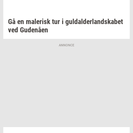
Gå en
ma­le­risk
tur i
gul­dal­der­land­ska­bet
ved
Gu­denå­en
ANNONCE