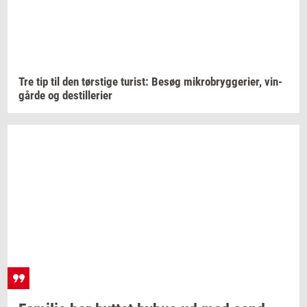
Tre tip til den
tørsti­ge
turist:
Besøg
mi­kro­bryg­ge­ri­er,
vin­
går­de
og
destil­le­ri­er