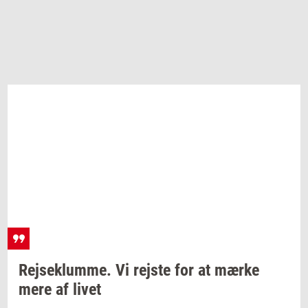
Rej­se­klum­me. Vi
rej­ste
for at mærke
mere af livet