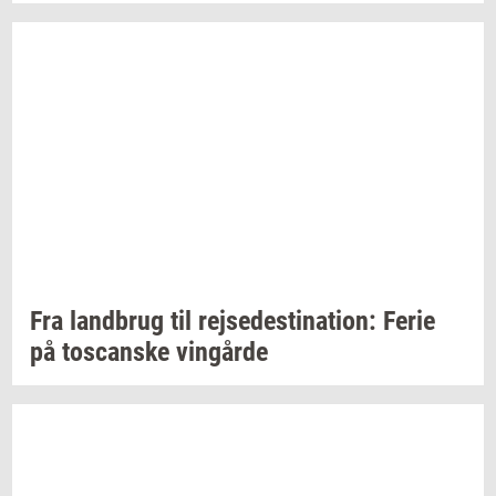
Fra
land­brug
til
rej­se­desti­na­tion:
Ferie
på
toscan­ske
vin­går­de