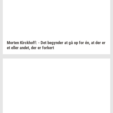
Mor­ten
Kirck­hoff:
- Det
be­gyn­der
at gå op for én, at der er
et eller
andet,
der er
for­kert