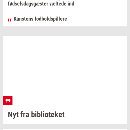
fødselsdagsgæster væltede ind
Kunstens fodboldspillere
Nyt fra
bi­bli­o­te­ket