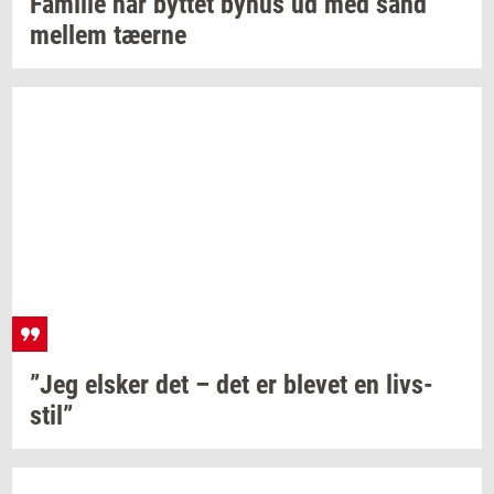
Fa­mi­lie
har
byt­tet
byhus ud med sand
mel­lem
tæ­er­ne
”Jeg
el­sker
det – det er
ble­vet
en
livs­
stil”