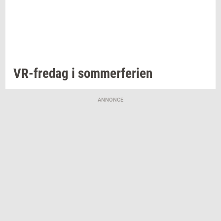
VR-​fredag
i
som­mer­fe­ri­en
ANNONCE