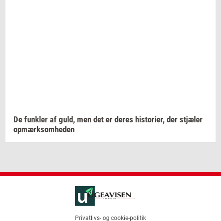
De
funk­ler
af guld, men det er deres
hi­sto­ri­er,
der
stjæ­ler
op­mærk­som­he­den
Privatlivs- og cookie-politik