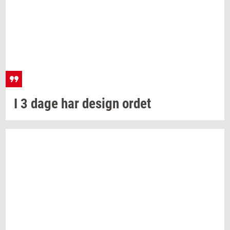
I 3 dage har
de­sign
ordet