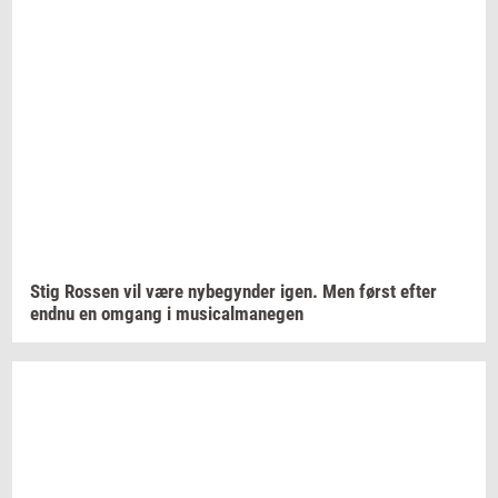
Stig
Ros­sen
vil være
ny­be­gyn­der
igen. Men først efter
endnu en
om­gang
i
mu­si­cal­ma­ne­gen