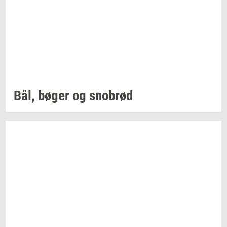
Bål, bøger og
sno­brød