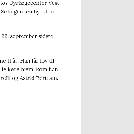
 hos Dyrlægecenter Vest
 Solingen, en by i den
 22. september sidste
 ti år. Han får lov til
ulle køre hjem, kom han
relli og Astrid Bertram.