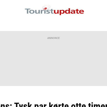
ANNONCE
ns: Tysk par kørte otte timer