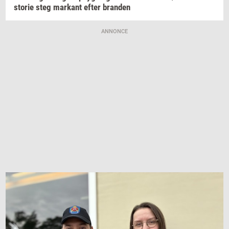
sto­rie
steg
mar­kant
efter
bran­den
ANNONCE