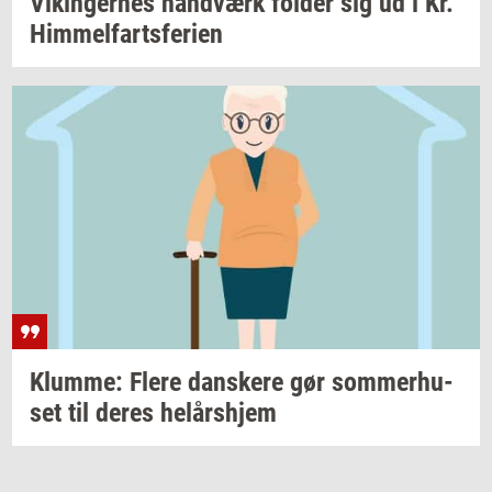
Vikin­ger­nes
hånd­værk
fol­der
sig ud i Kr.
Him­mel­fart­s­fe­ri­en
Klum­me: Flere
dan­ske­re
gør
som­mer­hu­
set
til deres
helårs­hjem