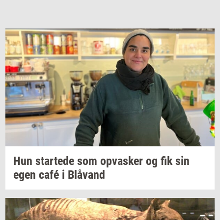
Hun
star­te­de
som
op­va­sker
og fik sin
egen café i
Blåvand