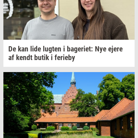
De kan lide
lug­ten
i
ba­ge­ri­et:
Nye ejere
af kendt butik i
fe­ri­e­by