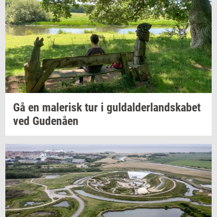
Gå en
ma­le­risk
tur i
gul­dal­der­land­ska­bet
ved
Gu­denå­en