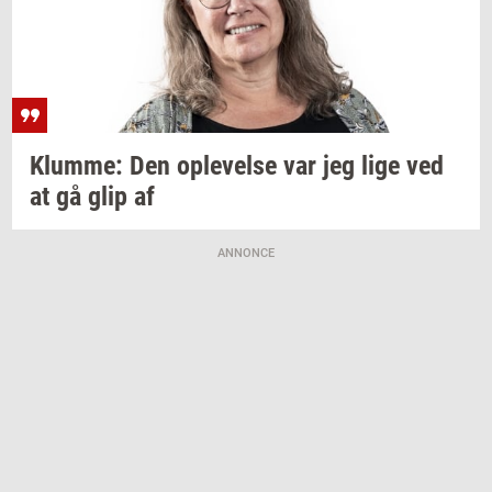
Klum­me:
Den
op­le­vel­se
var jeg lige ved
at gå glip af
ANNONCE