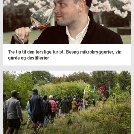
Tre tip til den
tørsti­ge
turist:
Besøg
mi­kro­bryg­ge­ri­er,
vin­
går­de
og
destil­le­ri­er