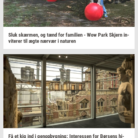
Sluk
skær­men,
og tænd for
fa­mi­li­en
- Wow Park
Skjern
in­
vi­te­rer
til ægte
nær­vær
i
na­tu­ren
Få et kig ind i
genop­byg­ning:
In­ter­es­sen
for
Bør­sens
hi­