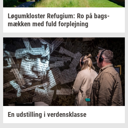
Løgum­klo­ster
Re­fu­gi­um:
Ro på
bags­
mæk­ken
med fuld
for­plej­ning
En
ud­stil­ling
i
ver­dens­klas­se