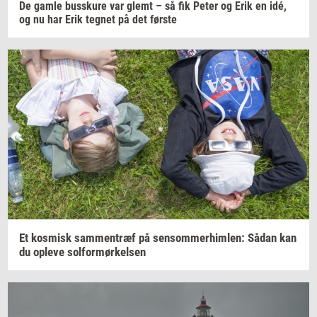
De gamle
bus­sku­re
var glemt – så fik Peter og Erik en idé,
og nu har Erik
teg­net
på det
før­ste
Et
kos­misk
sam­men­træf
på
sen­som­mer­him­len:
Sådan kan
du
op­le­ve
sol­for­mør­kel­sen