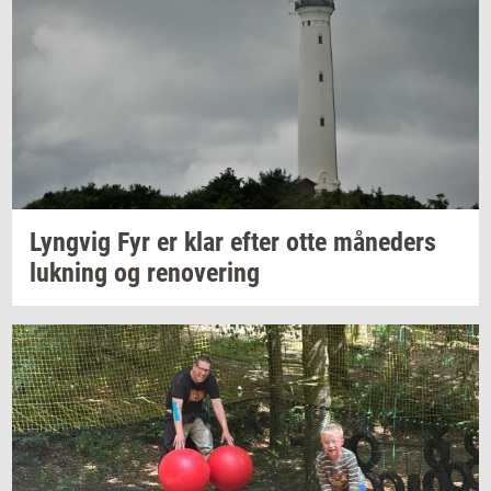
Lyng­vig
Fyr er klar efter otte
må­ne­ders
luk­ning
og
renove­ring