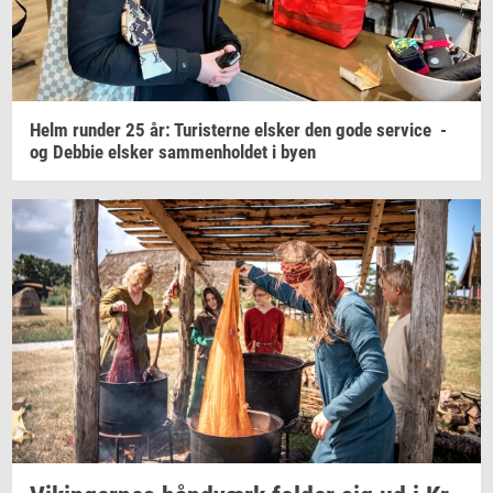
Helm
run­der
25 år:
Turi­ster­ne
el­sker
den gode
ser­vi­ce
-
og
Deb­bie
el­sker
sam­men­hol­det
i byen