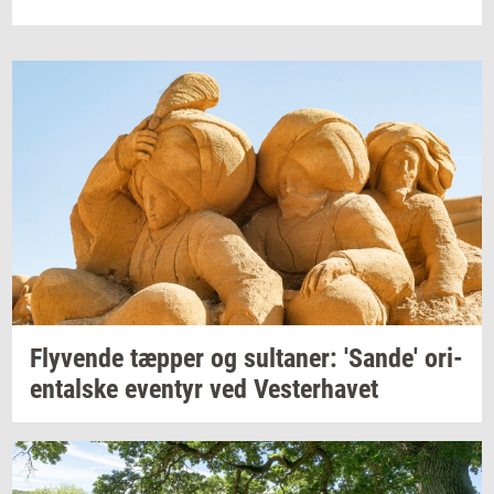
Fly­ven­de
tæp­per
og
sul­ta­ner:
'Sande'
ori­
en­tal­ske
even­tyr
ved
Ve­ster­ha­vet