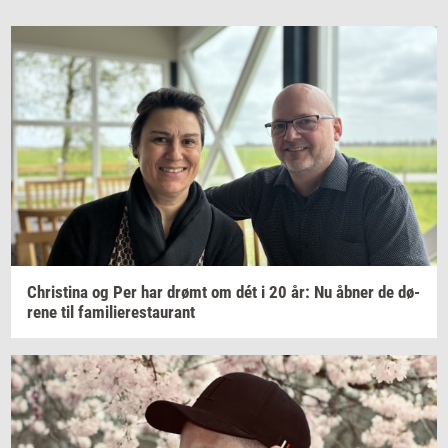
Chri­sti­na
og Per har drømt om dét i 20 år: Nu åbner de
dø­
re­ne
til
fa­mi­li­e­re­stau­rant