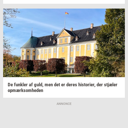
De
funk­ler
af guld, men det er deres
hi­sto­ri­er,
der
stjæ­ler
op­mærk­som­he­den
ANNONCE