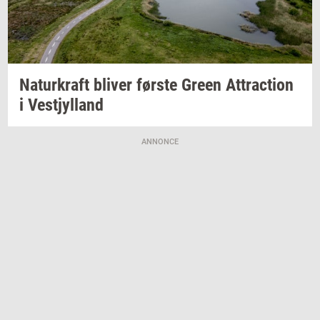
Na­tur­kraft
bli­ver
før­ste
Green
At­tra­ction
i
Ve­stjyl­land
ANNONCE