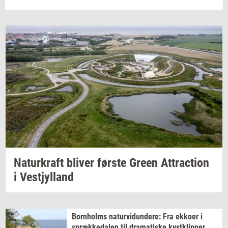
Na­tur­kraft
bli­ver
før­ste
Green
At­tra­ction
i
Ve­stjyl­land
Born­holms
na­tur­vi­dun­de­re:
Fra
ek­ko­er
i
spræk­ke­da­len
til
dra­ma­ti­ske
kyst­klip­per