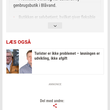
genbrugsbutik i Blåvand.
Butikken er selvbetjent, hvilket giver fleksible
åbningstider mellem klokken 10 og 21 hver dag.
For at få adgang skal kunder scanne en QR-
LÆS OGSÅ
kode og logge ind via mit-id, eller modtage en
SMS for udenlandske turister.
Turister er ikke problemet – løsningen er
udvikling, ikke afgift
ANNONCE
Del med andre: