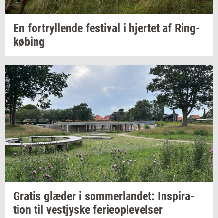
En
for­tryl­len­de
festi­val
i
hjer­tet
af
Ring­
kø­bing
Gra­tis
glæ­der
i
som­mer­lan­det:
In­spira­
tion
til
ve­stjy­ske
fe­ri­e­op­le­vel­ser