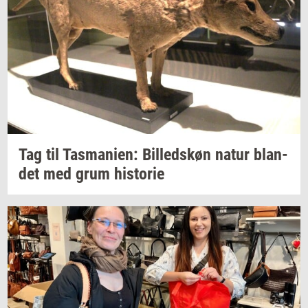
Tag til
Tas­ma­ni­en:
Bil­leds­køn
natur
blan­
det
med grum
hi­sto­rie