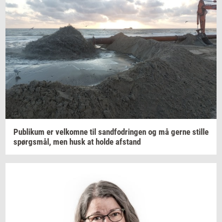
Pu­bli­kum
er
vel­kom­ne
til
sand­fod­rin­gen
og må gerne
stil­le
spørgs­mål,
men husk at holde
af­stand