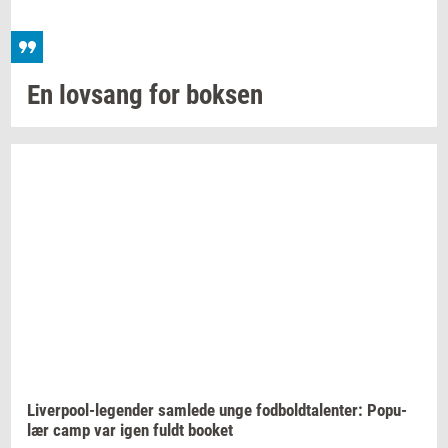
En
lovsang
for
bok­sen
Liverpool-​legender
sam­le­de
unge
fod­bold­ta­len­ter:
Po­pu­
lær
camp var igen fuldt
boo­k­et