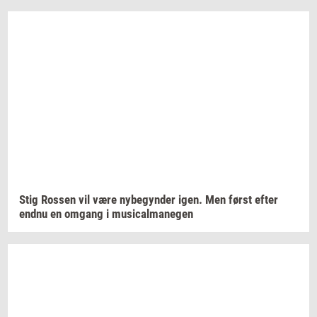
Stig
Ros­sen
vil være
ny­be­gyn­der
igen. Men først efter
endnu en
om­gang
i
mu­si­cal­ma­ne­gen