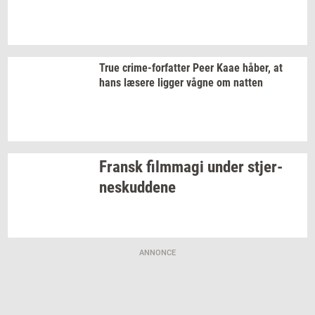
True
crime-​forfatter
Peer Kaae
håber,
at
hans
læ­se­re
lig­ger
vågne om
nat­ten
Fransk
film­magi
under
stjer­
neskud­de­ne
ANNONCE