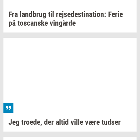
Fra
land­brug
til
rej­se­desti­na­tion:
Ferie
på
toscan­ske
vin­går­de
Jeg
tro­e­de,
der altid ville være
tud­ser