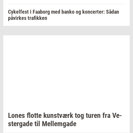
Cykelfest i Faaborg med banko og koncerter: Sådan
påvirkes trafikken
Lones
flot­te
kunst­værk
tog turen fra
Ve­
ster­ga­de
til
Mel­lem­ga­de