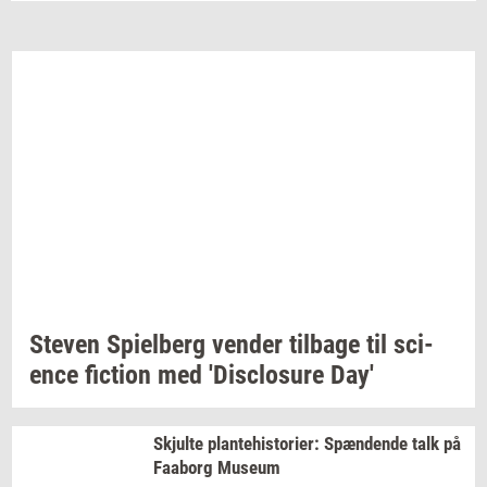
Ste­ven
Spi­el­berg
ven­der
til­ba­ge
til
sci­
en­ce
fi­ction
med
'Di­sclo­su­re
Day'
Skjul­te
plan­te­hi­sto­ri­er:
Spæn­den­de
talk på
Faa­borg
Mu­se­um