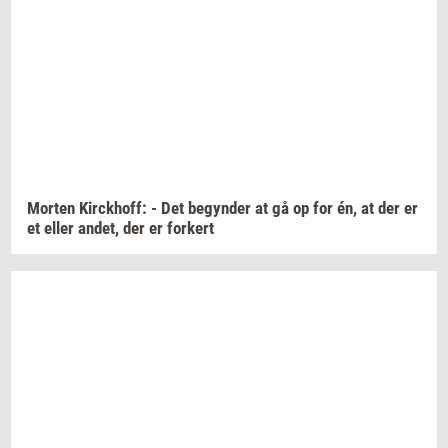
Mor­ten
Kirck­hoff:
- Det
be­gyn­der
at gå op for én, at der er
et eller
andet,
der er
for­kert