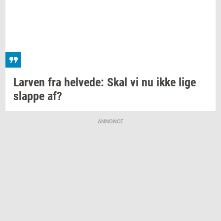
Lar­ven
fra
hel­ve­de:
Skal vi nu ikke lige
slap­pe
af?
ANNONCE