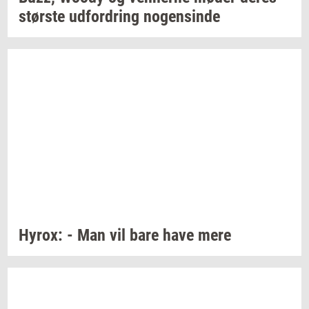
stør­ste
ud­for­dring
no­gen­sin­de
Hyrox:
- Man vil bare have mere