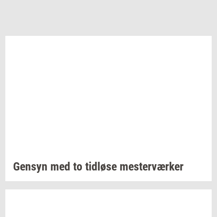
Gen­syn
med to
tid­lø­se
mester­vær­ker