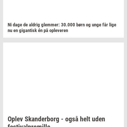
Ni dage de
al­drig
glem­mer:
30.000
børn og unge får lige
nu en
gi­gan­tisk
én på
op­le­ve­ren
Oplev
Skan­der­borg
- også helt uden