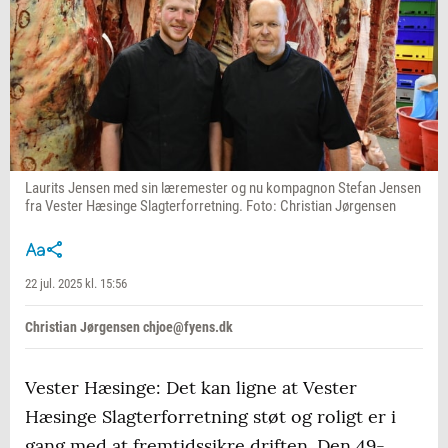
Laurits Jensen med sin læremester og nu kompagnon Stefan Jensen
fra Vester Hæsinge Slagterforretning. Foto: Christian Jørgensen
22 jul. 2025 kl. 15:56
Christian Jørgensen chjoe@fyens.dk
Vester Hæsinge: Det kan ligne at Vester
Hæsinge Slagterforretning støt og roligt er i
gang med at fremtidssikre driften. Den 49-