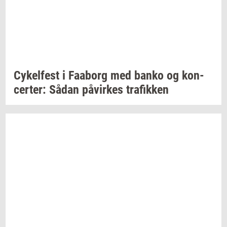
Cy­kel­fest
i
Faa­borg
med banko og
kon­
cer­ter:
Sådan
på­vir­kes
tra­fik­ken