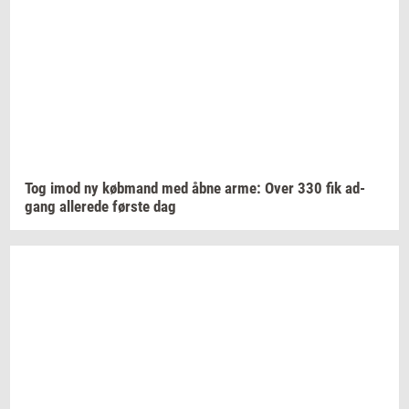
Tog imod ny
køb­mand
med åbne arme: Over 330 fik
ad­
gang
al­le­re­de
før­ste
dag