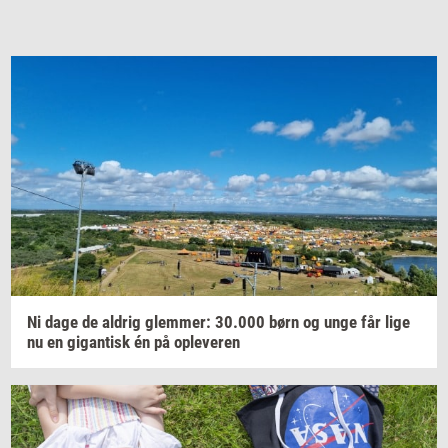
Ni dage de
al­drig
glem­mer:
30.000
børn og unge får lige
nu en
gi­gan­tisk
én på
op­le­ve­ren