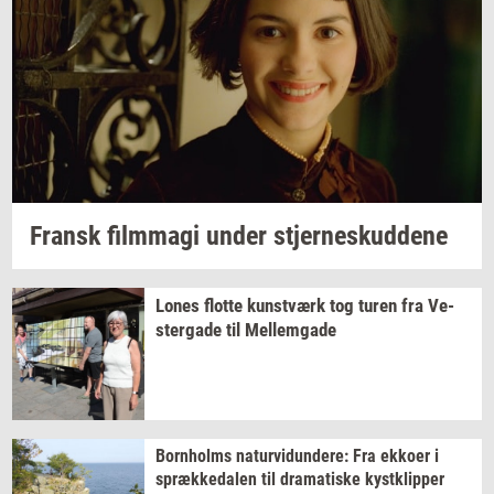
Fransk
film­magi
under
stjer­neskud­de­ne
Lones
flot­te
kunst­værk
tog turen fra
Ve­
ster­ga­de
til
Mel­lem­ga­de
Born­holms
na­tur­vi­dun­de­re:
Fra
ek­ko­er
i
spræk­ke­da­len
til
dra­ma­ti­ske
kyst­klip­per