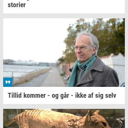
sto­ri­er
Til­lid
kom­mer
- og går - ikke af sig selv