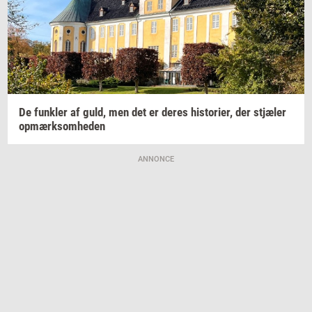
De
funk­ler
af guld, men det er deres
hi­sto­ri­er,
der
stjæ­ler
op­mærk­som­he­den
ANNONCE