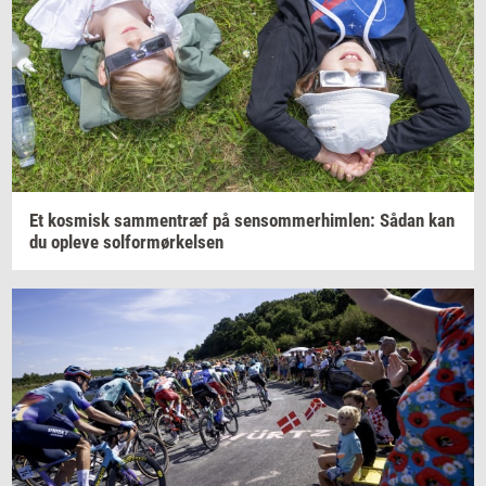
Et
kos­misk
sam­men­træf
på
sen­som­mer­him­len:
Sådan kan
du
op­le­ve
sol­for­mør­kel­sen