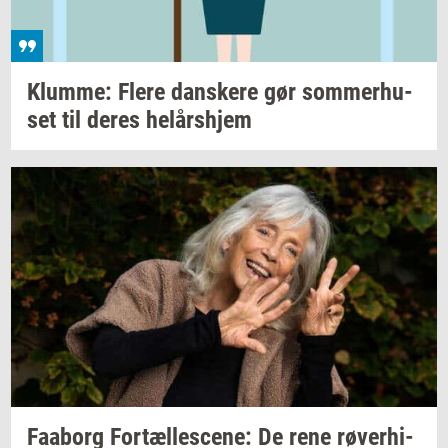
Klum­me: Flere
dan­ske­re
gør
som­mer­hu­
set
til deres
helårs­hjem
Faa­borg
For­tæl­les­ce­ne:
De rene
rø­ver­hi­