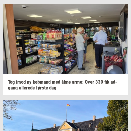
Tog imod ny
køb­mand
med åbne arme: Over 330 fik
ad­
gang
al­le­re­de
før­ste
dag