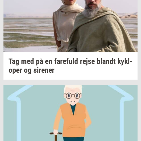
Tag med på en
fa­re­fuld
rejse
blandt
kykl­
o­per
og
si­re­ner