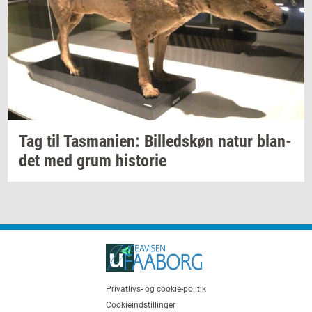
Tag til
Tas­ma­ni­en:
Bil­leds­køn
natur
blan­
det
med grum
hi­sto­rie
Privatlivs- og cookie-politik
Cookieindstillinger