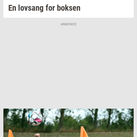
En
lovsang
for
bok­sen
ANNONCE