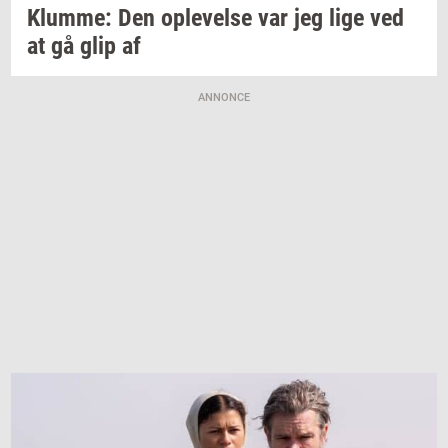
Klum­me:
Den
op­le­vel­se
var jeg lige ved
at gå glip af
ANNONCE