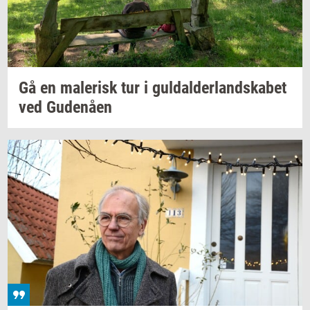
Gå en
ma­le­risk
tur i
gul­dal­der­land­ska­bet
ved
Gu­denå­en