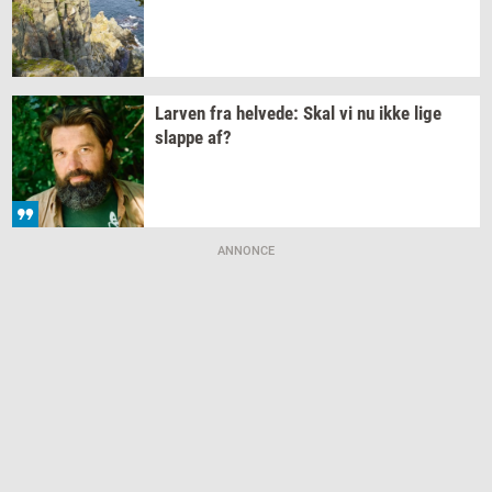
Lar­ven
fra
hel­ve­de:
Skal vi nu ikke lige
slap­pe
af?
ANNONCE