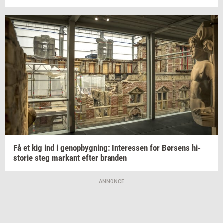
Få et kig ind i
genop­byg­ning:
In­ter­es­sen
for
Bør­sens
hi­
sto­rie
steg
mar­kant
efter
bran­den
ANNONCE