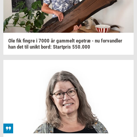
Ole fik
fin­gre
i 7000 år
gam­melt
ege­træ
- nu
for­vand­ler
han det til unikt bord:
Start­pris
550.000