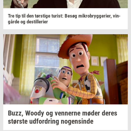
Tre tip til den
tørsti­ge
turist:
Besøg
mi­kro­bryg­ge­ri­er,
vin­
går­de
og
destil­le­ri­er
Buzz, Woody og
ven­ner­ne
møder deres
stør­ste
ud­for­dring
no­gen­sin­de