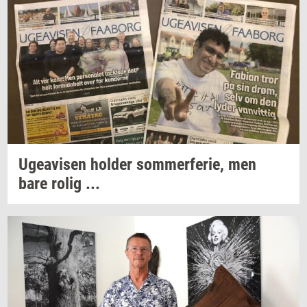
Ugea­vi­sen
hol­der
som­mer­fe­rie,
men
bare rolig ...