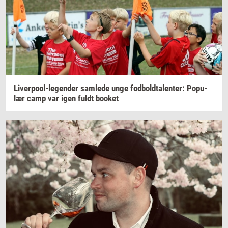
Liverpool-​legender
sam­le­de
unge
fod­bold­ta­len­ter:
Po­pu­
lær
camp var igen fuldt
boo­k­et