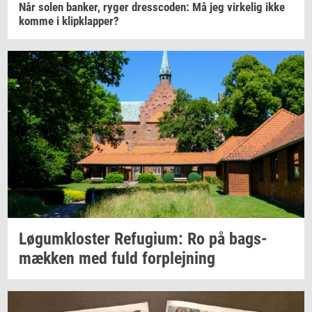
Når solen
ban­ker,
ryger
dres­sco­den:
Må jeg
vir­ke­lig
ikke
komme i
klipklap­per?
Løgum­klo­ster
Re­fu­gi­um:
Ro på
bags­
mæk­ken
med fuld
for­plej­ning