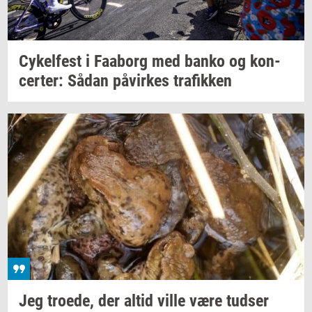
Cy­kel­fest
i
Faa­borg
med banko og
kon­
cer­ter:
Sådan
på­vir­kes
tra­fik­ken
Jeg
tro­e­de,
der altid ville være
tud­ser