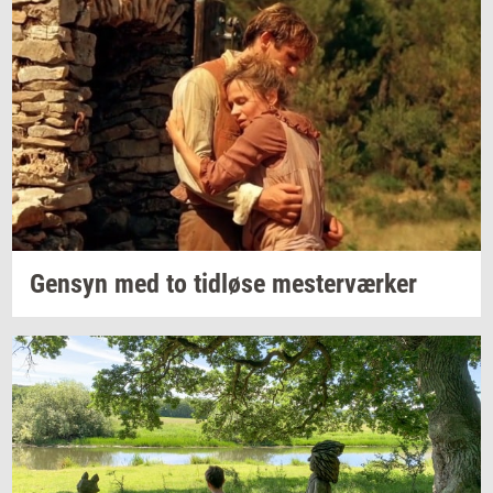
Gen­syn
med to
tid­lø­se
mester­vær­ker