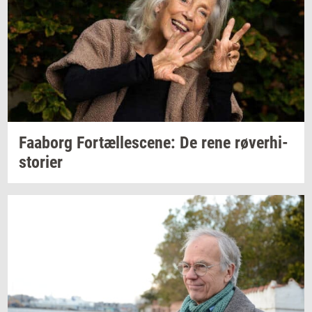
Faa­borg
For­tæl­les­ce­ne:
De rene
rø­ver­hi­
sto­ri­er