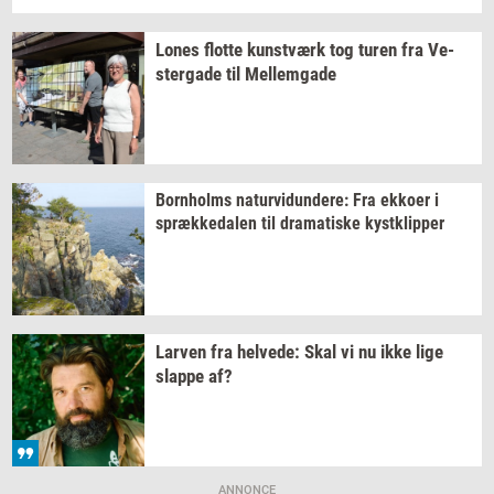
Lones
flot­te
kunst­værk
tog turen fra
Ve­
ster­ga­de
til
Mel­lem­ga­de
Born­holms
na­tur­vi­dun­de­re:
Fra
ek­ko­er
i
spræk­ke­da­len
til
dra­ma­ti­ske
kyst­klip­per
Lar­ven
fra
hel­ve­de:
Skal vi nu ikke lige
slap­pe
af?
ANNONCE