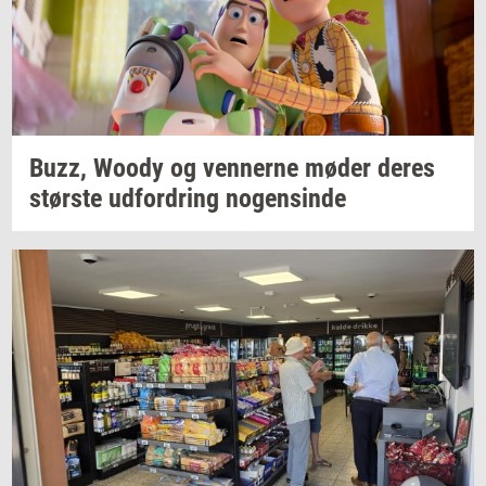
Buzz, Woody og
ven­ner­ne
møder deres
stør­ste
ud­for­dring
no­gen­sin­de