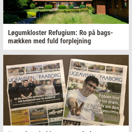
Løgum­klo­ster
Re­fu­gi­um:
Ro på
bags­
mæk­ken
med fuld
for­plej­ning