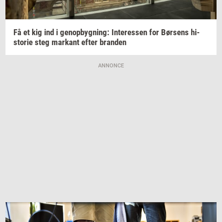
Få et kig ind i
genop­byg­ning:
In­ter­es­sen
for
Bør­sens
hi­
sto­rie
steg
mar­kant
efter
bran­den
ANNONCE