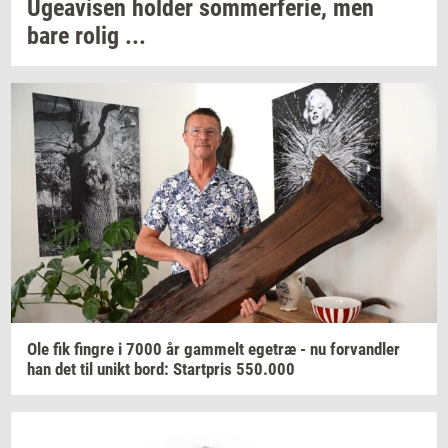
Ugea­vi­sen
hol­der
som­mer­fe­rie,
men
bare rolig ...
Ole fik
fin­gre
i 7000 år
gam­melt
ege­træ
- nu
for­vand­ler
han det til unikt bord:
Start­pris
550.000