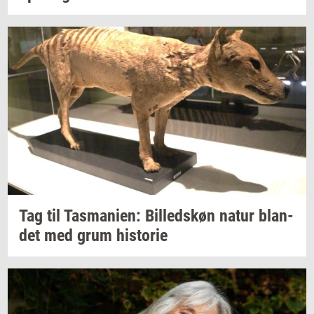
Tag til
Tas­ma­ni­en:
Bil­leds­køn
natur
blan­
det
med grum
hi­sto­rie