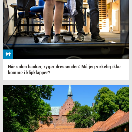
Når solen
ban­ker,
ryger
dres­sco­den:
Må jeg
vir­ke­lig
ikke
komme i
klipklap­per?