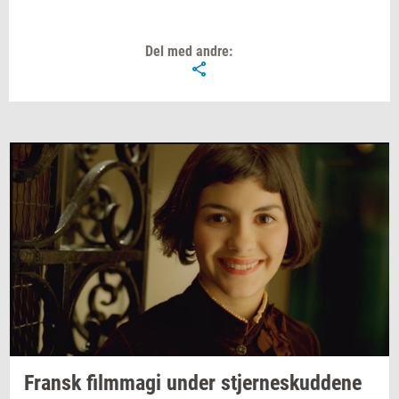
Del med andre:
Fransk
film­magi
under
stjer­neskud­de­ne