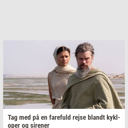
Tag med på en
fa­re­fuld
rejse
blandt
kykl­
o­per
og
si­re­ner