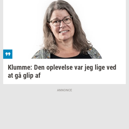
Klum­me:
Den
op­le­vel­se
var jeg lige ved
at gå glip af
ANNONCE