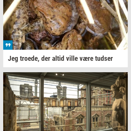
Jeg
tro­e­de,
der altid ville være
tud­ser