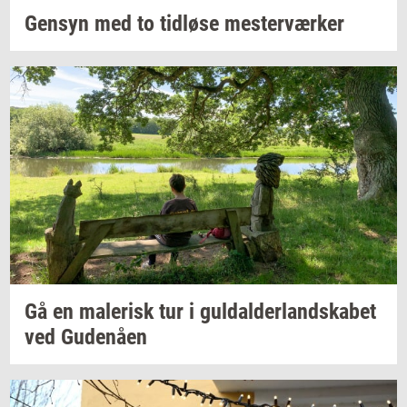
Gen­syn
med to
tid­lø­se
mester­vær­ker
Gå en
ma­le­risk
tur i
gul­dal­der­land­ska­bet
ved
Gu­denå­en