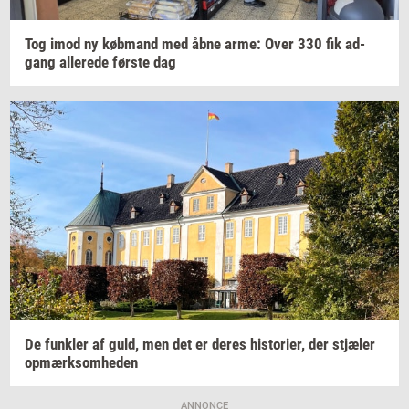
Tog imod ny
køb­mand
med åbne arme: Over 330 fik
ad­
gang
al­le­re­de
før­ste
dag
De
funk­ler
af guld, men det er deres
hi­sto­ri­er,
der
stjæ­ler
op­mærk­som­he­den
ANNONCE