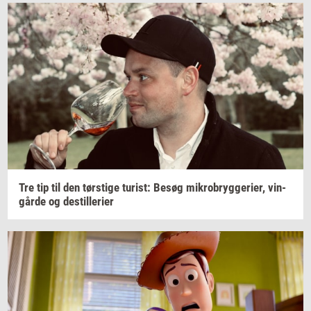
Tre tip til den
tørsti­ge
turist:
Besøg
mi­kro­bryg­ge­ri­er,
vin­
går­de
og
destil­le­ri­er