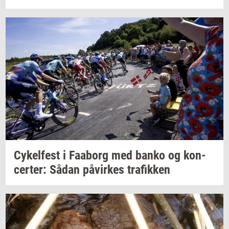
Cy­kel­fest
i
Faa­borg
med banko og
kon­
cer­ter:
Sådan
på­vir­kes
tra­fik­ken