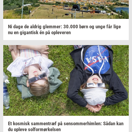
Ni dage de
al­drig
glem­mer:
30.000
børn og unge får lige
nu en
gi­gan­tisk
én på
op­le­ve­ren
Et
kos­misk
sam­men­træf
på
sen­som­mer­him­len:
Sådan kan
du
op­le­ve
sol­for­mør­kel­sen