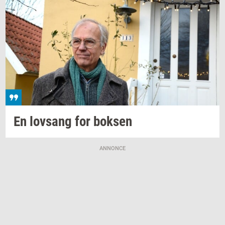
En
lovsang
for
bok­sen
ANNONCE