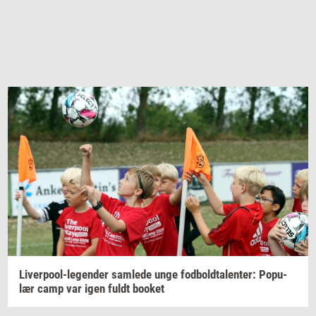
Liverpool-​legender
sam­le­de
unge
fod­bold­ta­len­ter:
Po­pu­
lær
camp var igen fuldt
boo­k­et