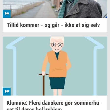
Til­lid
kom­mer
- og går - ikke af sig selv
Klum­me: Flere
dan­ske­re
gør
som­mer­hu­
set
til deres
helårs­hjem