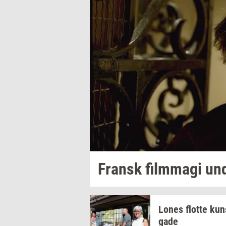
Fransk
film­magi
un
Lones
flot­te
kun
ga­de