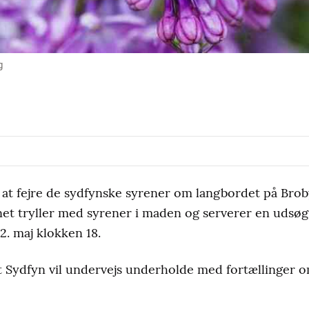
g
 at fejre de sydfynske syrener om langbordet på Bro
enet tryller med syrener i maden og serverer en udsø
2. maj klokken 18.
 Sydfyn vil undervejs underholde med fortællinger 