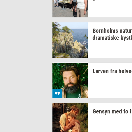
Born­holms
na­tur
dra­ma­ti­ske
kyst­
Lar­ven
fra
hel­ve
Gen­syn
med to
t