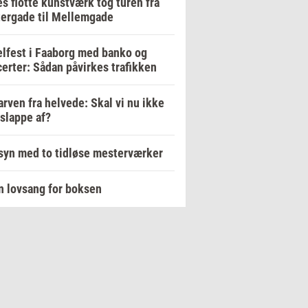
s flotte kunstværk tog turen fra
ergade til Mellemgade
lfest i Faaborg med banko og
erter: Sådan påvirkes trafikken
arven fra helvede: Skal vi nu ikke
 slappe af?
yn med to tidløse mesterværker
n lovsang for boksen