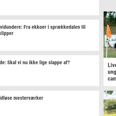
­vi­dun­de­re:
Fra
ek­ko­er
i
spræk­ke­da­len
til
klip­per
­de:
Skal vi nu ikke lige
slap­pe
af?
Liv
un
cam
id­lø­se
mester­vær­ker