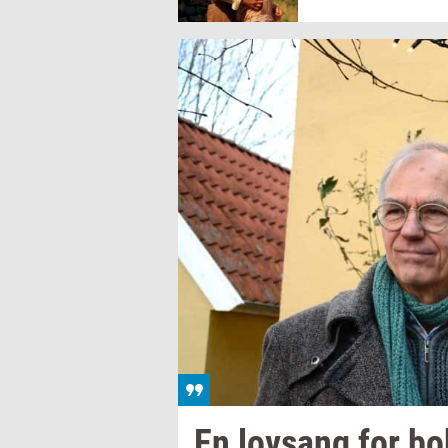
En
lovsang
for
bo