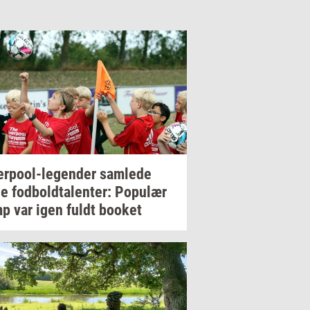
erpool-​legender
sam­le­de
ge
fod­bold­ta­len­ter:
Po­pu­lær
p var igen fuldt
boo­k­et