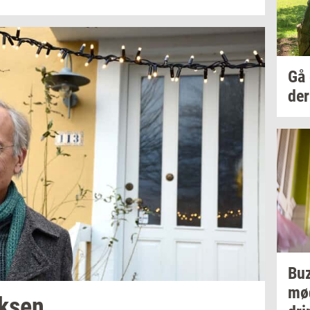
Gå
der
Bu
mø
k­sen