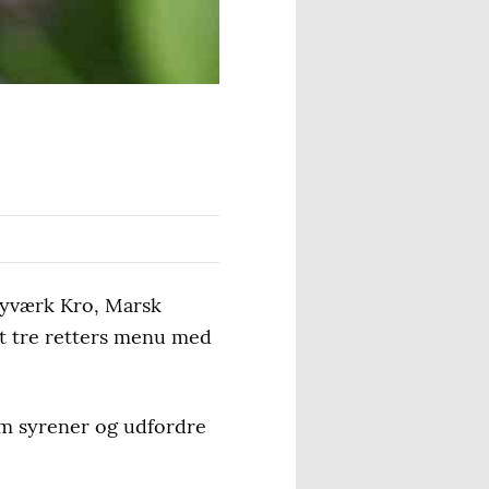
byværk Kro, Marsk
gt tre retters menu med
om syrener og udfordre