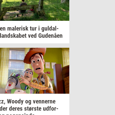
 en
ma­le­risk
tur i
gul­dal­
­land­ska­bet
ved
Gu­denå­en
zz, Woody og
ven­ner­ne
der deres
stør­ste
ud­for­