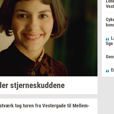
Lone
Vest
Cyke
konc
L
lige
Gens
E
der
stjer­neskud­de­ne
st­værk
tog turen fra
Ve­ster­ga­de
til
Mel­lem­