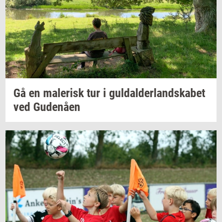
Gå en
ma­le­risk
tur i
gul­dal­der­land­ska­bet
ved
Gu­denå­en