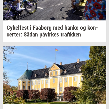
Cy­kel­fest
i
Faa­borg
med banko og
kon­
cer­ter:
Sådan
på­vir­kes
tra­fik­ken