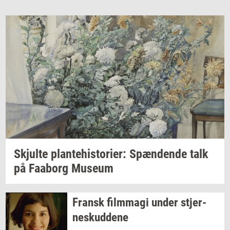
Skjul­te
plan­te­hi­sto­ri­er:
Spæn­den­de
talk
på
Faa­borg
Mu­se­um
Fransk
film­magi
under
stjer­
neskud­de­ne