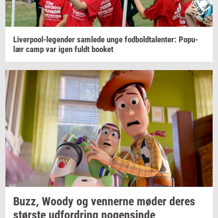
Liverpool-​legender
sam­le­de
unge
fod­bold­ta­len­ter:
Po­pu­
lær
camp var igen fuldt
boo­k­et
Buzz, Woody og
ven­ner­ne
møder deres
stør­ste
ud­for­dring
no­gen­sin­de