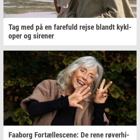
Tag med på en
fa­re­fuld
rejse
blandt
kykl­
o­per
og
si­re­ner
Faa­borg
For­tæl­les­ce­ne:
De rene
rø­ver­hi­