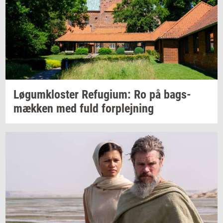
Løgum­klo­ster
Re­fu­gi­um:
Ro på
bags­
mæk­ken
med fuld
for­plej­ning