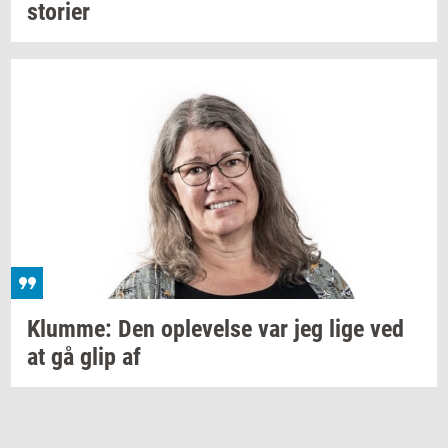
sto­ri­er
Klum­me:
Den
op­le­vel­se
var jeg lige ved
at gå glip af