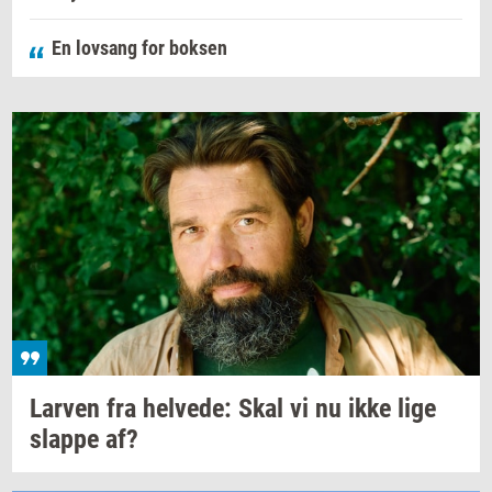
En lovsang for boksen
Lar­ven
fra
hel­ve­de:
Skal vi nu ikke lige
slap­pe
af?