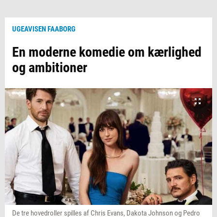
UGEAVISEN FAABORG
En moderne komedie om kærlighed
og ambitioner
De tre hovedroller spilles af Chris Evans, Dakota Johnson og Pedro