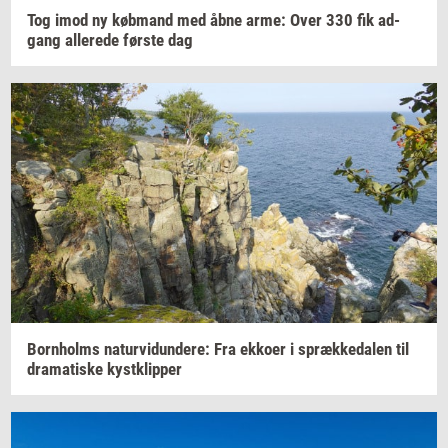
Tog imod ny
køb­mand
med åbne arme: Over 330 fik
ad­
gang
al­le­re­de
før­ste
dag
Born­holms
na­tur­vi­dun­de­re:
Fra
ek­ko­er
i
spræk­ke­da­len
til
dra­ma­ti­ske
kyst­klip­per