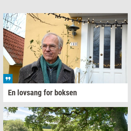
En
lovsang
for
bok­sen