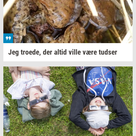
Jeg
tro­e­de,
der altid ville være
tud­ser