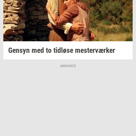
Gen­syn
med to
tid­lø­se
mester­vær­ker
ANNONCE