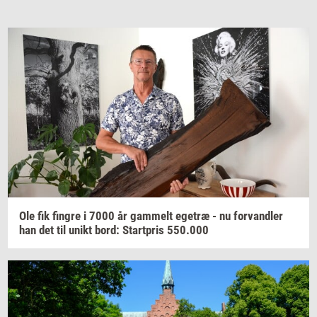
Ole fik
fin­gre
i 7000 år
gam­melt
ege­træ
- nu
for­vand­ler
han det til unikt bord:
Start­pris
550.000