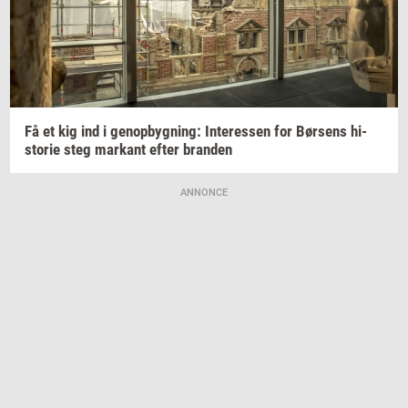
Få et kig ind i
genop­byg­ning:
In­ter­es­sen
for
Bør­sens
hi­
sto­rie
steg
mar­kant
efter
bran­den
ANNONCE