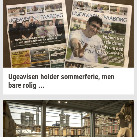
Ugea­vi­sen
hol­der
som­mer­fe­rie,
men
bare rolig ...