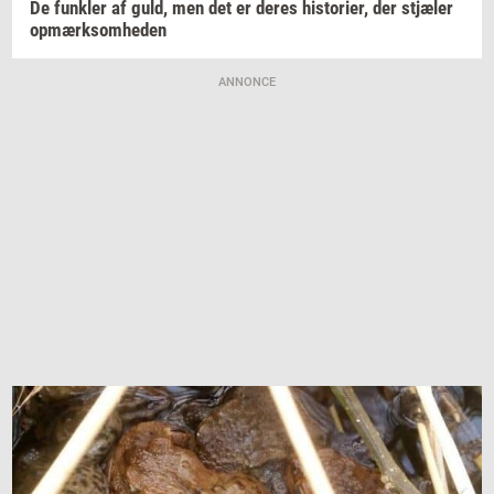
De
funk­ler
af guld, men det er deres
hi­sto­ri­er,
der
stjæ­ler
op­mærk­som­he­den
ANNONCE