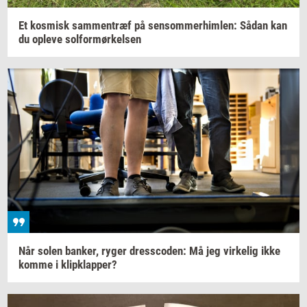
Et
kos­misk
sam­men­træf
på
sen­som­mer­him­len:
Sådan kan
du
op­le­ve
sol­for­mør­kel­sen
Når solen
ban­ker,
ryger
dres­sco­den:
Må jeg
vir­ke­lig
ikke
komme i
klipklap­per?