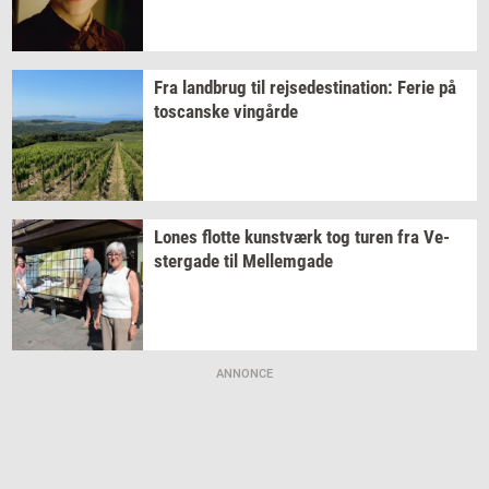
Fra
land­brug
til
rej­se­desti­na­tion:
Ferie på
toscan­ske
vin­går­de
Lones
flot­te
kunst­værk
tog turen fra
Ve­
ster­ga­de
til
Mel­lem­ga­de
ANNONCE