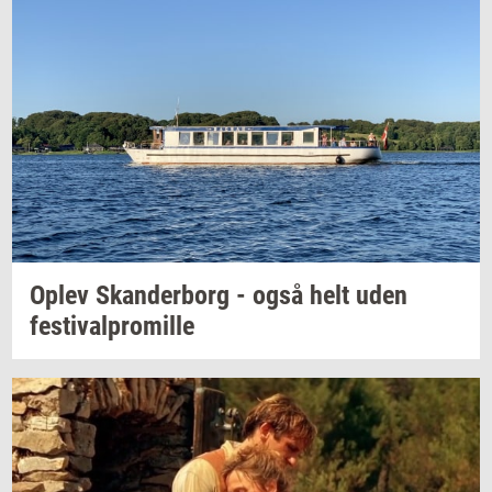
Oplev
Skan­der­borg
- også helt uden
festi­val­pro­mil­le