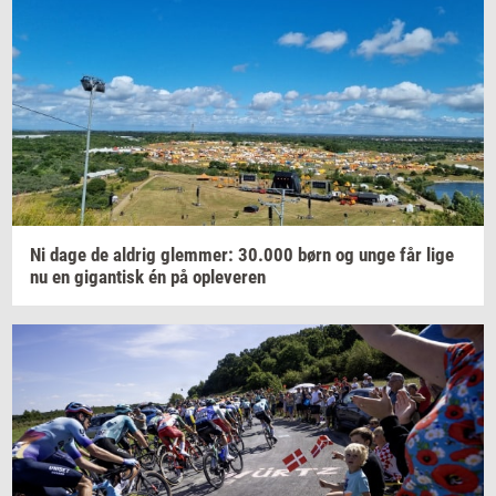
Ni dage de
al­drig
glem­mer:
30.000
børn og unge får lige
nu en
gi­gan­tisk
én på
op­le­ve­ren