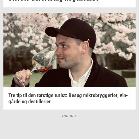
Tre tip til den
tørsti­ge
turist:
Besøg
mi­kro­bryg­ge­ri­er,
vin­
går­de
og
destil­le­ri­er
ANNONCE