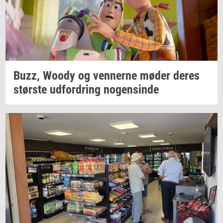
Buzz, Woody og
ven­ner­ne
møder deres
stør­ste
ud­for­dring
no­gen­sin­de