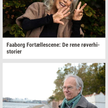
Faa­borg
For­tæl­les­ce­ne:
De rene
rø­ver­hi­
sto­ri­er