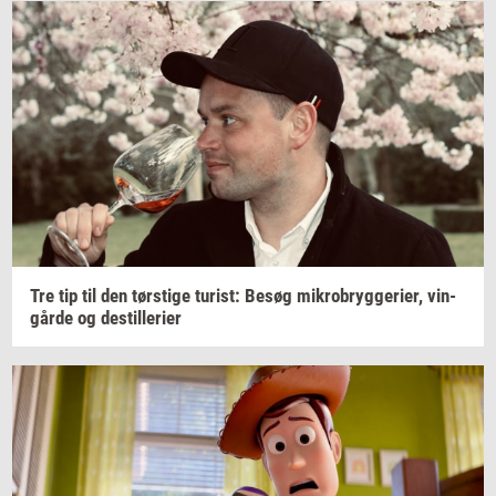
Tre tip til den
tørsti­ge
turist:
Besøg
mi­kro­bryg­ge­ri­er,
vin­
går­de
og
destil­le­ri­er