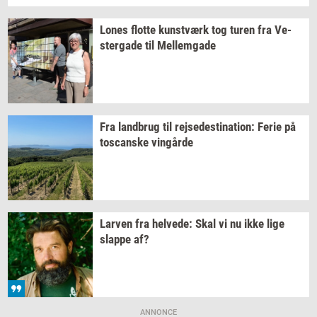
Lones
flot­te
kunst­værk
tog turen fra
Ve­
ster­ga­de
til
Mel­lem­ga­de
Fra
land­brug
til
rej­se­desti­na­tion:
Ferie på
toscan­ske
vin­går­de
Lar­ven
fra
hel­ve­de:
Skal vi nu ikke lige
slap­pe
af?
ANNONCE