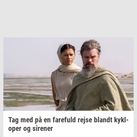
Tag med på en
fa­re­fuld
rejse
blandt
kykl­
o­per
og
si­re­ner