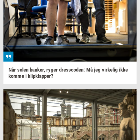
Når solen
ban­ker,
ryger
dres­sco­den:
Må jeg
vir­ke­lig
ikke
komme i
klipklap­per?