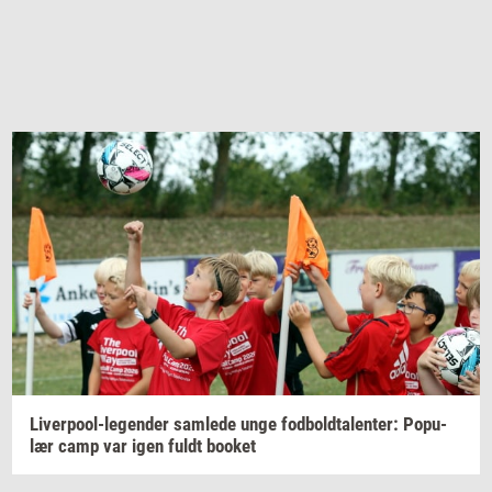
Liverpool-​legender
sam­le­de
unge
fod­bold­ta­len­ter:
Po­pu­
lær
camp var igen fuldt
boo­k­et