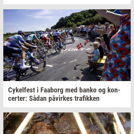
Cy­kel­fest
i
Faa­borg
med banko og
kon­
cer­ter:
Sådan
på­vir­kes
tra­fik­ken