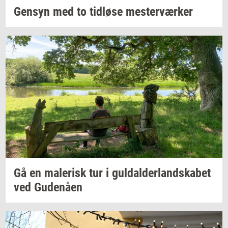
Gen­syn
med to
tid­lø­se
mester­vær­ker
Gå en
ma­le­risk
tur i
gul­dal­der­land­ska­bet
ved
Gu­denå­en