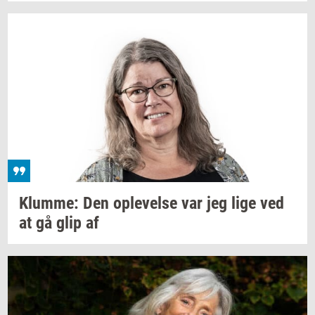
Klum­me:
Den
op­le­vel­se
var jeg lige ved
at gå glip af