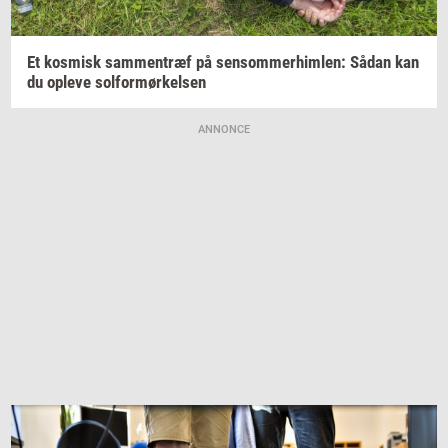
Et
kos­misk
sam­men­træf
på
sen­som­mer­him­len:
Sådan kan
du
op­le­ve
sol­for­mør­kel­sen
ANNONCE