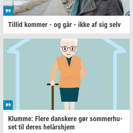
Til­lid
kom­mer
- og går - ikke af sig selv
Klum­me: Flere
dan­ske­re
gør
som­mer­hu­
set
til deres
helårs­hjem