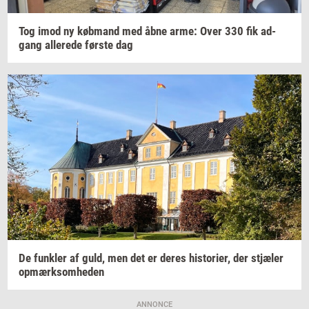
Tog imod ny
køb­mand
med åbne arme: Over 330 fik
ad­
gang
al­le­re­de
før­ste
dag
De
funk­ler
af guld, men det er deres
hi­sto­ri­er,
der
stjæ­ler
op­mærk­som­he­den
ANNONCE