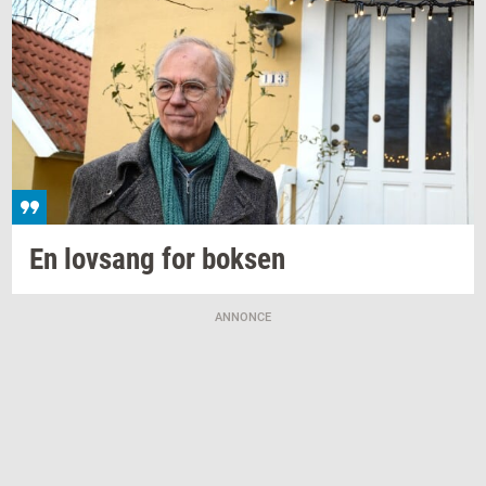
En
lovsang
for
bok­sen
ANNONCE