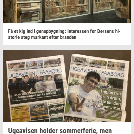
Få et kig ind i
genop­byg­ning:
In­ter­es­sen
for
Bør­sens
hi­
sto­rie
steg
mar­kant
efter
bran­den
Ugea­vi­sen
hol­der
som­mer­fe­rie,
men