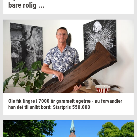
bare rolig ...
Ole fik
fin­gre
i 7000 år
gam­melt
ege­træ
- nu
for­vand­ler
han det til unikt bord:
Start­pris
550.000