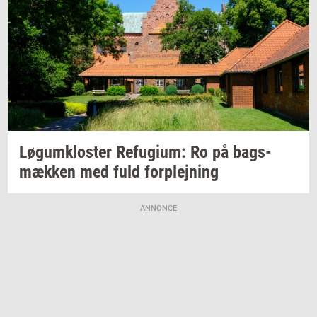
Løgum­klo­ster
Re­fu­gi­um:
Ro på
bags­
mæk­ken
med fuld
for­plej­ning
ANNONCE