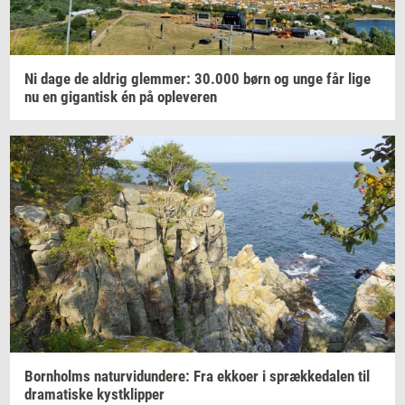
Ni dage de
al­drig
glem­mer:
30.000
børn og unge får lige
nu en
gi­gan­tisk
én på
op­le­ve­ren
Born­holms
na­tur­vi­dun­de­re:
Fra
ek­ko­er
i
spræk­ke­da­len
til
dra­ma­ti­ske
kyst­klip­per