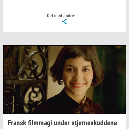
Del med andre:
Fransk
film­magi
under
stjer­neskud­de­ne