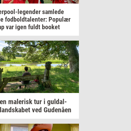
erpool-​legender
sam­le­de
ge
fod­bold­ta­len­ter:
Po­pu­lær
p var igen fuldt
boo­k­et
 en
ma­le­risk
tur i
gul­dal­
­land­ska­bet
ved
Gu­denå­en