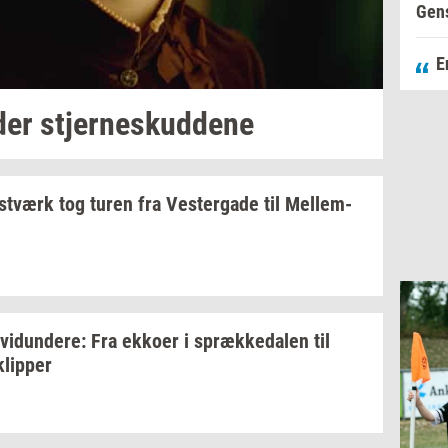
Gens
E
der
stjer­neskud­de­ne
st­værk
tog turen fra
Ve­ster­ga­de
til
Mel­lem­
­vi­dun­de­re:
Fra
ek­ko­er
i
spræk­ke­da­len
til
klip­per