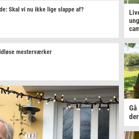
­de:
Skal vi nu ikke lige
slap­pe
af?
Liv
un
cam
id­lø­se
mester­vær­ker
Gå
der