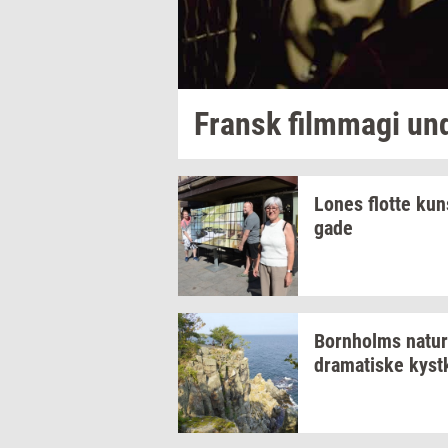
Fransk
film­magi
un
Lones
flot­te
kun
ga­de
Born­holms
na­tur
dra­ma­ti­ske
kyst­