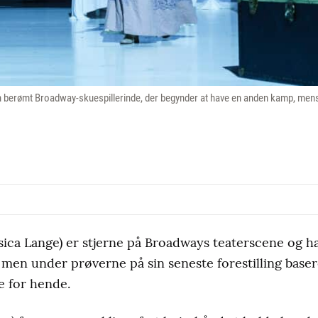
en berømt Broadway-skuespillerinde, der begynder at have en anden kamp, mens 
essica Lange) er stjerne på Broadways teaterscene og ha
, men under prøverne på sin seneste forestilling base
e for hende.