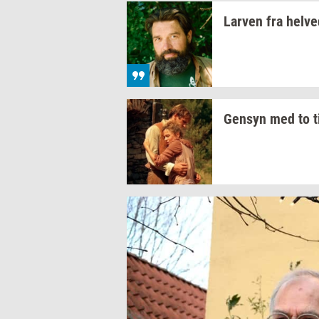
Lar­ven
fra
hel­ve
Gen­syn
med to
t