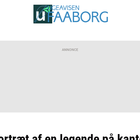
ANNONCE
ortræt af en legende på kant