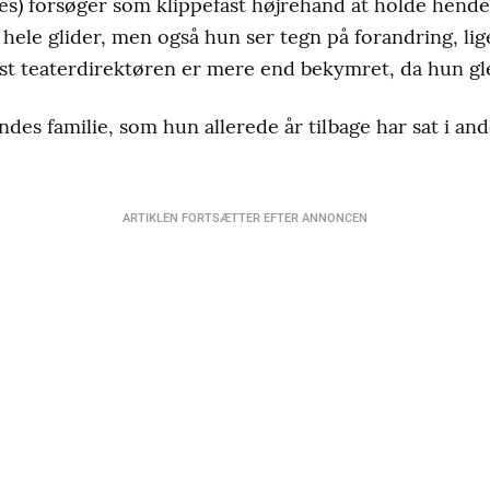
es) forsøger som klippefast højrehånd at holde hende 
et hele glider, men også hun ser tegn på forandring, l
st teaterdirektøren er mere end bekymret, da hun gle
des familie, som hun allerede år tilbage har sat i and
ARTIKLEN FORTSÆTTER EFTER ANNONCEN