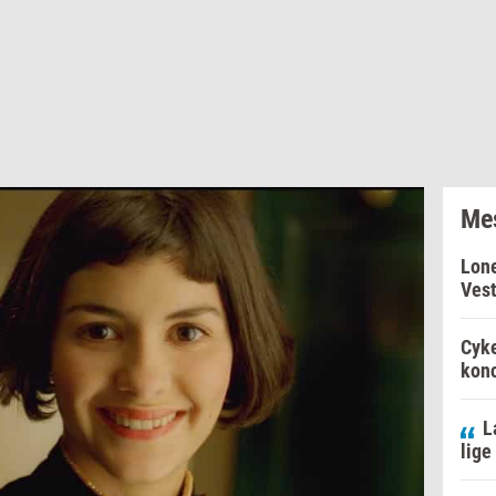
Mes
Lone
Vest
Cyke
konc
L
lige