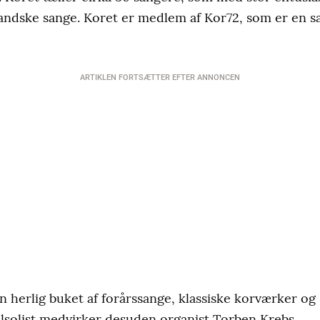
landske sange. Koret er medlem af Kor72, som er en 
ARTIKLEN FORTSÆTTER EFTER ANNONCEN
herlig buket af forårssange, klassiske korværker og
solist medvirker desuden organist Torben Krebs.