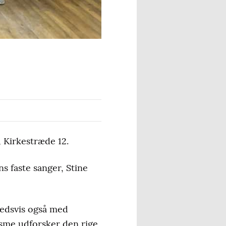
, Kirkestræde 12.
s faste sanger, Stine
ghedsvis også med
asme udforsker den rige