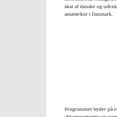
skat af danske og uden
amatørkor i Danmark.
Programmet byder på en 
akkompagnatør og orgel