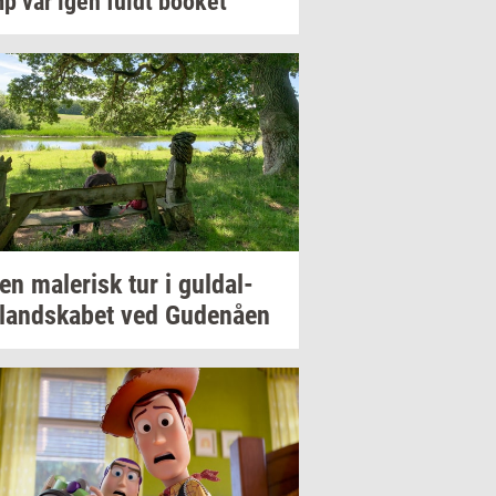
p var igen fuldt
boo­k­et
 en
ma­le­risk
tur i
gul­dal­
­land­ska­bet
ved
Gu­denå­en