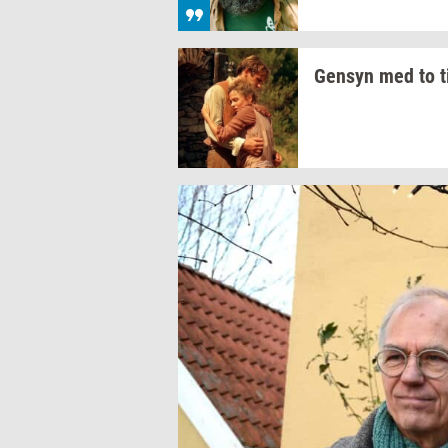
Gen­syn
med to
t