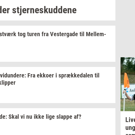
der
stjer­neskud­de­ne
st­værk
tog turen fra
Ve­ster­ga­de
til
Mel­lem­
­vi­dun­de­re:
Fra
ek­ko­er
i
spræk­ke­da­len
til
klip­per
­de:
Skal vi nu ikke lige
slap­pe
af?
Liv
un