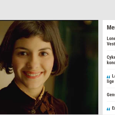
Mes
Lone
Vest
Cyke
konc
L
lige
Gens
E