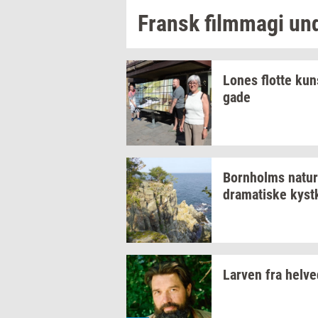
Fransk
film­magi
un
Lones
flot­te
kun
ga­de
Born­holms
na­tur
dra­ma­ti­ske
kyst­
Lar­ven
fra
hel­ve