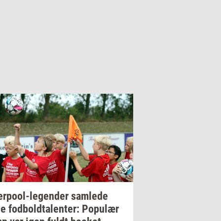
erpool-​legender
sam­le­de
ge
fod­bold­ta­len­ter:
Po­pu­lær