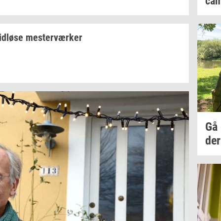
cam
id­lø­se
mester­vær­ker
Gå
der