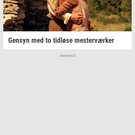
Gen­syn
med to
tid­lø­se
mester­vær­ker
ANNONCE