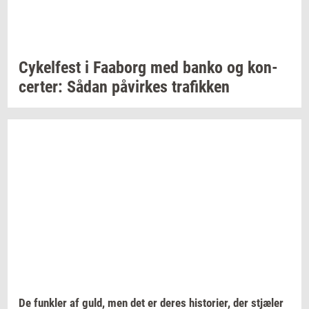
Cy­kel­fest
i
Faa­borg
med banko og
kon­
cer­ter:
Sådan
på­vir­kes
tra­fik­ken
De
funk­ler
af guld, men det er deres
hi­sto­ri­er,
der
stjæ­ler