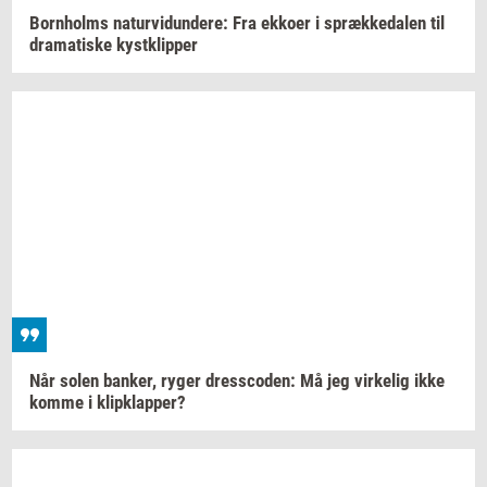
Born­holms
na­tur­vi­dun­de­re:
Fra
ek­ko­er
i
spræk­ke­da­len
til
dra­ma­ti­ske
kyst­klip­per
Når solen
ban­ker,
ryger
dres­sco­den:
Må jeg
vir­ke­lig
ikke
komme i
klipklap­per?