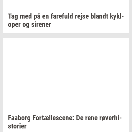
Tag med på en
fa­re­fuld
rejse
blandt
kykl­
o­per
og
si­re­ner
Faa­borg
For­tæl­les­ce­ne:
De rene
rø­ver­hi­
sto­ri­er