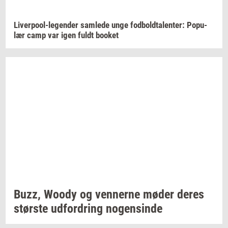
Liverpool-​legender
sam­le­de
unge
fod­bold­ta­len­ter:
Po­pu­
lær
camp var igen fuldt
boo­k­et
Buzz, Woody og
ven­ner­ne
møder deres
stør­ste
ud­for­dring
no­gen­sin­de