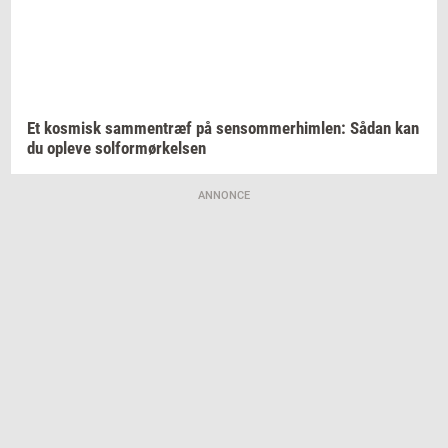
Et
kos­misk
sam­men­træf
på
sen­som­mer­him­len:
Sådan kan
du
op­le­ve
sol­for­mør­kel­sen
ANNONCE