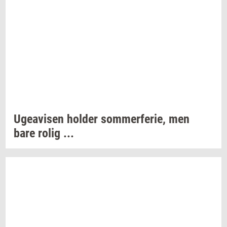
Ugea­vi­sen
hol­der
som­mer­fe­rie,
men
bare rolig ...