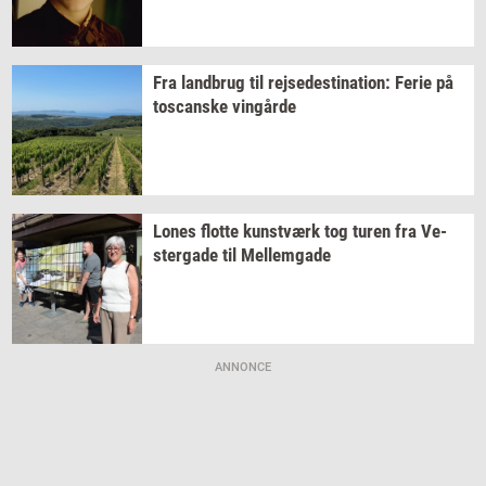
Fra
land­brug
til
rej­se­desti­na­tion:
Ferie på
toscan­ske
vin­går­de
Lones
flot­te
kunst­værk
tog turen fra
Ve­
ster­ga­de
til
Mel­lem­ga­de
ANNONCE