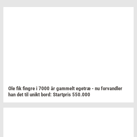
Ole fik
fin­gre
i 7000 år
gam­melt
ege­træ
- nu
for­vand­ler
han det til unikt bord:
Start­pris
550.000