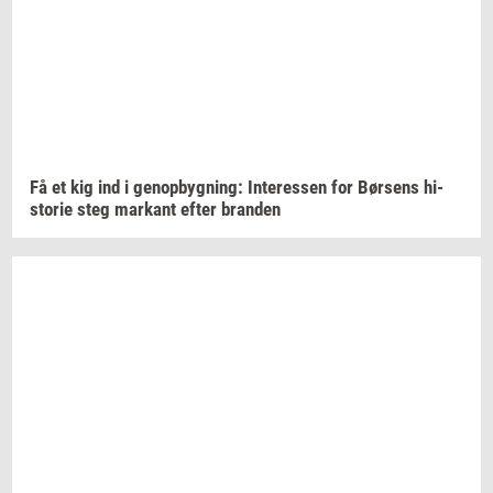
Få et kig ind i
genop­byg­ning:
In­ter­es­sen
for
Bør­sens
hi­
sto­rie
steg
mar­kant
efter
bran­den