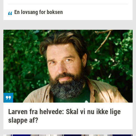
En lovsang for boksen
Lar­ven
fra
hel­ve­de:
Skal vi nu ikke lige
slap­pe
af?