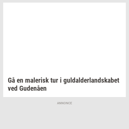
Gå en
ma­le­risk
tur i
gul­dal­der­land­ska­bet
ved
Gu­denå­en
ANNONCE