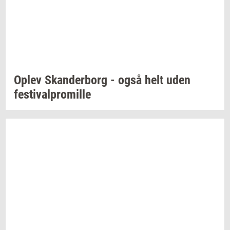
Oplev
Skan­der­borg
- også helt uden
festi­val­pro­mil­le