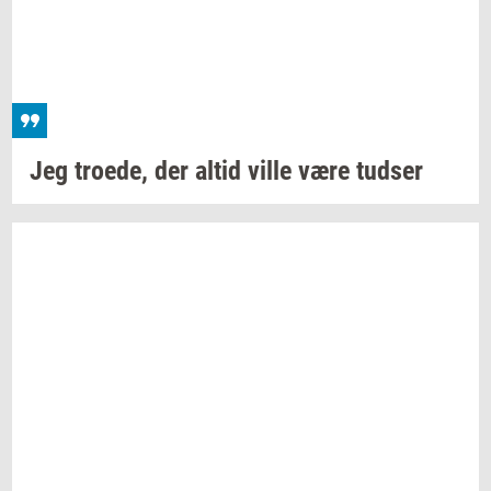
Jeg
tro­e­de,
der altid ville være
tud­ser