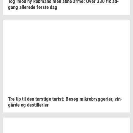
Tog imod ny
køb­mand
med åbne arme: Over 330 fik
ad­
gang
al­le­re­de
før­ste
dag
Tre tip til den
tørsti­ge
turist:
Besøg
mi­kro­bryg­ge­ri­er,
vin­
går­de
og
destil­le­ri­er