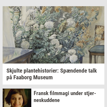
Skjul­te
plan­te­hi­sto­ri­er:
Spæn­den­de
talk
på
Faa­borg
Mu­se­um
Fransk
film­magi
under
stjer­
neskud­de­ne