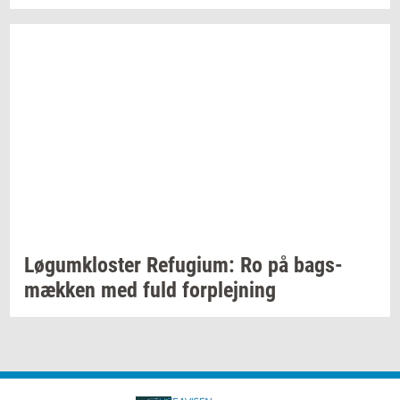
Løgum­klo­ster
Re­fu­gi­um:
Ro på
bags­
mæk­ken
med fuld
for­plej­ning