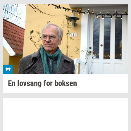
En
lovsang
for
bok­sen