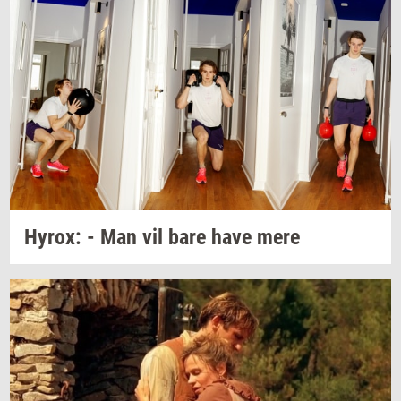
Hyrox:
- Man vil bare have mere