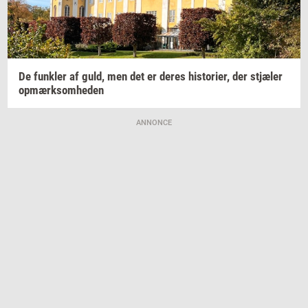
De
funk­ler
af guld, men det er deres
hi­sto­ri­er,
der
stjæ­ler
op­mærk­som­he­den
ANNONCE