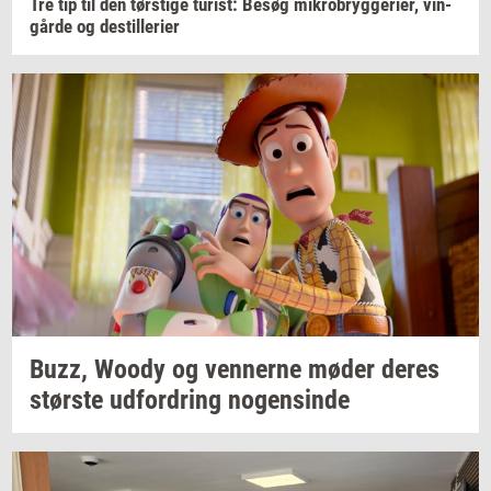
Tre tip til den
tørsti­ge
turist:
Besøg
mi­kro­bryg­ge­ri­er,
vin­
går­de
og
destil­le­ri­er
Buzz, Woody og
ven­ner­ne
møder deres
stør­ste
ud­for­dring
no­gen­sin­de