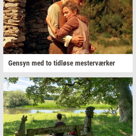
Gen­syn
med to
tid­lø­se
mester­vær­ker