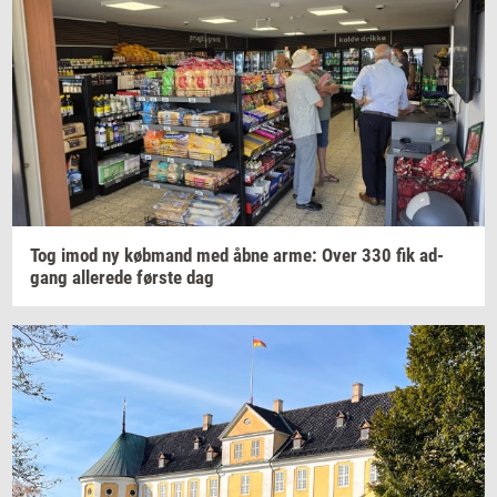
Tog imod ny
køb­mand
med åbne arme: Over 330 fik
ad­
gang
al­le­re­de
før­ste
dag