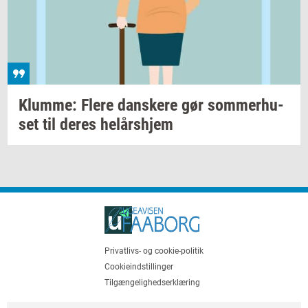
Klum­me: Flere
dan­ske­re
gør
som­mer­hu­
set
til deres
helårs­hjem
Privatlivs- og cookie-politik
Cookieindstillinger
Tilgængelighedserklæring