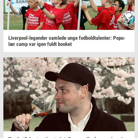
Liverpool-​legender
sam­le­de
unge
fod­bold­ta­len­ter:
Po­pu­
lær
camp var igen fuldt
boo­k­et