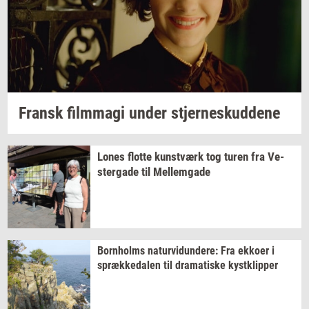
Fransk
film­magi
under
stjer­neskud­de­ne
Lones
flot­te
kunst­værk
tog turen fra
Ve­
ster­ga­de
til
Mel­lem­ga­de
Born­holms
na­tur­vi­dun­de­re:
Fra
ek­ko­er
i
spræk­ke­da­len
til
dra­ma­ti­ske
kyst­klip­per