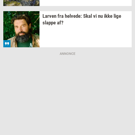
Lar­ven
fra
hel­ve­de:
Skal vi nu ikke lige
slap­pe
af?
ANNONCE