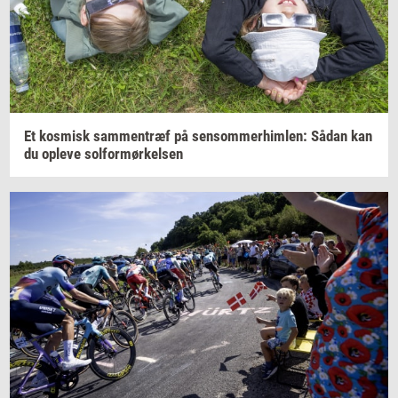
Et
kos­misk
sam­men­træf
på
sen­som­mer­him­len:
Sådan kan
du
op­le­ve
sol­for­mør­kel­sen