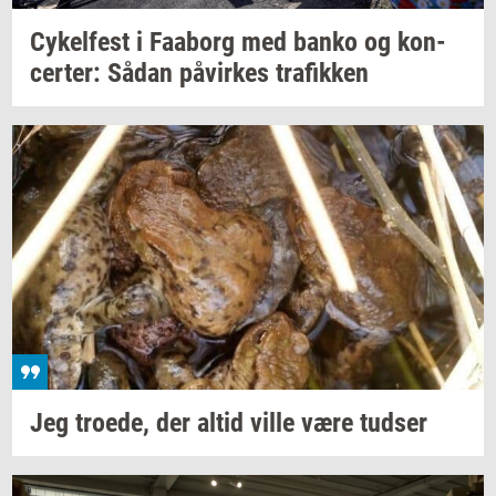
Cy­kel­fest
i
Faa­borg
med banko og
kon­
cer­ter:
Sådan
på­vir­kes
tra­fik­ken
Jeg
tro­e­de,
der altid ville være
tud­ser