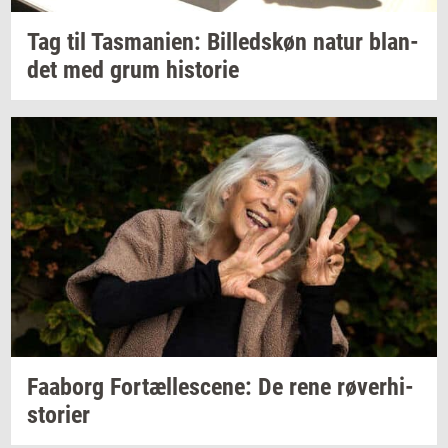
Tag til
Tas­ma­ni­en:
Bil­leds­køn
natur
blan­
det
med grum
hi­sto­rie
Faa­borg
For­tæl­les­ce­ne:
De rene
rø­ver­hi­
sto­ri­er