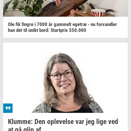
Ole fik
fin­gre
i 7000 år
gam­melt
ege­træ
- nu
for­vand­ler
han det til unikt bord:
Start­pris
550.000
Klum­me:
Den
op­le­vel­se
var jeg lige ved
at gå glip af