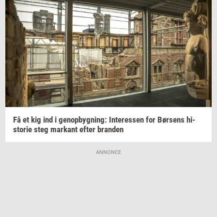
Få et kig ind i
genop­byg­ning:
In­ter­es­sen
for
Bør­sens
hi­
sto­rie
steg
mar­kant
efter
bran­den
ANNONCE