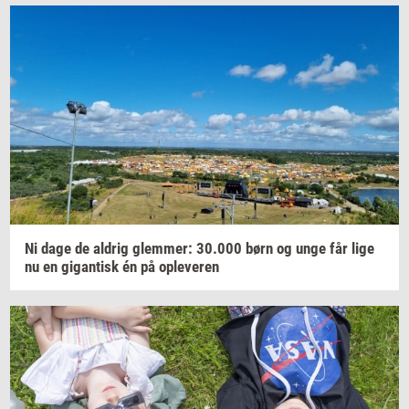
Ni dage de
al­drig
glem­mer:
30.000
børn og unge får lige
nu en
gi­gan­tisk
én på
op­le­ve­ren