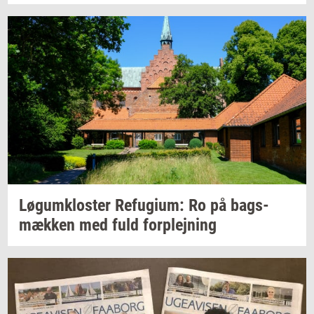
Løgum­klo­ster
Re­fu­gi­um:
Ro på
bags­
mæk­ken
med fuld
for­plej­ning