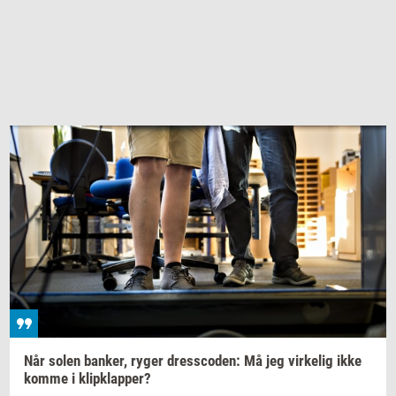
Når solen
ban­ker,
ryger
dres­sco­den:
Må jeg
vir­ke­lig
ikke
komme i
klipklap­per?