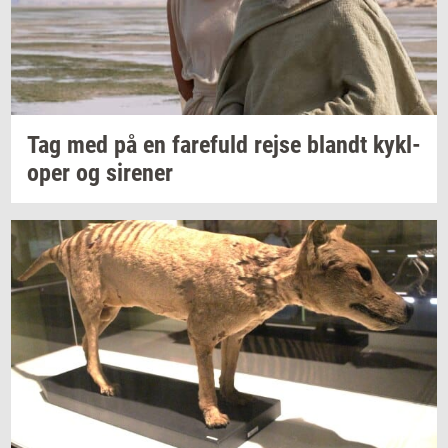
Tag med på en
fa­re­fuld
rejse
blandt
kykl­
o­per
og
si­re­ner