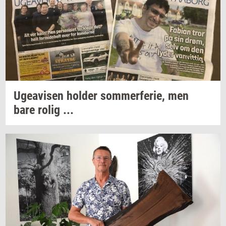
Ugea­vi­sen
hol­der
som­mer­fe­rie,
men
bare rolig ...