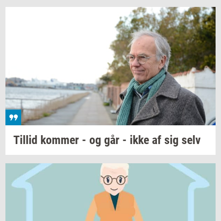
Til­lid
kom­mer
- og går - ikke af sig selv