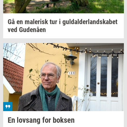
Gå en
ma­le­risk
tur i
gul­dal­der­land­ska­bet
ved
Gu­denå­en
En
lovsang
for
bok­sen