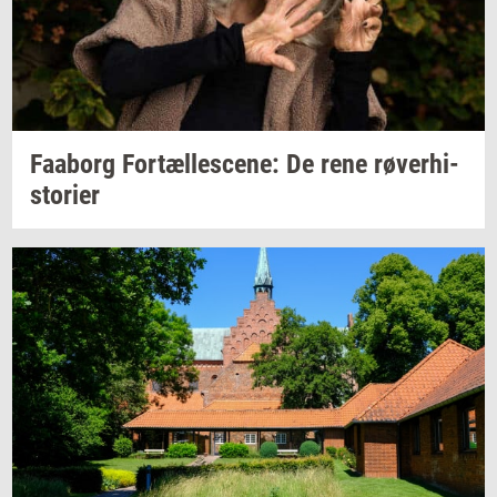
Faa­borg
For­tæl­les­ce­ne:
De rene
rø­ver­hi­
sto­ri­er