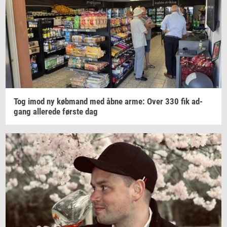
Tog imod ny
køb­mand
med åbne arme: Over 330 fik
ad­
gang
al­le­re­de
før­ste
dag