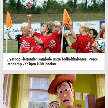
Liverpool-​legender
sam­le­de
unge
fod­bold­ta­len­ter:
Po­pu­
lær
camp var igen fuldt
boo­k­et