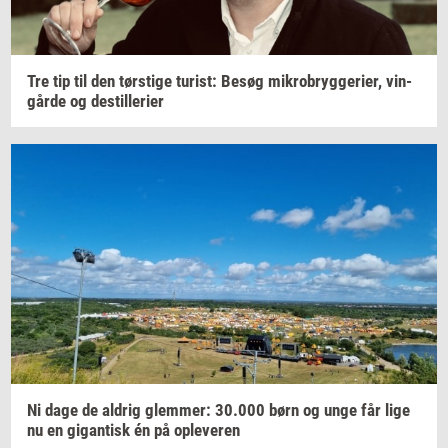
Tre tip til den
tørsti­ge
turist:
Besøg
mi­kro­bryg­ge­ri­er,
vin­
går­de
og
destil­le­ri­er
Ni dage de
al­drig
glem­mer:
30.000
børn og unge får lige
nu en
gi­gan­tisk
én på
op­le­ve­ren