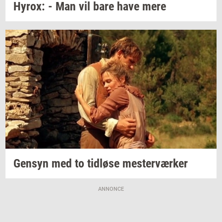
Hyrox:
- Man vil bare have mere
Gen­syn
med to
tid­lø­se
mester­vær­ker
ANNONCE