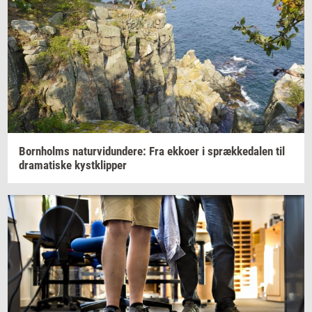
Born­holms
na­tur­vi­dun­de­re:
Fra
ek­ko­er
i
spræk­ke­da­len
til
dra­ma­ti­ske
kyst­klip­per