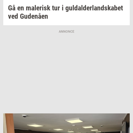
Gå en
ma­le­risk
tur i
gul­dal­der­land­ska­bet
ved
Gu­denå­en
ANNONCE