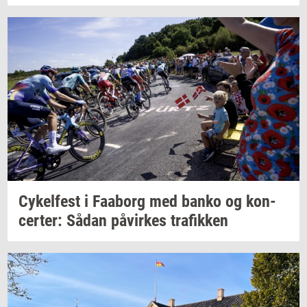
Cy­kel­fest
i
Faa­borg
med banko og
kon­
cer­ter:
Sådan
på­vir­kes
tra­fik­ken