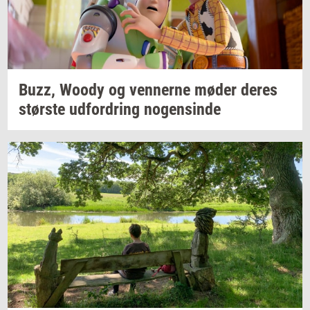
Buzz, Woody og
ven­ner­ne
møder deres
stør­ste
ud­for­dring
no­gen­sin­de