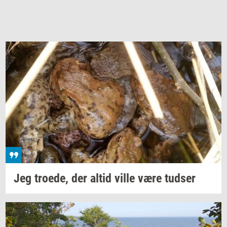
Jeg
tro­e­de,
der altid ville være
tud­ser