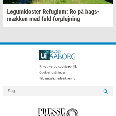
Løgum­klo­ster
Re­fu­gi­um:
Ro på
bags­
mæk­ken
med fuld
for­plej­ning
Privatlivs- og cookie-politik
Cookieindstillinger
Tilgængelighedserklæring