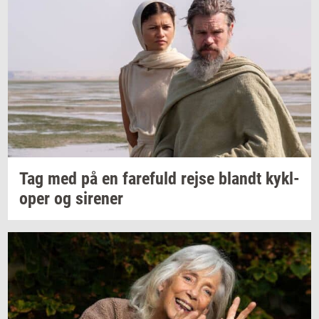
Tag med på en
fa­re­fuld
rejse
blandt
kykl­
o­per
og
si­re­ner