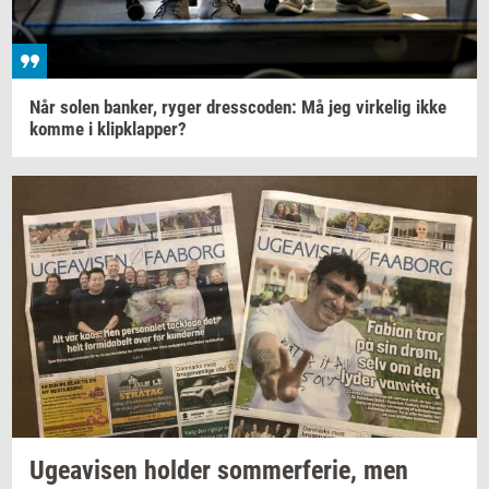
Når solen
ban­ker,
ryger
dres­sco­den:
Må jeg
vir­ke­lig
ikke
komme i
klipklap­per?
Ugea­vi­sen
hol­der
som­mer­fe­rie,
men