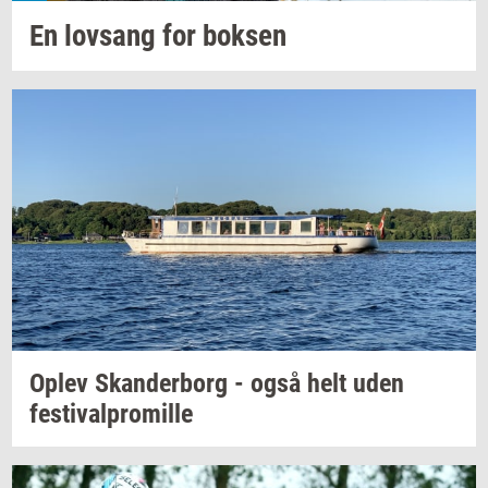
En
lovsang
for
bok­sen
Oplev
Skan­der­borg
- også helt uden
festi­val­pro­mil­le