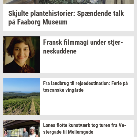
Skjul­te
plan­te­hi­sto­ri­er:
Spæn­den­de
talk
på
Faa­borg
Mu­se­um
Fransk
film­magi
under
stjer­
neskud­de­ne
Fra
land­brug
til
rej­se­desti­na­tion:
Ferie på
toscan­ske
vin­går­de
Lones
flot­te
kunst­værk
tog turen fra
Ve­
ster­ga­de
til
Mel­lem­ga­de