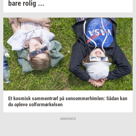
bare rolig ...
Et
kos­misk
sam­men­træf
på
sen­som­mer­him­len:
Sådan kan
du
op­le­ve
sol­for­mør­kel­sen
ANNONCE