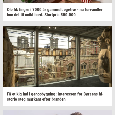
Ole fik
fin­gre
i 7000 år
gam­melt
ege­træ
- nu
for­vand­ler
han det til unikt bord:
Start­pris
550.000
Få et kig ind i
genop­byg­ning:
In­ter­es­sen
for
Bør­sens
hi­
sto­rie
steg
mar­kant
efter
bran­den