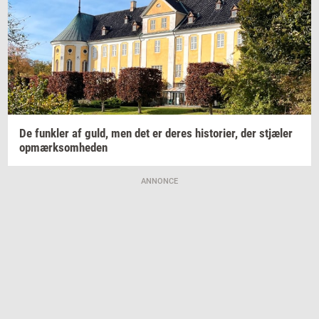
De
funk­ler
af guld, men det er deres
hi­sto­ri­er,
der
stjæ­ler
op­mærk­som­he­den
ANNONCE