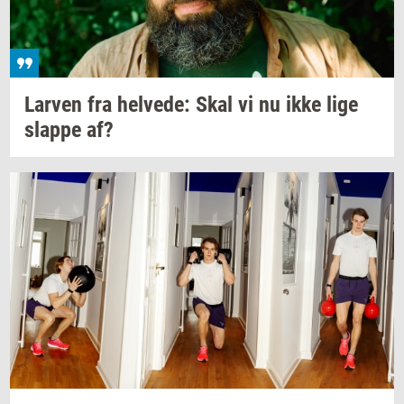
Lar­ven
fra
hel­ve­de:
Skal vi nu ikke lige
slap­pe
af?