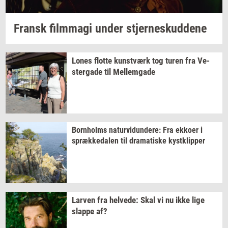
Fransk
film­magi
under
stjer­neskud­de­ne
Lones
flot­te
kunst­værk
tog turen fra
Ve­
ster­ga­de
til
Mel­lem­ga­de
Born­holms
na­tur­vi­dun­de­re:
Fra
ek­ko­er
i
spræk­ke­da­len
til
dra­ma­ti­ske
kyst­klip­per
Lar­ven
fra
hel­ve­de:
Skal vi nu ikke lige
slap­pe
af?