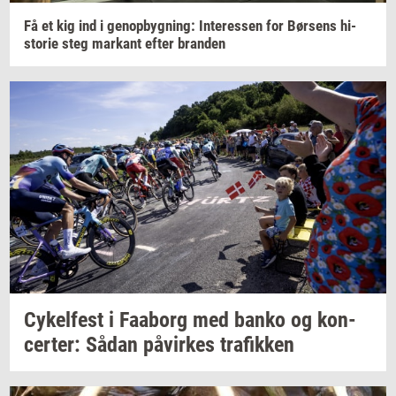
Få et kig ind i
genop­byg­ning:
In­ter­es­sen
for
Bør­sens
hi­
sto­rie
steg
mar­kant
efter
bran­den
Cy­kel­fest
i
Faa­borg
med banko og
kon­
cer­ter:
Sådan
på­vir­kes
tra­fik­ken