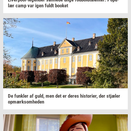
lær
camp var igen fuldt
boo­k­et
De
funk­ler
af guld, men det er deres
hi­sto­ri­er,
der
stjæ­ler
op­mærk­som­he­den