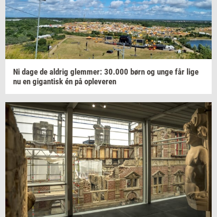
Ni dage de
al­drig
glem­mer:
30.000
børn og unge får lige
nu en
gi­gan­tisk
én på
op­le­ve­ren