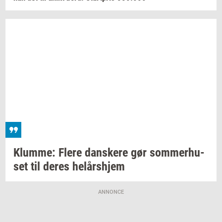
Klum­me: Flere
dan­ske­re
gør
som­mer­hu­
set
til deres
helårs­hjem
ANNONCE