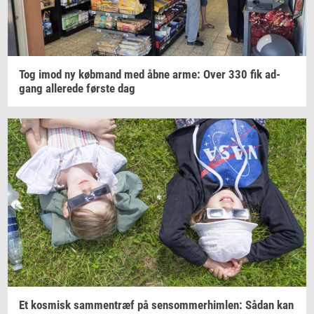
Tog imod ny
køb­mand
med åbne arme: Over 330 fik
ad­
gang
al­le­re­de
før­ste
dag
Et
kos­misk
sam­men­træf
på
sen­som­mer­him­len:
Sådan kan