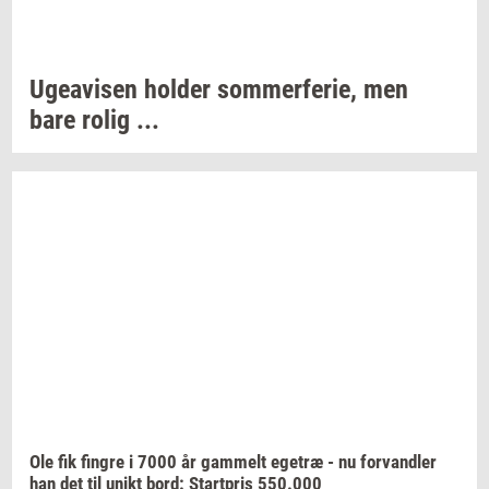
Ugea­vi­sen
hol­der
som­mer­fe­rie,
men
bare rolig ...
Ole fik
fin­gre
i 7000 år
gam­melt
ege­træ
- nu
for­vand­ler
han det til unikt bord:
Start­pris
550.000