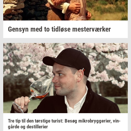
Gen­syn
med to
tid­lø­se
mester­vær­ker
Tre tip til den
tørsti­ge
turist:
Besøg
mi­kro­bryg­ge­ri­er,
vin­
går­de
og
destil­le­ri­er