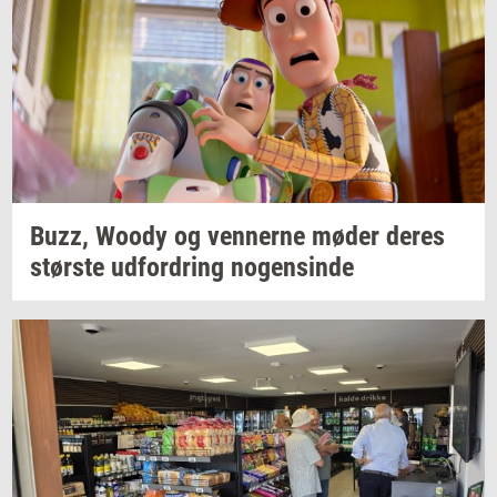
Buzz, Woody og
ven­ner­ne
møder deres
stør­ste
ud­for­dring
no­gen­sin­de