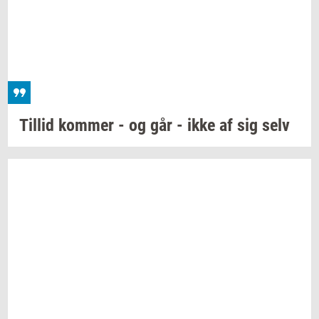
Til­lid
kom­mer
- og går - ikke af sig selv