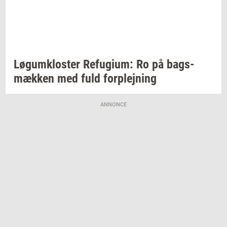
Løgum­klo­ster
Re­fu­gi­um:
Ro på
bags­
mæk­ken
med fuld
for­plej­ning
ANNONCE