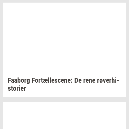
Faa­borg
For­tæl­les­ce­ne:
De rene
rø­ver­hi­
sto­ri­er