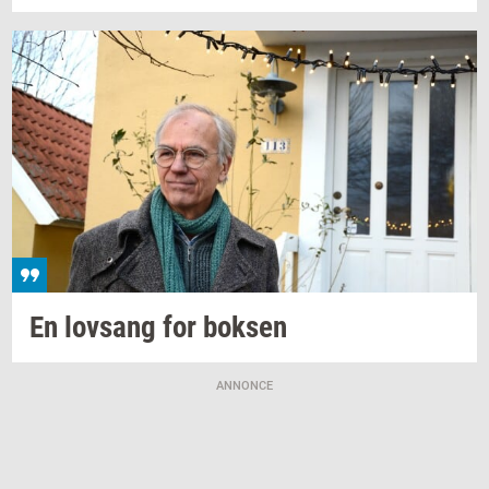
En
lovsang
for
bok­sen
ANNONCE