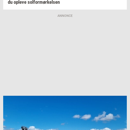
du
op­le­ve
sol­for­mør­kel­sen
ANNONCE