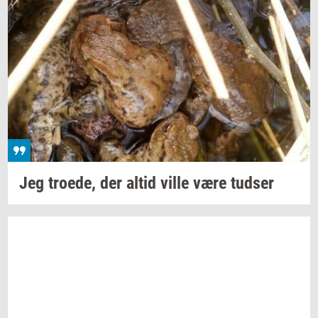
Jeg
tro­e­de,
der altid ville være
tud­ser