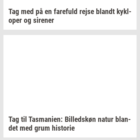
Tag med på en
fa­re­fuld
rejse
blandt
kykl­
o­per
og
si­re­ner
Tag til
Tas­ma­ni­en:
Bil­leds­køn
natur
blan­
det
med grum
hi­sto­rie