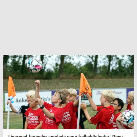
Liverpool-​legender
sam­le­de
unge
fod­bold­ta­len­ter:
Po­pu­