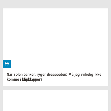
Når solen
ban­ker,
ryger
dres­sco­den:
Må jeg
vir­ke­lig
ikke
komme i
klipklap­per?