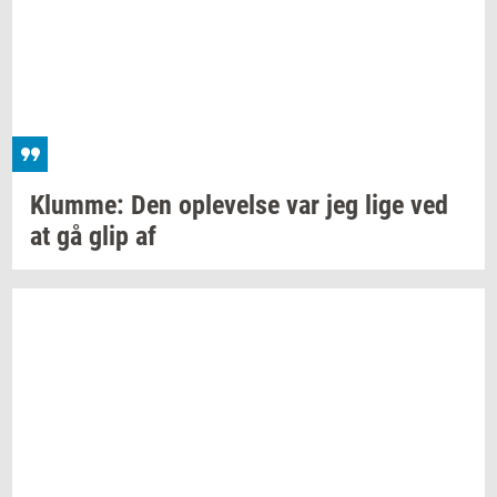
Klum­me:
Den
op­le­vel­se
var jeg lige ved
at gå glip af