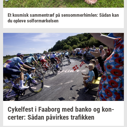
Et
kos­misk
sam­men­træf
på
sen­som­mer­him­len:
Sådan kan
du
op­le­ve
sol­for­mør­kel­sen
Cy­kel­fest
i
Faa­borg
med banko og
kon­
cer­ter:
Sådan
på­vir­kes
tra­fik­ken