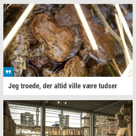
Jeg
tro­e­de,
der altid ville være
tud­ser