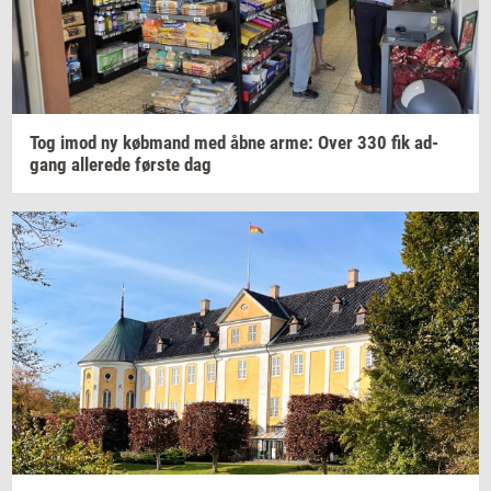
Tog imod ny
køb­mand
med åbne arme: Over 330 fik
ad­
gang
al­le­re­de
før­ste
dag