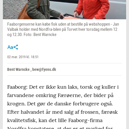
Faaborgenserne kan købe fisk uden at bestille på webshoppen - Jan
Valbak holder med Nordfra-bilen på Torvet hver torsdag mellem 12
og 12.30. Foto: Bent Warncke
02 mar. 2019 kl. 18:51
Bent Warncke , bew@fyens.dk
Faaborg: Det er ikke kun laks, torsk og kuller i
farvandene omkring Færøerne, der bider på
krogen. Det gør de danske forbrugere også.
Efter halvandet år med salg af frossen, færøsk
kvalitetsfisk, kan det lille Faaborg-firma
Nordfra konstatere, at der er et marked for