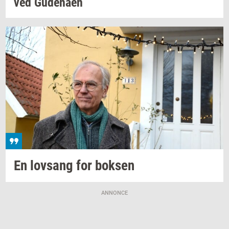
ved
Gu­denå­en
En
lovsang
for
bok­sen
ANNONCE