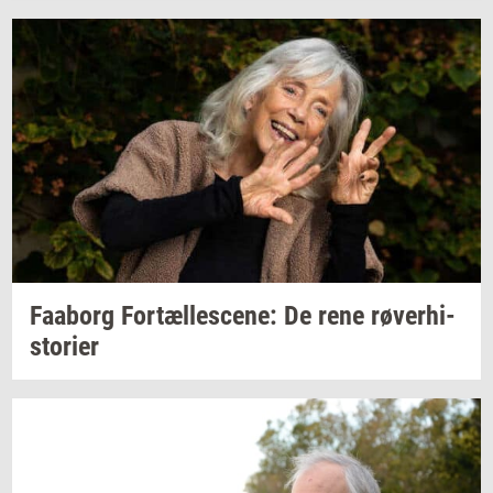
Faa­borg
For­tæl­les­ce­ne:
De rene
rø­ver­hi­
sto­ri­er