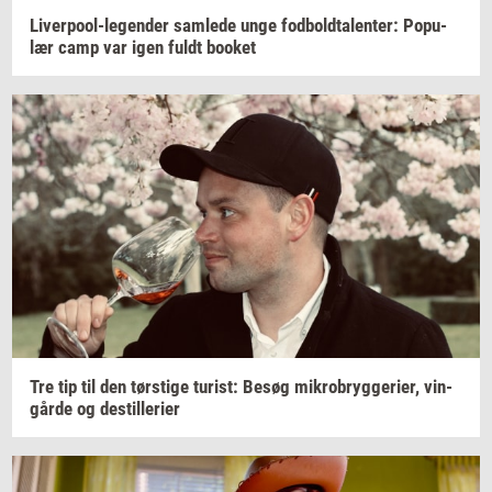
Liverpool-​legender
sam­le­de
unge
fod­bold­ta­len­ter:
Po­pu­
lær
camp var igen fuldt
boo­k­et
Tre tip til den
tørsti­ge
turist:
Besøg
mi­kro­bryg­ge­ri­er,
vin­
går­de
og
destil­le­ri­er