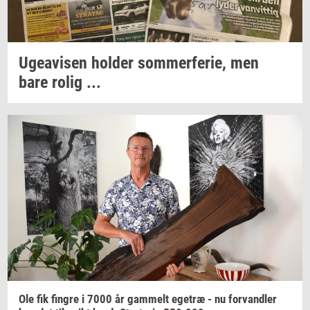
Ugea­vi­sen
hol­der
som­mer­fe­rie,
men
bare rolig ...
Ole fik
fin­gre
i 7000 år
gam­melt
ege­træ
- nu
for­vand­ler