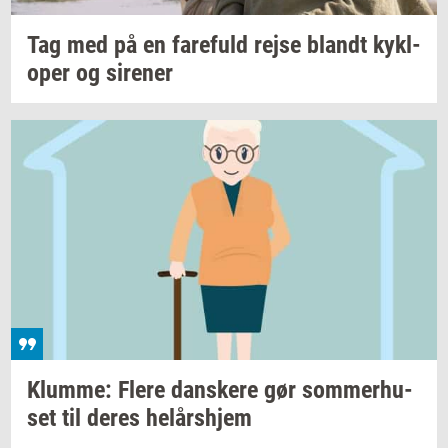
Tag med på en
fa­re­fuld
rejse
blandt
kykl­
o­per
og
si­re­ner
Klum­me: Flere
dan­ske­re
gør
som­mer­hu­
set
til deres
helårs­hjem