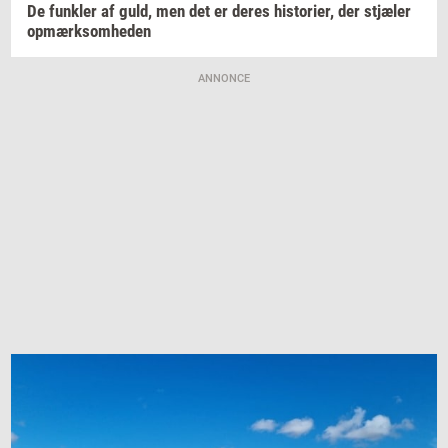
De
funk­ler
af guld, men det er deres
hi­sto­ri­er,
der
stjæ­ler
op­mærk­som­he­den
ANNONCE