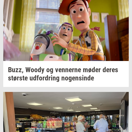
Buzz, Woody og
ven­ner­ne
møder deres
stør­ste
ud­for­dring
no­gen­sin­de