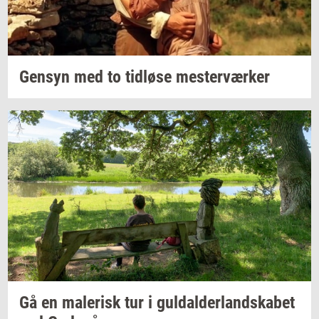
Gen­syn
med to
tid­lø­se
mester­vær­ker
Gå en
ma­le­risk
tur i
gul­dal­der­land­ska­bet