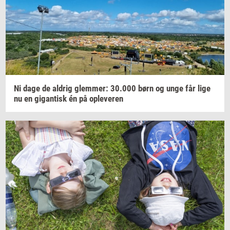
Ni dage de
al­drig
glem­mer:
30.000
børn og unge får lige
nu en
gi­gan­tisk
én på
op­le­ve­ren