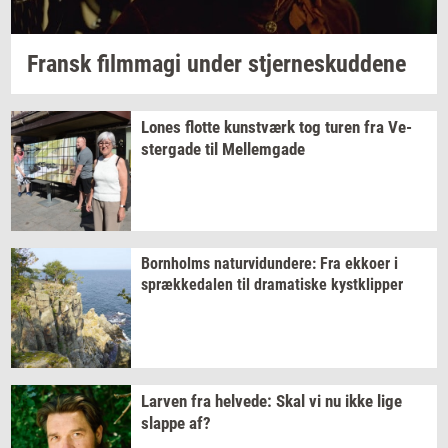
Fransk
film­magi
under
stjer­neskud­de­ne
Lones
flot­te
kunst­værk
tog turen fra
Ve­
ster­ga­de
til
Mel­lem­ga­de
Born­holms
na­tur­vi­dun­de­re:
Fra
ek­ko­er
i
spræk­ke­da­len
til
dra­ma­ti­ske
kyst­klip­per
Lar­ven
fra
hel­ve­de:
Skal vi nu ikke lige
slap­pe
af?