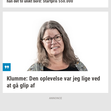
han det til unikt bord:
Start­pris
550.000
Klum­me:
Den
op­le­vel­se
var jeg lige ved
at gå glip af
ANNONCE