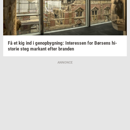
Få et kig ind i
genop­byg­ning:
In­ter­es­sen
for
Bør­sens
hi­
sto­rie
steg
mar­kant
efter
bran­den
ANNONCE