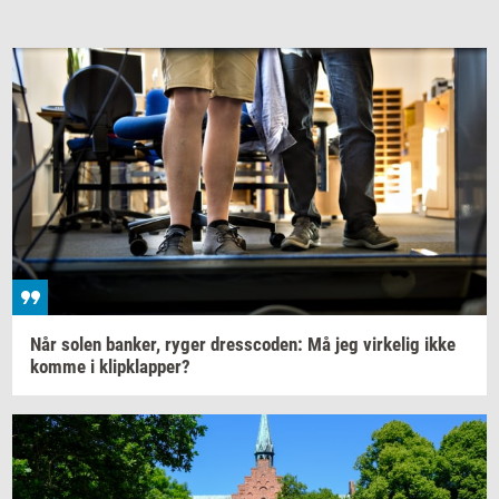
Når solen
ban­ker,
ryger
dres­sco­den:
Må jeg
vir­ke­lig
ikke
komme i
klipklap­per?