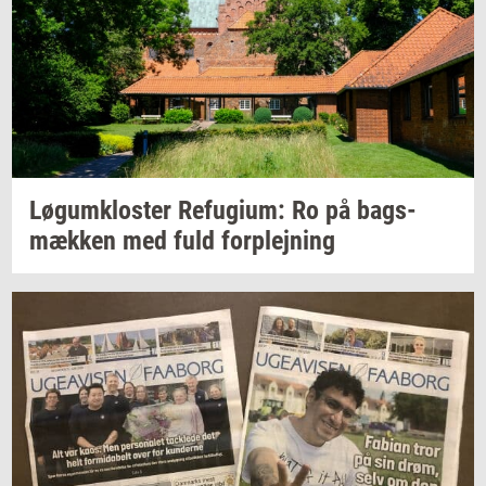
Løgum­klo­ster
Re­fu­gi­um:
Ro på
bags­
mæk­ken
med fuld
for­plej­ning