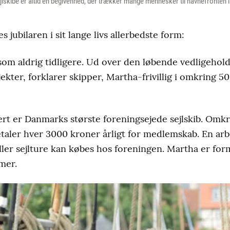
lskibe er altid en begivenhed, der trækker mange mennesker til havnefronten 
 jubilaren i sit lange livs allerbedste form:
 som aldrig tidligere. Ud over den løbende vedligehold
ekter, forklarer skipper, Martha-frivillig i omkring 50 
rt er Danmarks største foreningsejede sejlskib. Om
etaler hver 3000 kroner årligt for medlemskab. En ar
eller sejlture kan købes hos foreningen. Martha er form
mer.