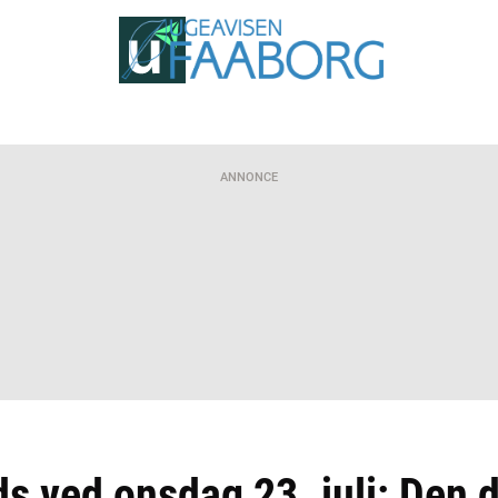
ANNONCE
ds ved onsdag 23. juli: Den 