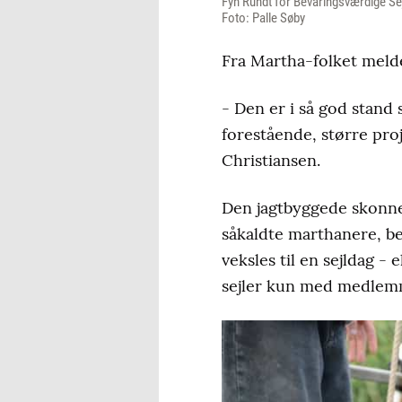
Fyn Rundt for Bevaringsværdige Sej
Foto: Palle Søby
Fra Martha-folket meldes
- Den er i så god stand
forestående, større proj
Christiansen.
Den jagtbyggede skonne
såkaldte marthanere, b
veksles til en sejldag - 
sejler kun med medlem