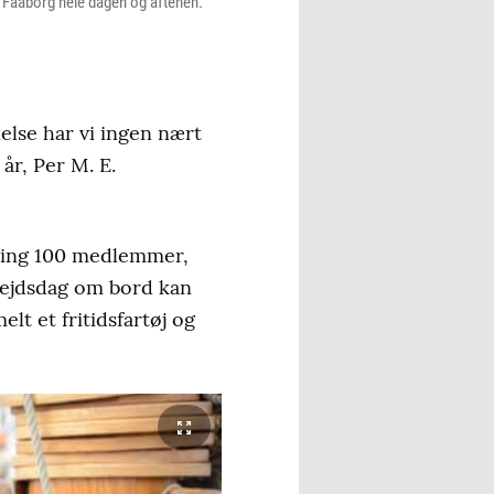
i Faaborg hele dagen og aftenen.
else har vi ingen nært
år, Per M. E.
kring 100 medlemmer,
bejdsdag om bord kan
elt et fritidsfartøj og