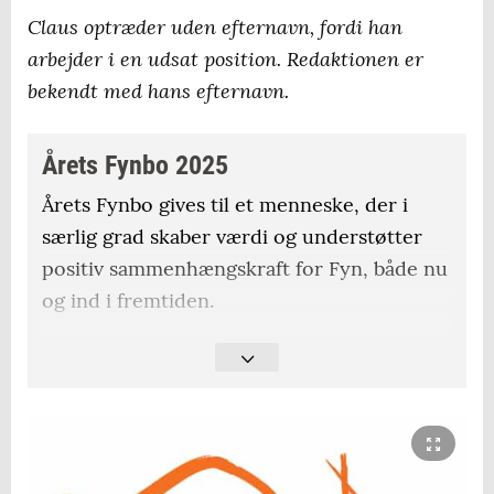
Claus optræder uden efternavn, fordi han
arbejder i en udsat position. Redaktionen er
bekendt med hans efternavn.
Årets Fynbo 2025
Årets Fynbo gives til et menneske, der i
særlig grad skaber værdi og understøtter
positiv sammenhængskraft for Fyn, både nu
og ind i fremtiden.
Årets Fynbo er et menneske, som viser
vejen for andre, skaber fynsk stolthed og i
det hele taget er en fremragende
repræsentant for vores ø.