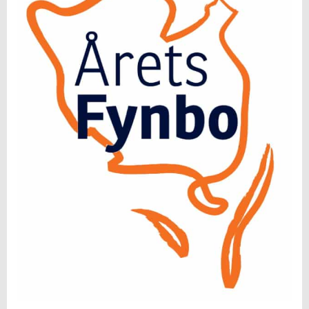
Årets Fynbo skal være født på Fyn eller
bosiddende på Fyn.
Fyens Stiftstidende har kåret Årets Fynbo
siden 1976 og det er altså 50. gang, vi
uddeler prisen.
Når indstillingsfristen er udløbet 8.
december 2025, udvælger vores jury 10
personer, som bliver sat til afstemning på
Fyens.dk.
Årets Fynbo 2026 præsenteres ved et
festligt arrangement i slutningen af januar
2026.