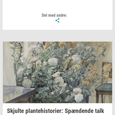
Del med andre:
Skjul­te
plan­te­hi­sto­ri­er:
Spæn­den­de
talk