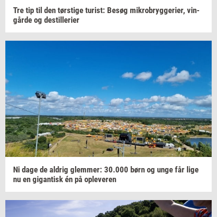
Tre tip til den
tørsti­ge
turist:
Besøg
mi­kro­bryg­ge­ri­er,
vin­
går­de
og
destil­le­ri­er
Ni dage de
al­drig
glem­mer:
30.000
børn og unge får lige
nu en
gi­gan­tisk
én på
op­le­ve­ren