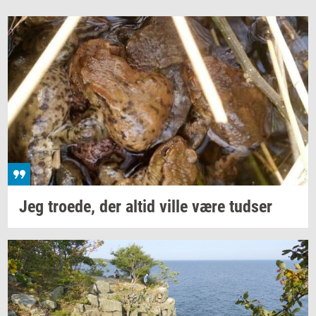
Jeg
tro­e­de,
der altid ville være
tud­ser