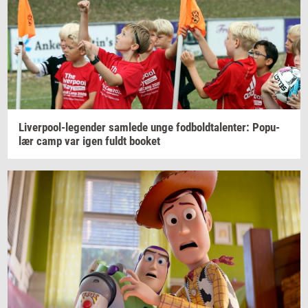
Liverpool-​legender
sam­le­de
unge
fod­bold­ta­len­ter:
Po­pu­
lær
camp var igen fuldt
boo­k­et