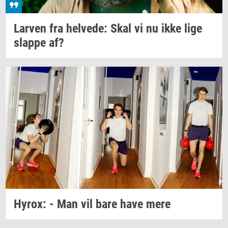
Lar­ven
fra
hel­ve­de:
Skal vi nu ikke lige
slap­pe
af?
Hyrox:
- Man vil bare have mere