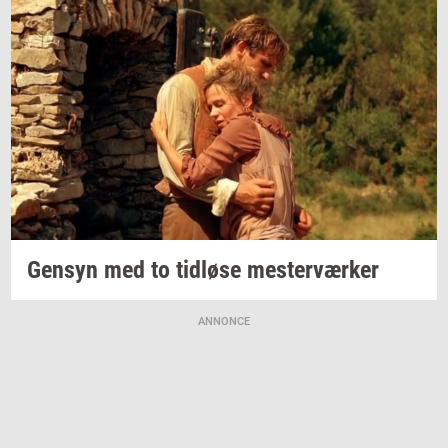
Gen­syn
med to
tid­lø­se
mester­vær­ker
ANNONCE