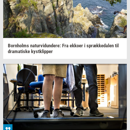
Born­holms
na­tur­vi­dun­de­re:
Fra
ek­ko­er
i
spræk­ke­da­len
til
dra­ma­ti­ske
kyst­klip­per