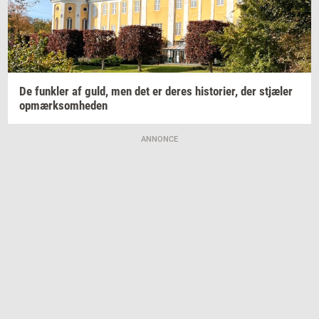
De
funk­ler
af guld, men det er deres
hi­sto­ri­er,
der
stjæ­ler
op­mærk­som­he­den
ANNONCE