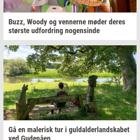
Buzz, Woody og
ven­ner­ne
møder deres
stør­ste
ud­for­dring
no­gen­sin­de
Gå en
ma­le­risk
tur i
gul­dal­der­land­ska­bet
ved
Gu­denå­en