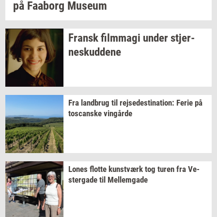
på
Faa­borg
Mu­se­um
Fransk
film­magi
under
stjer­
neskud­de­ne
Fra
land­brug
til
rej­se­desti­na­tion:
Ferie på
toscan­ske
vin­går­de
Lones
flot­te
kunst­værk
tog turen fra
Ve­
ster­ga­de
til
Mel­lem­ga­de