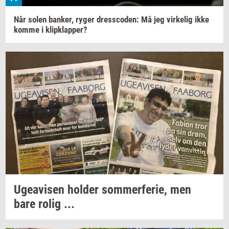
Når solen
ban­ker,
ryger
dres­sco­den:
Må jeg
vir­ke­lig
ikke
komme i
klipklap­per?
Ugea­vi­sen
hol­der
som­mer­fe­rie,
men
bare rolig ...