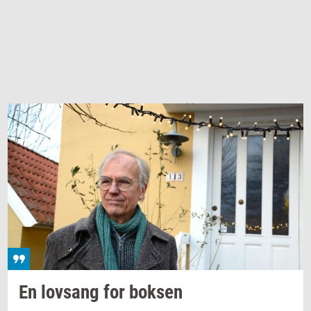
En
lovsang
for
bok­sen