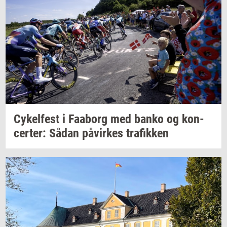
Cy­kel­fest
i
Faa­borg
med banko og
kon­
cer­ter:
Sådan
på­vir­kes
tra­fik­ken