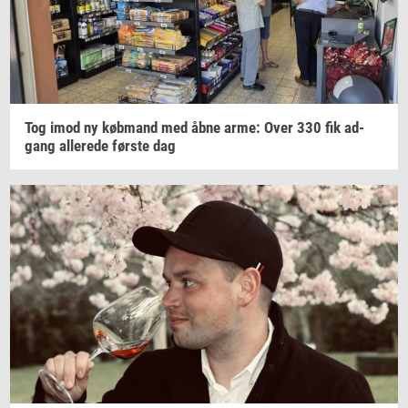
Tog imod ny
køb­mand
med åbne arme: Over 330 fik
ad­
gang
al­le­re­de
før­ste
dag