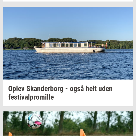
Oplev
Skan­der­borg
- også helt uden
festi­val­pro­mil­le