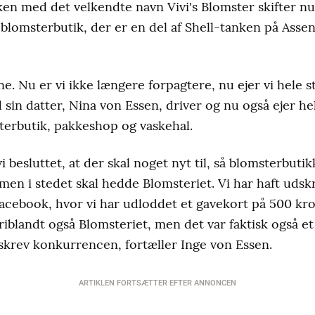
en med det velkendte navn Vivi's Blomster skifter nu 
 blomsterbutik, der er en del af Shell-tanken på Assen
e. Nu er vi ikke længere forpagtere, nu ejer vi hele s
in datter, Nina von Essen, driver og nu også ejer h
terbutik, pakkeshop og vaskehal.
vi besluttet, at der skal noget nyt til, så blomsterbut
 men i stedet skal hedde Blomsteriet. Vi har haft udsk
cebook, hvor vi har udloddet et gavekort på 500 kr
riblandt også Blomsteriet, men det var faktisk også et 
udskrev konkurrencen, fortæller Inge von Essen.
ARTIKLEN FORTSÆTTER EFTER ANNONCEN