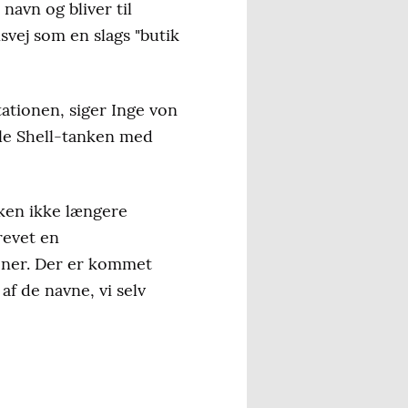
navn og bliver til
svej som en slags "butik
tationen, siger Inge von
ele Shell-tanken med
ikken ikke længere
revet en
oner. Der er kommet
af de navne, vi selv