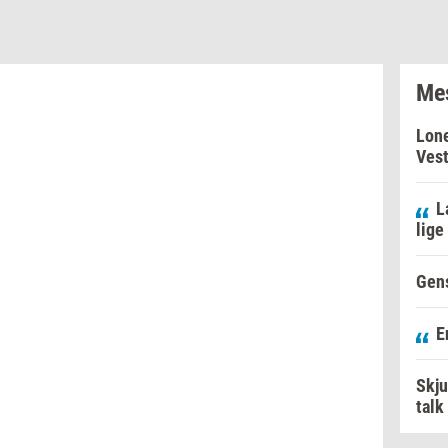
Mes
Lone
Vest
L
lige
Gens
E
Skju
tal