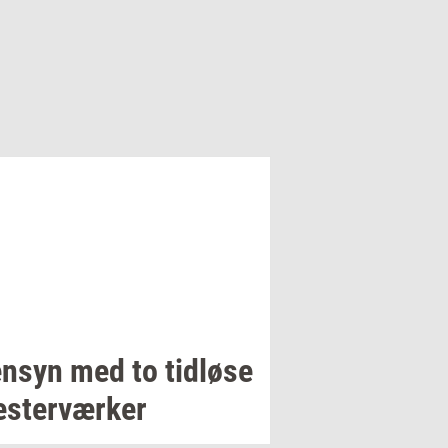
n­syn
med to
tid­lø­se
ster­vær­ker