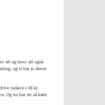
 alt og laver alt også
lting, og vi har jo åbent
rive tanken i 38 år,
en. Og nu har de så købt