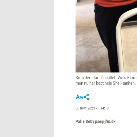
Som der står på skiltet: Vivi's Blom
men nu har købt hele Shell-tanken.
30 nov. 2023 kl. 14:18
Palle Søby pse@jfm.dk