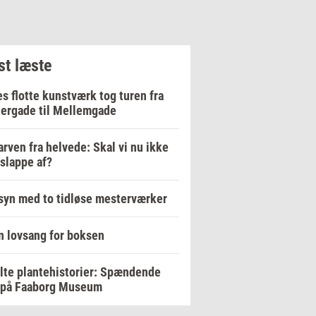
t læste
s flotte kunstværk tog turen fra
ergade til Mellemgade
arven fra helvede: Skal vi nu ikke
 slappe af?
yn med to tidløse mesterværker
n lovsang for boksen
lte plantehistorier: Spændende
k på Faaborg Museum