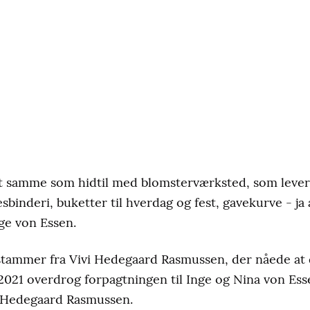
det samme som hidtil med blomsterværksted, som leverer
sbinderi, buketter til hverdag og fest, gavekurve - ja a
ge von Essen.
stammer fra Vivi Hedegaard Rasmussen, der nåede at d
021 overdrog forpagtningen til Inge og Nina von Ess
i Hedegaard Rasmussen.