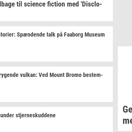
l­ba­ge
til
sci­en­ce
fi­ction
med
'Di­sclo­
to­ri­er:
Spæn­den­de
talk på
Faa­borg
Mu­se­um
ry­gen­de
vulkan:
Ved Mount Bromo
be­stem­
Ge
under
stjer­neskud­de­ne
me