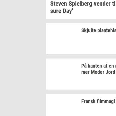
Ste­ven
Spi­el­berg
ven­der
ti
su­re
Day'
Skjul­te
plan­te­hi­s
På
kan­ten
af en
mer
Moder Jord
Fransk
film­magi