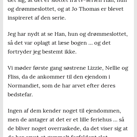
og drømmeslottet, og at Jo Thomas er blevet
inspireret af den serie.
Jeg har nydt at se Han, hun og drømmeslottet,
så det var oplagt at læse bogen … og det
fortryder jeg bestemt ikke.
Vi møder første gang søstrene Lizzie, Nellie og
Fliss, da de ankommer til den ejendom i
Normandiet, som de har arvet efter deres
bedstefar.
Ingen af dem kender noget til ejendommen,
men de antager at det er et lille feriehus … så
de bliver noget overraskede, da det viser sig at