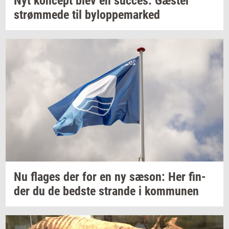
Nyt
kon­cept
blev en
suc­ces:
Gæ­ster
strøm­me­de
til
by­l­op­pe­mar­ked
Nu
fla­ges
der for en ny
sæson:
Her
fin­
der
du de
bed­ste
stran­de
i
kom­mu­nen