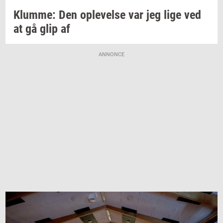
Klum­me:
Den
op­le­vel­se
var jeg lige ved
at gå glip af
ANNONCE