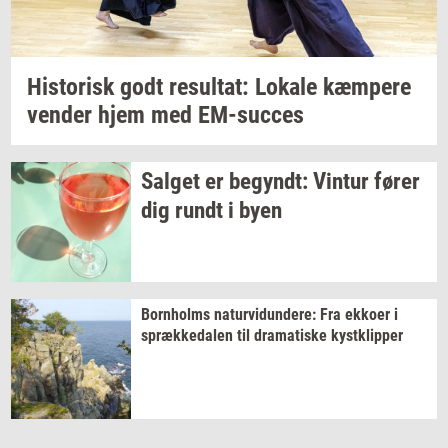
Hi­sto­risk
godt
re­sul­tat:
Lo­ka­le
kæm­pe­re
ven­der
hjem med
EM-​succes
Sal­get
er
be­gyndt:
Vin­tur
fører
dig rundt i byen
Born­holms
na­tur­vi­dun­de­re:
Fra
ek­ko­er
i
spræk­ke­da­len
til
dra­ma­ti­ske
kyst­klip­per