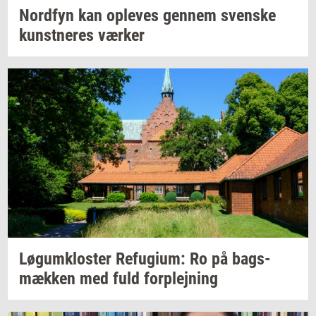
Nord­fyn
kan
op­le­ves
gen­nem
sven­ske
kunst­ne­res
vær­ker
Løgum­klo­ster
Re­fu­gi­um:
Ro på
bags­
mæk­ken
med fuld
for­plej­ning