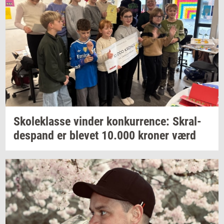
Sko­le­klas­se
vin­der
kon­kur­ren­ce:
Skral­
des­pand
er
ble­vet
10.000
kro­ner
værd