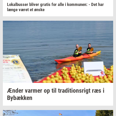
Lo­kal­bus­ser
bli­ver
gra­tis
for alle i
kom­mu­nen:
- Det har
længe været et ønske
Ænder
var­mer
op til
tra­di­tions­rigt
ræs i
By­bæk­ken