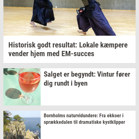
Hi­sto­risk
godt
re­sul­tat:
Lo­ka­le
kæm­pe­re
ven­der
hjem med
EM-​succes
Sal­get
er
be­gyndt:
Vin­tur
fører
dig rundt i byen
Born­holms
na­tur­vi­dun­de­re:
Fra
ek­ko­er
i
spræk­ke­da­len
til
dra­ma­ti­ske
kyst­klip­per