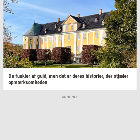
De
funk­ler
af guld, men det er deres
hi­sto­ri­er,
der
stjæ­ler
op­mærk­som­he­den
ANNONCE