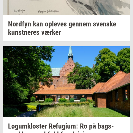
Nord­fyn
kan
op­le­ves
gen­nem
sven­ske
kunst­ne­res
vær­ker
Løgum­klo­ster
Re­fu­gi­um:
Ro på
bags­