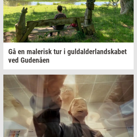
Gå en
ma­le­risk
tur i
gul­dal­der­land­ska­bet
ved
Gu­denå­en