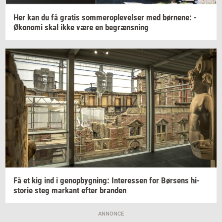
Her kan du få
gra­tis
som­mero­p­le­vel­ser
med
bør­ne­ne:
-
Øko­no­mi
skal ikke være en
be­græns­ning
Få et kig ind i
genop­byg­ning:
In­ter­es­sen
for
Bør­sens
hi­
sto­rie
steg
mar­kant
efter
bran­den
ANNONCE