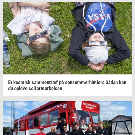
Et
kos­misk
sam­men­træf
på
sen­som­mer­him­len:
Sådan kan
du
op­le­ve
sol­for­mør­kel­sen