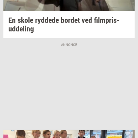
En skole
ryd­de­de
bor­det
ved
filmpris-​
uddeling
ANNONCE