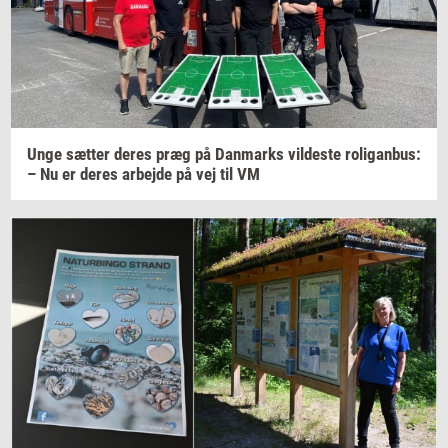
Unge
sæt­ter
deres præg på
Dan­marks
vil­de­ste
ro­ligan­bus:
– Nu er deres
ar­bej­de
på vej til VM