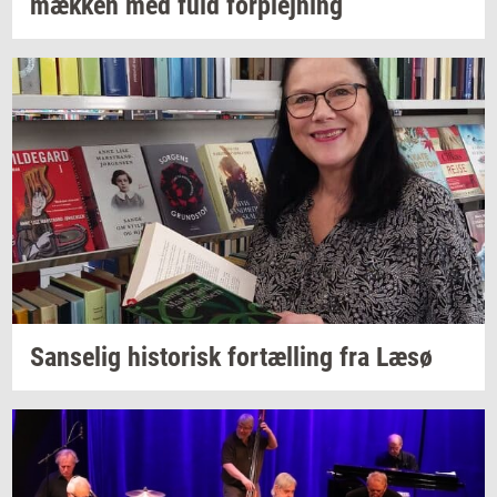
mæk­ken
med fuld
for­plej­ning
San­se­lig
hi­sto­risk
for­tæl­ling
fra Læsø