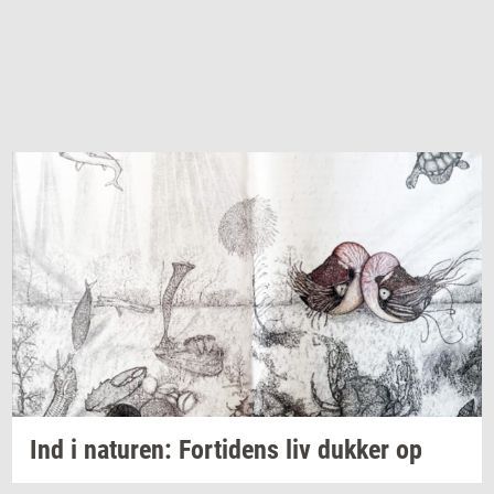
Ind i
na­tu­ren:
For­ti­dens
liv
duk­ker
op