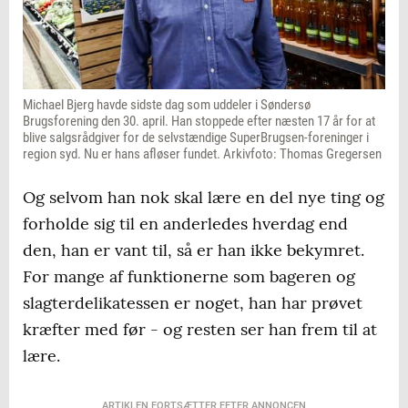
Michael Bjerg havde sidste dag som uddeler i Søndersø
Brugsforening den 30. april. Han stoppede efter næsten 17 år for at
blive salgsrådgiver for de selvstændige SuperBrugsen-foreninger i
region syd. Nu er hans afløser fundet. Arkivfoto: Thomas Gregersen
Og selvom han nok skal lære en del nye ting og
forholde sig til en anderledes hverdag end
den, han er vant til, så er han ikke bekymret.
For mange af funktionerne som bageren og
slagterdelikatessen er noget, han har prøvet
kræfter med før - og resten ser han frem til at
lære.
ARTIKLEN FORTSÆTTER EFTER ANNONCEN