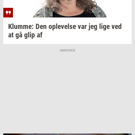
Klum­me:
Den
op­le­vel­se
var jeg lige ved
at gå glip af
ANNONCE