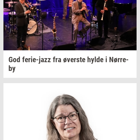
God
ferie-​jazz
fra
øver­ste
hylde i
Nør­re­
by