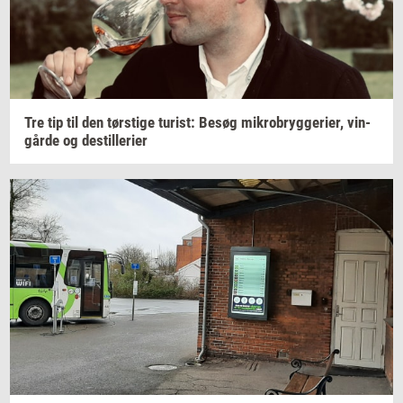
Tre tip til den
tørsti­ge
turist:
Besøg
mi­kro­bryg­ge­ri­er,
vin­
går­de
og
destil­le­ri­er