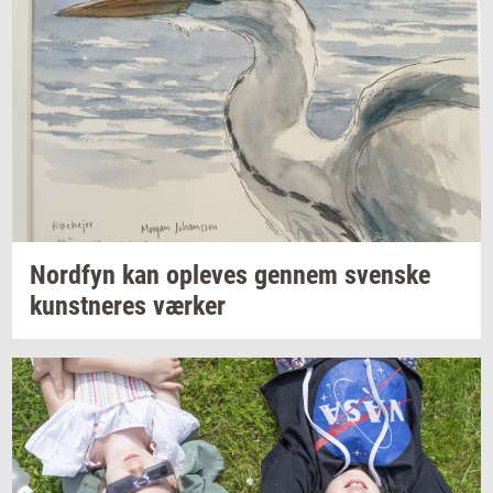
Nord­fyn
kan
op­le­ves
gen­nem
sven­ske
kunst­ne­res
vær­ker