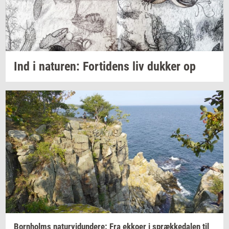
Ind i
na­tu­ren:
For­ti­dens
liv
duk­ker
op
Born­holms
na­tur­vi­dun­de­re:
Fra
ek­ko­er
i
spræk­ke­da­len
til