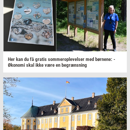
Her kan du få
gra­tis
som­mero­p­le­vel­ser
med
bør­ne­ne:
-
Øko­no­mi
skal ikke være en
be­græns­ning