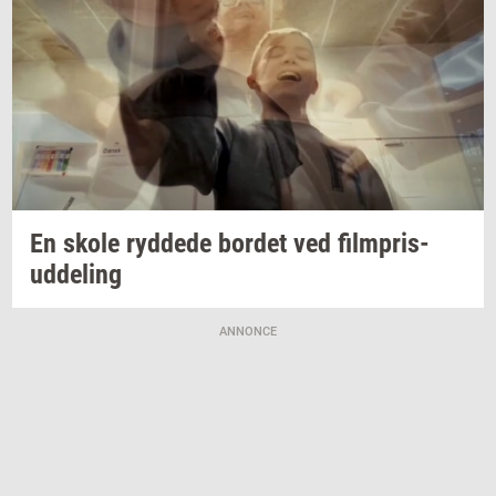
En skole
ryd­de­de
bor­det
ved
filmpris-​
uddeling
ANNONCE