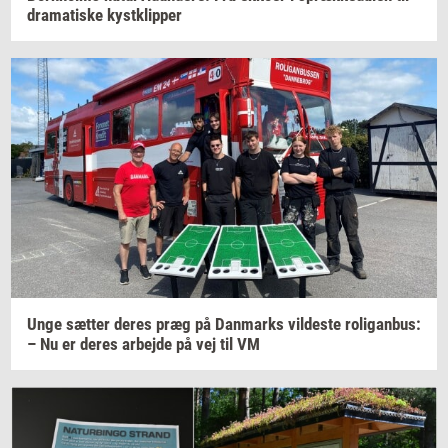
dra­ma­ti­ske
kyst­klip­per
Unge
sæt­ter
deres præg på
Dan­marks
vil­de­ste
ro­ligan­bus:
– Nu er deres
ar­bej­de
på vej til VM