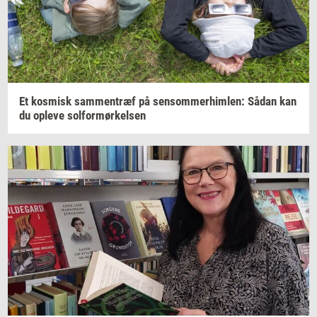
Et
kos­misk
sam­men­træf
på
sen­som­mer­him­len:
Sådan kan
du
op­le­ve
sol­for­mør­kel­sen