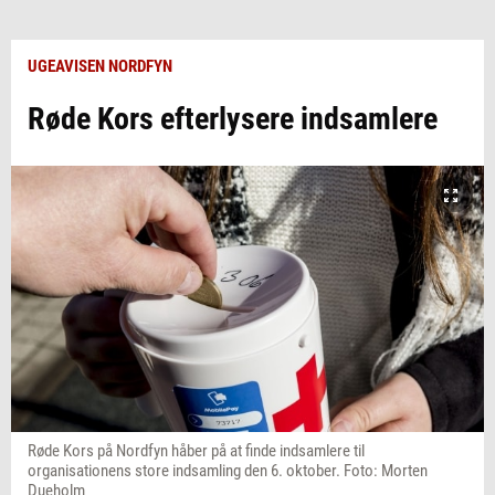
UGEAVISEN NORDFYN
Røde Kors efterlysere indsamlere
Røde Kors på Nordfyn håber på at finde indsamlere til
organisationens store indsamling den 6. oktober. Foto: Morten
Dueholm