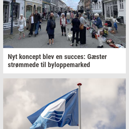
Nyt
kon­cept
blev en
suc­ces:
Gæ­ster
strøm­me­de
til
by­l­op­pe­mar­ked