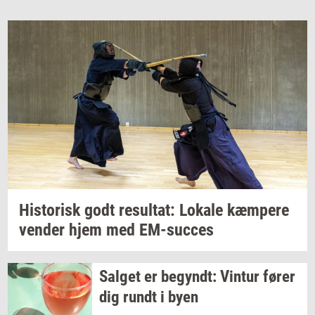
Hi­sto­risk
godt
re­sul­tat:
Lo­ka­le
kæm­pe­re
ven­der
hjem med
EM-​succes
Sal­get
er
be­gyndt:
Vin­tur
fører
dig rundt i byen