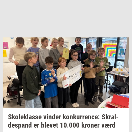
Sko­le­klas­se
vin­der
kon­kur­ren­ce:
Skral­
des­pand
er
ble­vet
10.000
kro­ner
værd