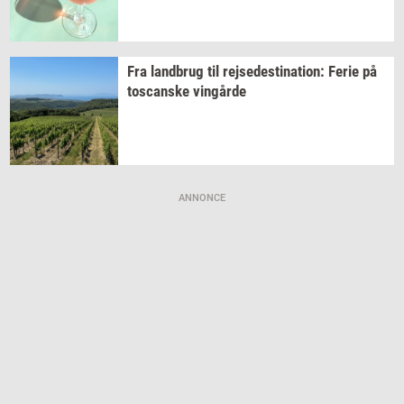
Fra
land­brug
til
rej­se­desti­na­tion:
Ferie på
toscan­ske
vin­går­de
ANNONCE