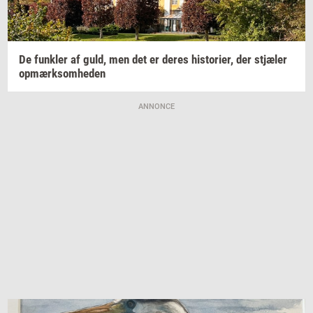
De
funk­ler
af guld, men det er deres
hi­sto­ri­er,
der
stjæ­ler
op­mærk­som­he­den
ANNONCE