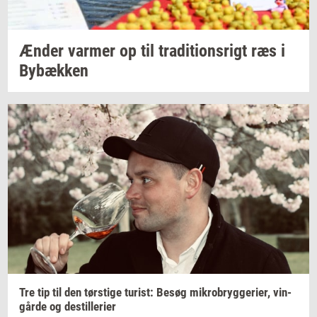
Ænder
var­mer
op til
tra­di­tions­rigt
ræs i
By­bæk­ken
Tre tip til den
tørsti­ge
turist:
Besøg
mi­kro­bryg­ge­ri­er,
vin­
går­de
og
destil­le­ri­er