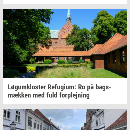
Løgum­klo­ster
Re­fu­gi­um:
Ro på
bags­
mæk­ken
med fuld
for­plej­ning