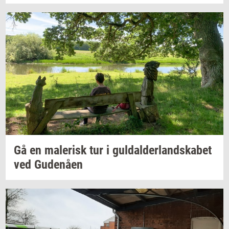
Gå en
ma­le­risk
tur i
gul­dal­der­land­ska­bet
ved
Gu­denå­en