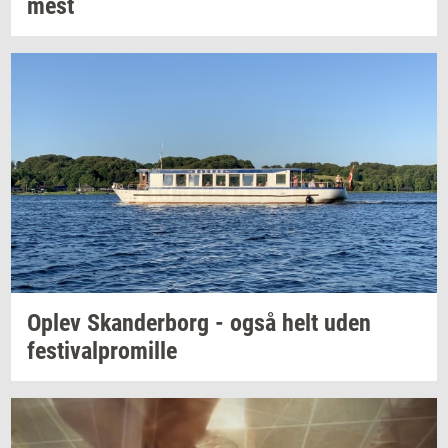
mest
Oplev
Skan­der­borg
- også helt uden
festi­val­pro­mil­le