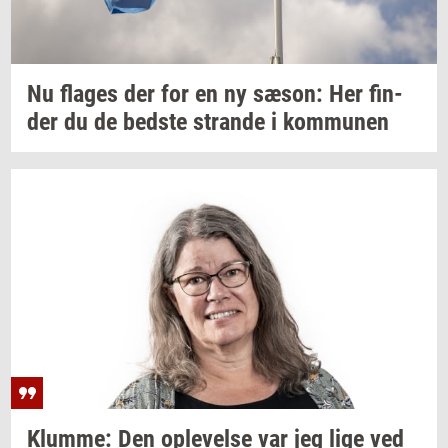
Nu
fla­ges
der for en ny
sæson:
Her
fin­
der
du de
bed­ste
stran­de
i
kom­mu­nen
Klum­me:
Den
op­le­vel­se
var jeg lige ved