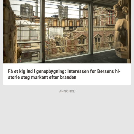
Få et kig ind i
genop­byg­ning:
In­ter­es­sen
for
Bør­sens
hi­
sto­rie
steg
mar­kant
efter
bran­den
ANNONCE