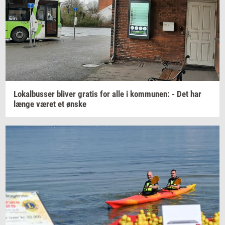
Lo­kal­bus­ser
bli­ver
gra­tis
for alle i
kom­mu­nen:
- Det har
længe været et ønske