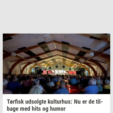
Tør­fisk
ud­solg­te
kul­tur­hus:
Nu er de
til­
ba­ge
med hits og humor