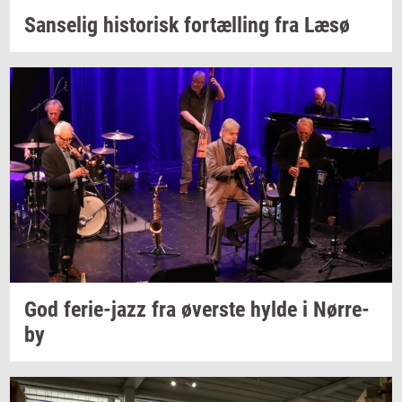
San­se­lig
hi­sto­risk
for­tæl­ling
fra Læsø
God
ferie-​jazz
fra
øver­ste
hylde i
Nør­re­
by