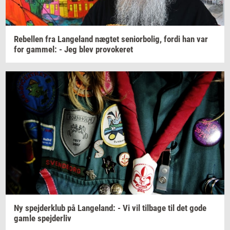
Re­bel­len
fra
Lan­geland
næg­tet
se­ni­o­r­bo­lig,
fordi han var
for
gam­mel:
- Jeg blev
pro­vo­ke­ret
Ny
spej­der­klub
på
Lan­geland:
- Vi vil
til­ba­ge
til det gode
gamle
spej­der­liv