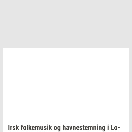
Irsk
fol­kemu­sik
og
hav­ne­stem­ning
i
Lo­