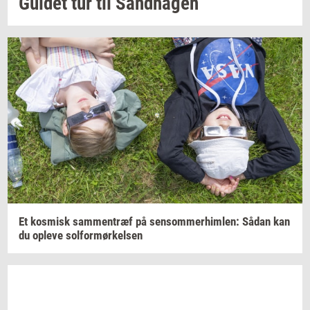
Gu­i­det
tur til
Sand­ha­gen
Et
kos­misk
sam­men­træf
på
sen­som­mer­him­len:
Sådan kan
du
op­le­ve
sol­for­mør­kel­sen