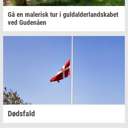
Gå en
ma­le­risk
tur i
gul­dal­der­land­ska­bet
ved
Gu­denå­en
Døds­fald