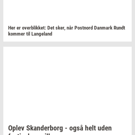
Her er
over­blik­ket:
Det sker, når
Po­st­n­ord
Dan­mark
Rundt
kom­mer
til
Lan­geland
Oplev
Skan­der­borg
- også helt uden