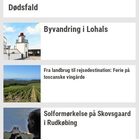
Døds­fald
Byvan­dring
i
Lo­hals
Fra
land­brug
til
rej­se­desti­na­tion:
Ferie på
toscan­ske
vin­går­de
Sol­for­mør­kel­se
på
Sko­vs­gaard
i
Rud­kø­bing