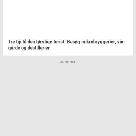
Tre tip til den
tørsti­ge
turist:
Besøg
mi­kro­bryg­ge­ri­er,
vin­
går­de
og
destil­le­ri­er
ANNONCE