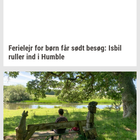
Fe­ri­e­lejr
for børn får sødt
besøg:
Isbil
rul­ler
ind i
Hum­b­le