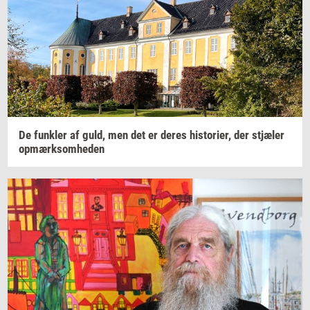
De
funk­ler
af guld, men det er deres
hi­sto­ri­er,
der
stjæ­ler
op­mærk­som­he­den