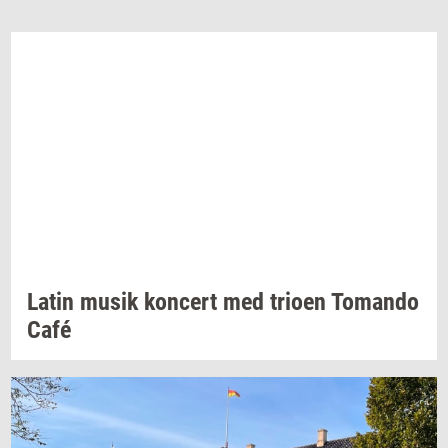
Latin musik
kon­cert
med
trio­en
To­man­do
Café