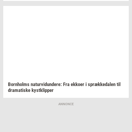
Born­holms
na­tur­vi­dun­de­re:
Fra
ek­ko­er
i
spræk­ke­da­len
til
dra­ma­ti­ske
kyst­klip­per
ANNONCE