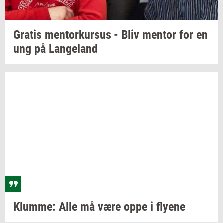
Gra­tis
men­tor­kur­sus
- Bliv
men­tor
for en
ung på
Lan­geland
Klum­me:
Alle må være oppe i
fly­e­ne