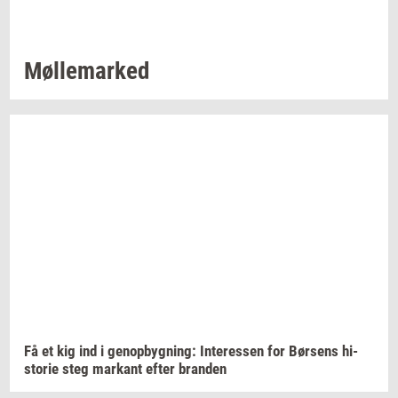
Møl­le­mar­ked
Få et kig ind i
genop­byg­ning:
In­ter­es­sen
for
Bør­sens
hi­
sto­rie
steg
mar­kant
efter
bran­den