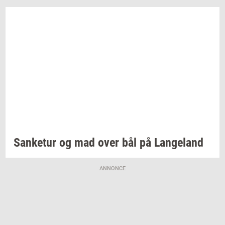
San­ke­tur
og mad over bål på
Lan­geland
ANNONCE