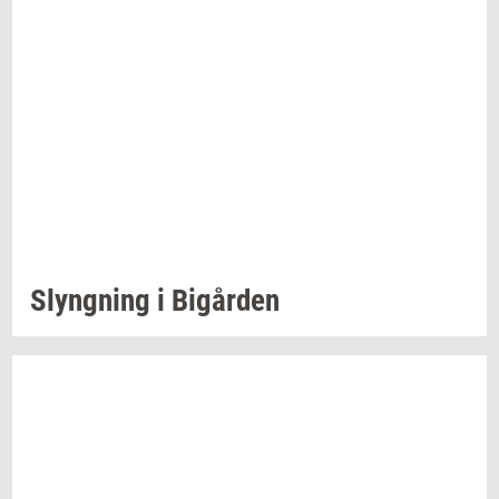
Slyng­ning
i
Bi­går­den