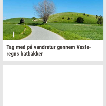
Tag med på
van­dre­tur
gen­nem
Ve­ste­
regns
hat­bak­ker