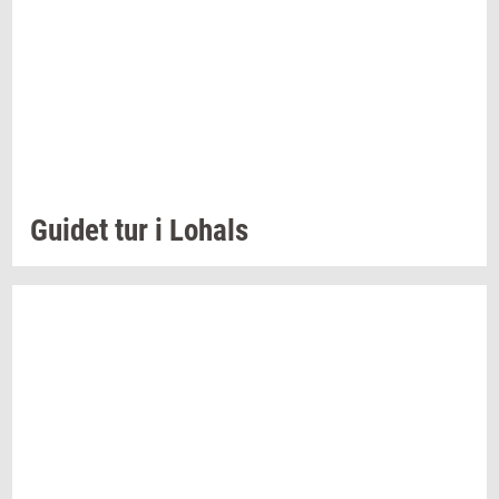
Gu­i­det
tur i
Lo­hals