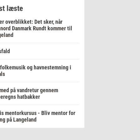
t læste
er overblikket: Det sker, når
nord Danmark Rundt kommer til
geland
fald
 folkemusik og havnestemning i
ls
 med på vandretur gennem
eregns hatbakker
is mentorkursus - Bliv mentor for
ng på Langeland