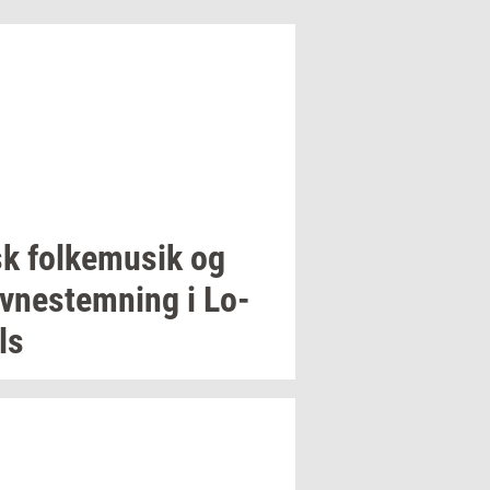
sk
fol­kemu­sik
og
v­ne­stem­ning
i
Lo­
ls