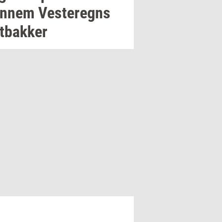
n­nem
Ve­ste­regns
t­bak­ker