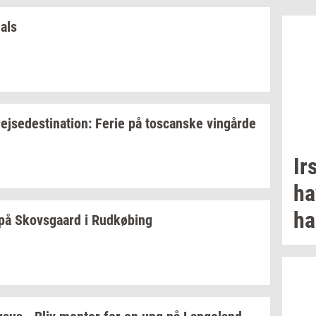
hals
rej­se­desti­na­tion:
Ferie på
toscan­ske
vin­går­de
Ir
ha
ha
på
Sko­vs­gaard
i
Rud­kø­bing