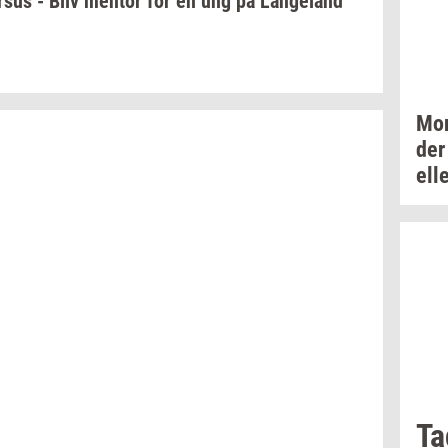
r­sus
- Bliv
men­tor
for en ung på
Lan­geland
Mor
der
ell
Ta