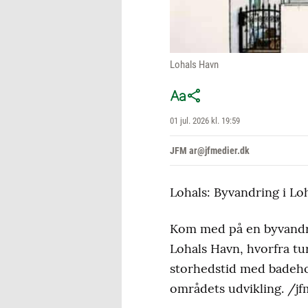
Lohals Havn
01 jul. 2026 kl. 19:59
JFM ar@jfmedier.dk
Lohals: Byvandring i Loh
Kom med på en byvandri
Lohals Havn, hvorfra tu
storhedstid med badehot
områdets udvikling. /jf