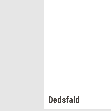
Døds­fald