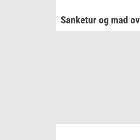
San­ke­tur
og mad ov