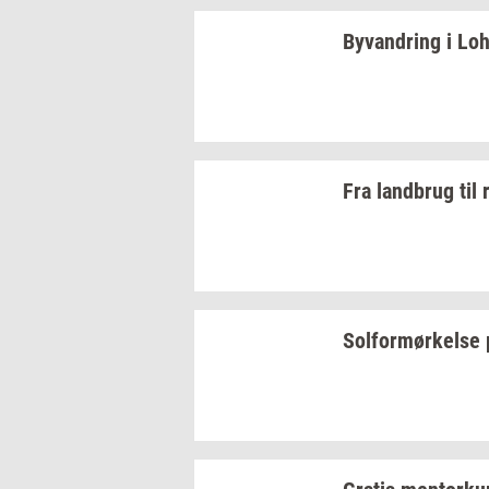
Byvan­dring
i
Lo­
Fra
land­brug
til
Sol­for­mør­kel­se