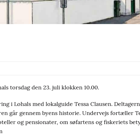
als torsdag den 23. juli klokken 10.00.
ng i Lohals med lokalguide Tessa Clausen. Deltager
ren går gennem byens historie. Undervejs fortæller T
eller og pensionater, om søfartens og fiskeriets be
m