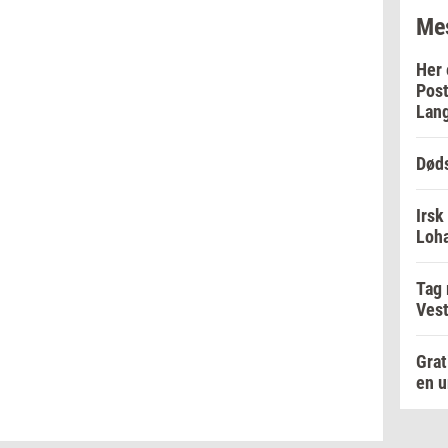
Mes
Her 
Post
Lan
Døds
Irsk
Loha
Tag
Vest
Grat
en u