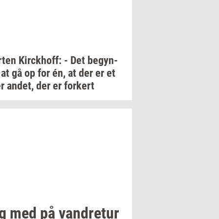
­ten
Kirck­hoff:
- Det
be­gyn­
at gå op for én, at der er et
er
andet,
der er
for­kert
g med på
van­dre­tur