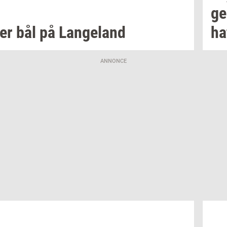
ge
er bål på
Lan­geland
ha
ANNONCE