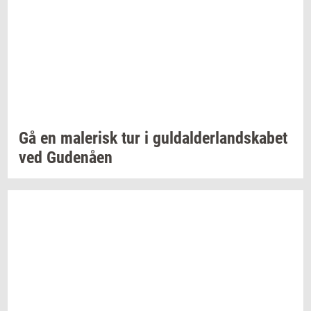
Gå en
ma­le­risk
tur i
gul­dal­der­land­ska­bet
ved
Gu­denå­en