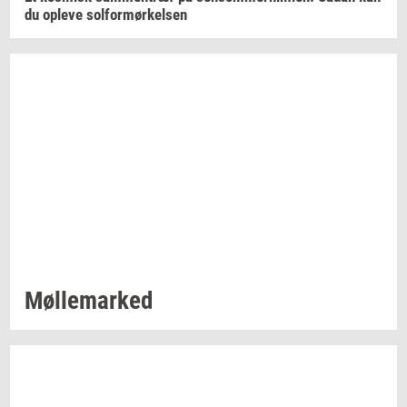
du
op­le­ve
sol­for­mør­kel­sen
Møl­le­mar­ked