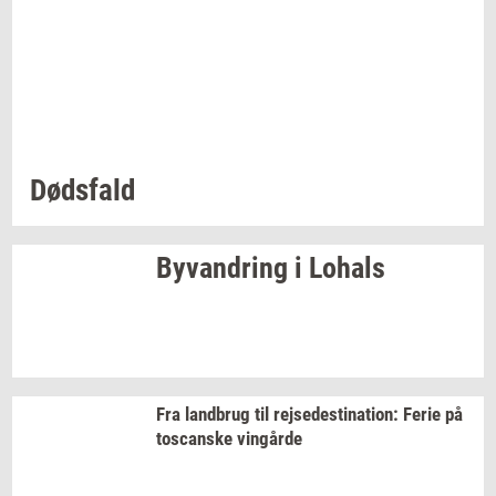
Døds­fald
Byvan­dring
i
Lo­hals
Fra
land­brug
til
rej­se­desti­na­tion:
Ferie på
toscan­ske
vin­går­de