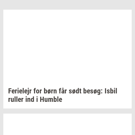
Fe­ri­e­lejr
for børn får sødt
besøg:
Isbil
rul­ler
ind i
Hum­b­le