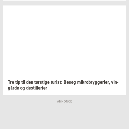
Tre tip til den
tørsti­ge
turist:
Besøg
mi­kro­bryg­ge­ri­er,
vin­
går­de
og
destil­le­ri­er
ANNONCE