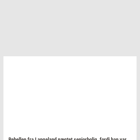
Re­bel­len
fra
Lan­geland
næg­tet
se­ni­o­r­bo­lig,
fordi han var