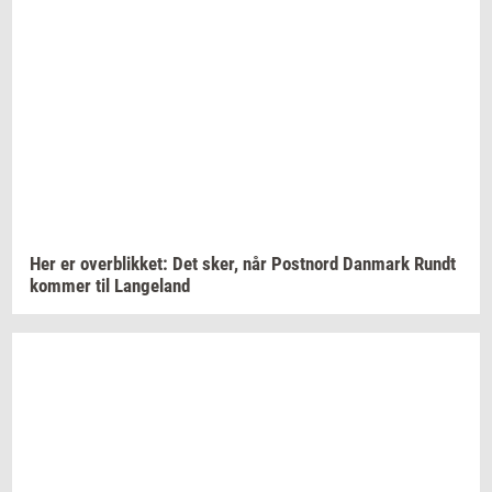
Her er
over­blik­ket:
Det sker, når
Po­st­n­ord
Dan­mark
Rundt
kom­mer
til
Lan­geland