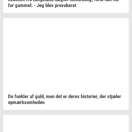
for
gam­mel:
- Jeg blev
pro­vo­ke­ret
De
funk­ler
af guld, men det er deres
hi­sto­ri­er,
der
stjæ­ler
op­mærk­som­he­den