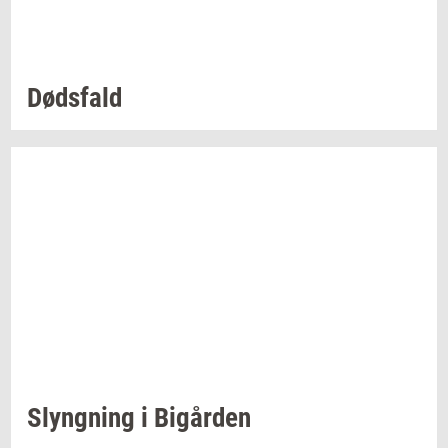
Døds­fald
Slyng­ning
i
Bi­går­den