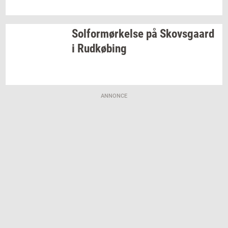
Sol­for­mør­kel­se
på
Sko­vs­gaard
i
Rud­kø­bing
ANNONCE