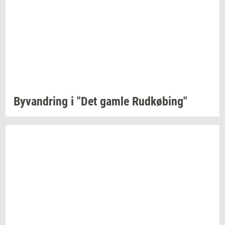
Byvan­dring
i "Det gamle
Rud­kø­bing"