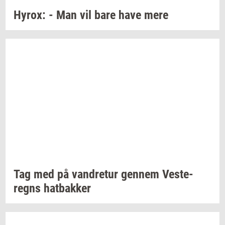
Hyrox:
- Man vil bare have mere
Tag med på
van­dre­tur
gen­nem
Ve­ste­
regns
hat­bak­ker