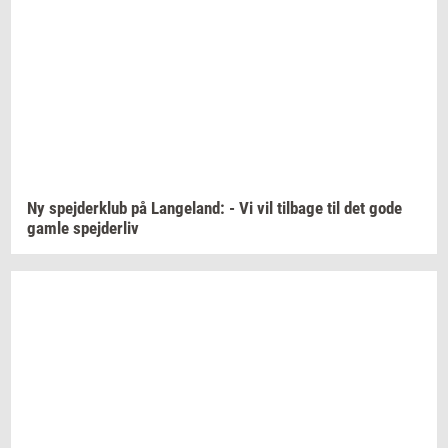
Ny
spej­der­klub
på
Lan­geland:
- Vi vil
til­ba­ge
til det gode
gamle
spej­der­liv