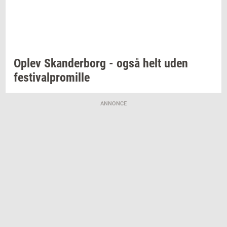
Oplev
Skan­der­borg
- også helt uden
festi­val­pro­mil­le
ANNONCE