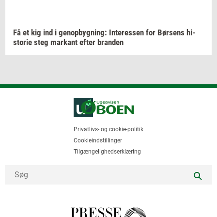
Få et kig ind i
genop­byg­ning:
In­ter­es­sen
for
Bør­sens
hi­
sto­rie
steg
mar­kant
efter
bran­den
Privatlivs- og cookie-politik
Cookieindstillinger
Tilgængelighedserklæring