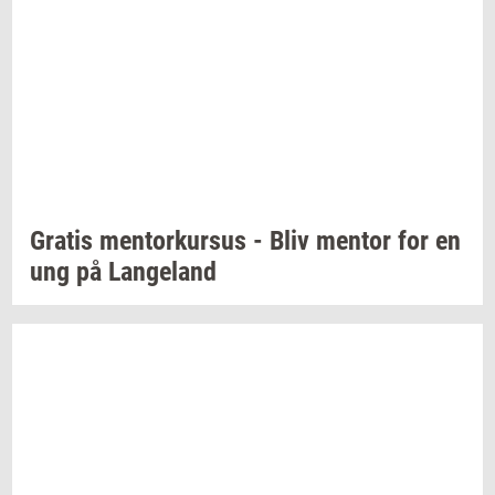
Gra­tis
men­tor­kur­sus
- Bliv
men­tor
for en
ung på
Lan­geland