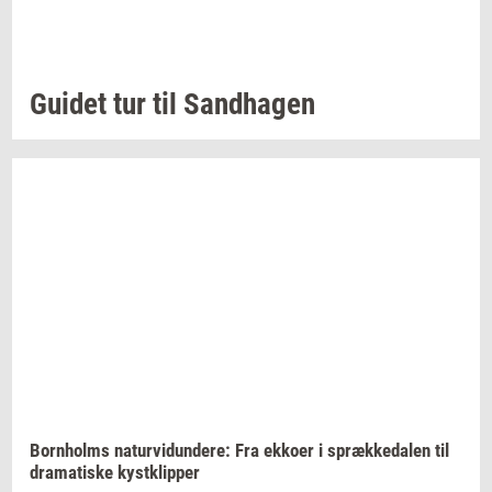
Gu­i­det
tur til
Sand­ha­gen
Born­holms
na­tur­vi­dun­de­re:
Fra
ek­ko­er
i
spræk­ke­da­len
til
dra­ma­ti­ske
kyst­klip­per