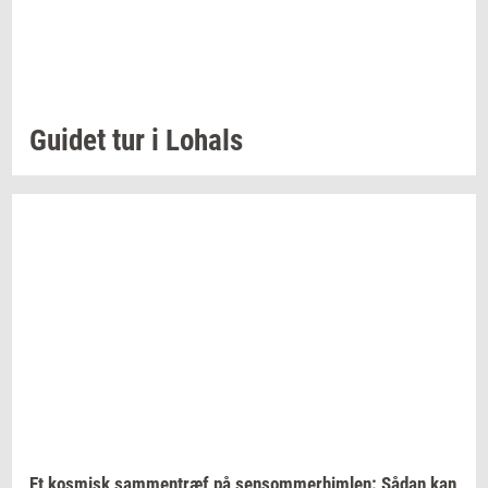
Gu­i­det
tur i
Lo­hals
Et
kos­misk
sam­men­træf
på
sen­som­mer­him­len:
Sådan kan