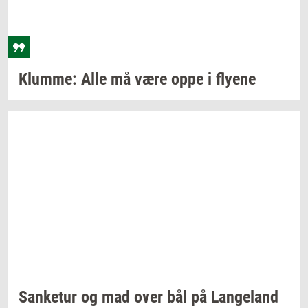
Klum­me:
Alle må være oppe i
fly­e­ne
San­ke­tur
og mad over bål på
Lan­geland