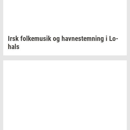
Irsk
fol­kemu­sik
og
hav­ne­stem­ning
i
Lo­
hals