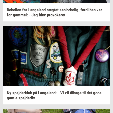
Re­bel­len
fra
Lan­geland
næg­tet
se­ni­o­r­bo­lig,
fordi han var
for
gam­mel:
- Jeg blev
pro­vo­ke­ret
Ny
spej­der­klub
på
Lan­geland:
- Vi vil
til­ba­ge
til det gode
gamle
spej­der­liv