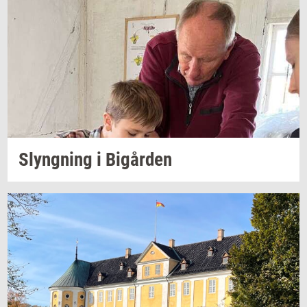
Slyng­ning
i
Bi­går­den