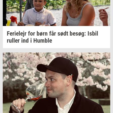
Fe­ri­e­lejr
for børn får sødt
besøg:
Isbil
rul­ler
ind i
Hum­b­le