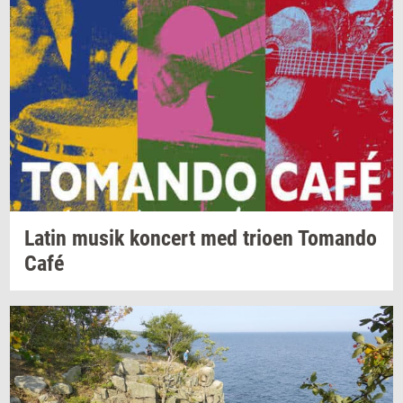
Latin musik
kon­cert
med
trio­en
To­man­do
Café