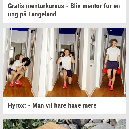
Gra­tis
men­tor­kur­sus
- Bliv
men­tor
for en
ung på
Lan­geland
Hyrox:
- Man vil bare have mere