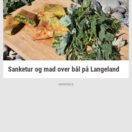
San­ke­tur
og mad over bål på
Lan­geland
ANNONCE