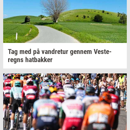
Tag med på
van­dre­tur
gen­nem
Ve­ste­
regns
hat­bak­ker