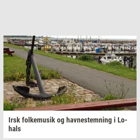
Irsk
fol­kemu­sik
og
hav­ne­stem­ning
i
Lo­
hals