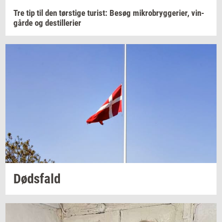
Tre tip til den
tørsti­ge
turist:
Besøg
mi­kro­bryg­ge­ri­er,
vin­
går­de
og
destil­le­ri­er
Døds­fald