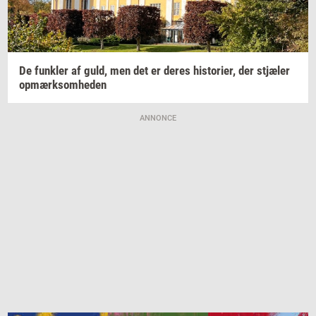
De
funk­ler
af guld, men det er deres
hi­sto­ri­er,
der
stjæ­ler
op­mærk­som­he­den
ANNONCE