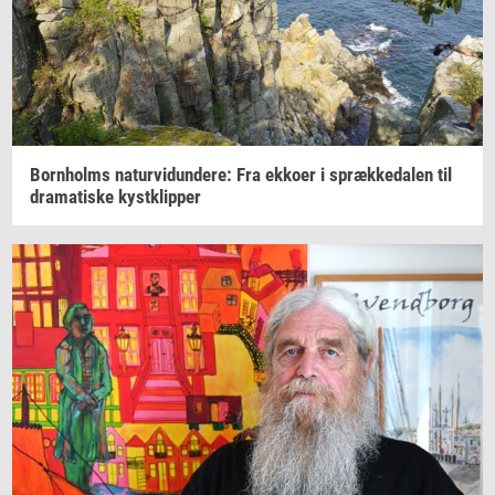
Born­holms
na­tur­vi­dun­de­re:
Fra
ek­ko­er
i
spræk­ke­da­len
til
dra­ma­ti­ske
kyst­klip­per