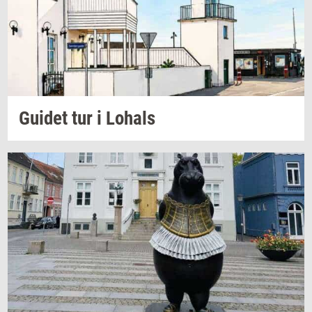
Gu­i­det
tur i
Lo­hals