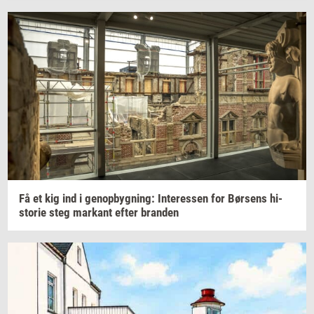
Få et kig ind i
genop­byg­ning:
In­ter­es­sen
for
Bør­sens
hi­
sto­rie
steg
mar­kant
efter
bran­den