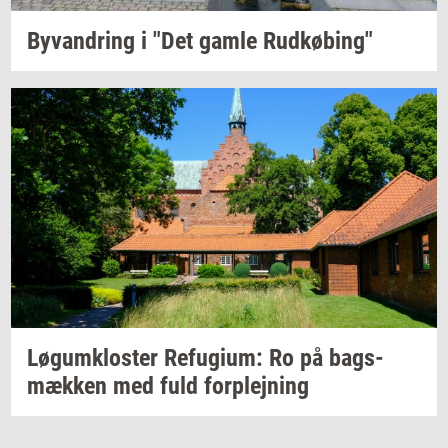
Byvan­dring
i "Det gamle
Rud­kø­bing"
Løgum­klo­ster
Re­fu­gi­um:
Ro på
bags­
mæk­ken
med fuld
for­plej­ning