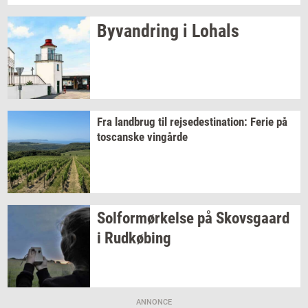
Byvan­dring
i
Lo­hals
Fra
land­brug
til
rej­se­desti­na­tion:
Ferie på
toscan­ske
vin­går­de
Sol­for­mør­kel­se
på
Sko­vs­gaard
i
Rud­kø­bing
ANNONCE