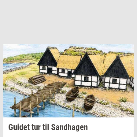
Gu­i­det
tur til
Sand­ha­gen