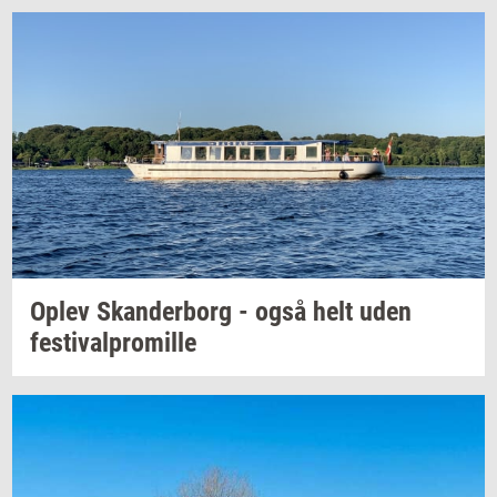
Oplev
Skan­der­borg
- også helt uden
festi­val­pro­mil­le