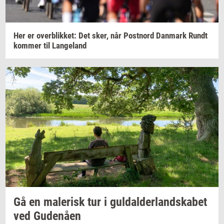
Her er
over­blik­ket:
Det sker, når
Po­st­n­ord
Dan­mark
Rundt
kom­mer
til
Lan­geland
Gå en
ma­le­risk
tur i
gul­dal­der­land­ska­bet
ved
Gu­denå­en