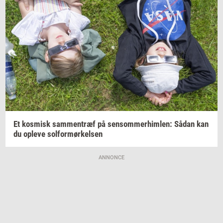
Et
kos­misk
sam­men­træf
på
sen­som­mer­him­len:
Sådan kan
du
op­le­ve
sol­for­mør­kel­sen
ANNONCE