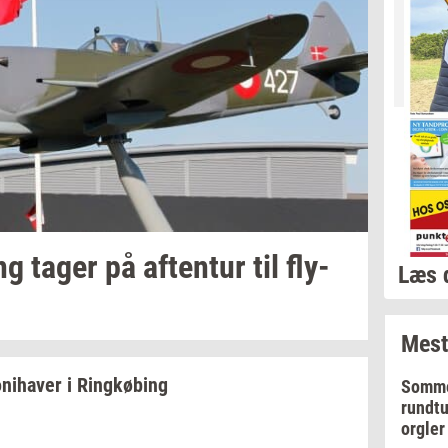
ing
tager på
af­ten­tur
til
fly­
Læs 
Mest
­ni­ha­ver
i
Ring­kø­bing
Somme
rundtu
orgler