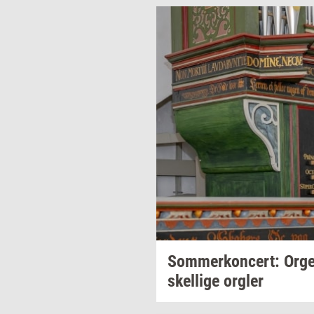
Som­mer­kon­cert: Or­gel­s
skel­li­ge
org­ler