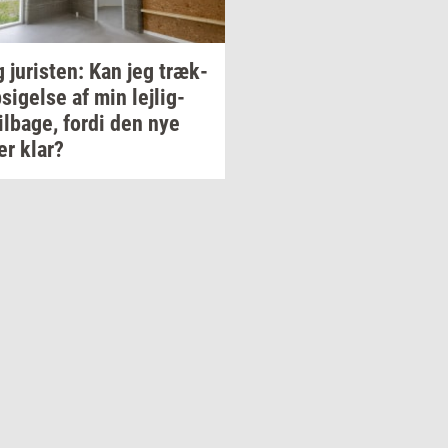
g
juri­sten:
Kan jeg
træk­
­si­gel­se
af min
lej­lig­
il­ba­ge,
fordi den nye
er klar?