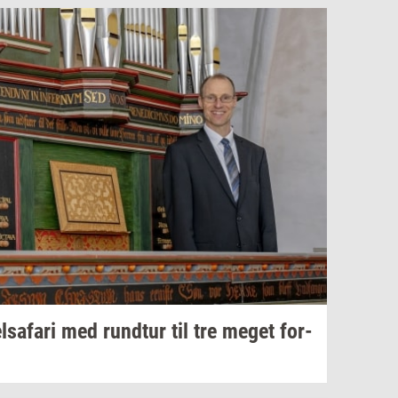
­a­fa­ri
med
rund­t­ur
til tre meget
for­