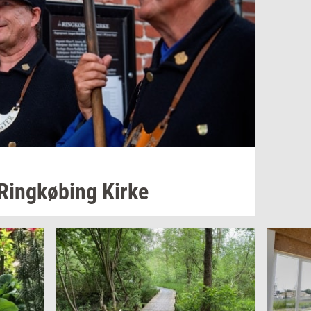
Ring­kø­bing
Kirke