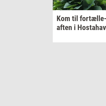
Kom til
fortælle-
aften
i
Hosta­ha­