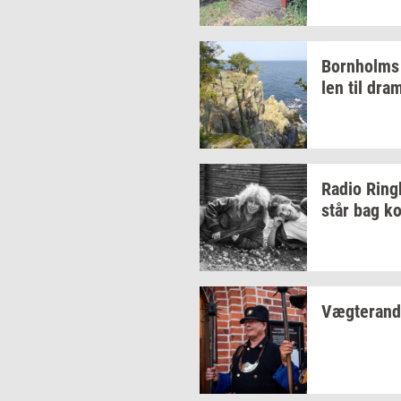
Born­holms
len
til
dra­m
Radio
Ring­
står bag
ko
Væg­te­ran­