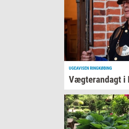
UGEAVISEN RINGKØBING
Væg­te­ran­dagt
i