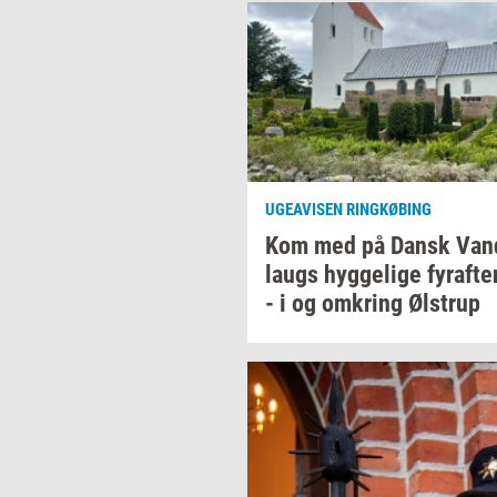
UGEAVISEN RINGKØBING
Kom med på Dansk
Van­
laugs
hyg­ge­li­ge
fyraf­te
- i og
om­kring
Øl­strup