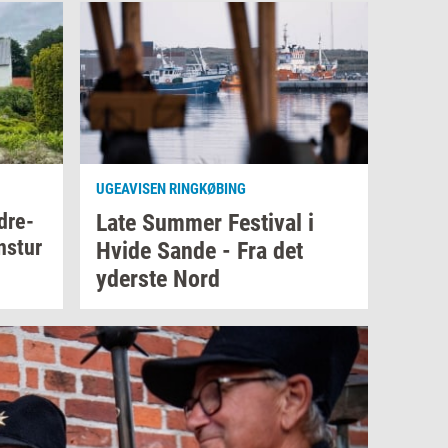
UGEAVISEN RINGKØBING
d­re­
Late
Sum­mer
Festi­val
i
ns­tur
Hvide Sande - Fra det
yder­ste
Nord