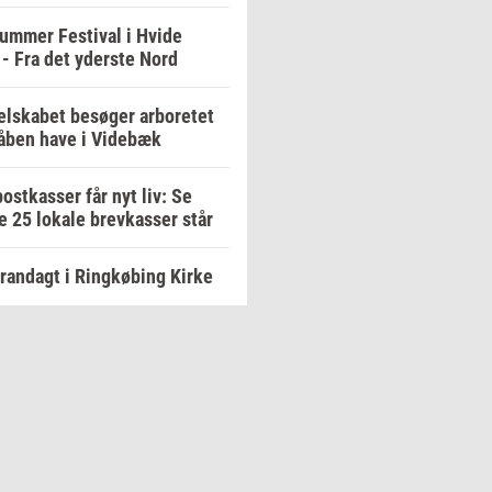
ummer Festival i Hvide
- Fra det yderste Nord
lskabet besøger arboretet
åben have i Videbæk
ostkasser får nyt liv: Se
e 25 lokale brevkasser står
andagt i Ringkøbing Kirke