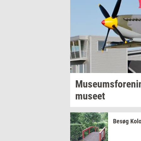
Mu­se­ums­for­e­n
mu­se­et
Besøg
Ko­lo