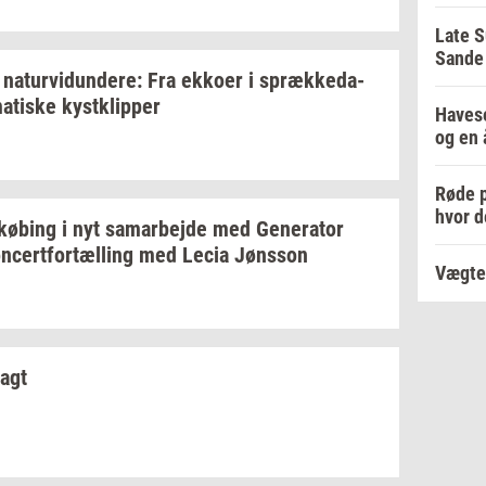
Late S
Sande 
na­tur­vi­dun­de­re:
Fra
ek­ko­er
i
spræk­ke­da­
a­ti­ske
kyst­klip­per
Havese
og en 
Røde p
hvor d
kø­bing
i nyt
sam­ar­bej­de
med
Ge­ne­ra­tor
n­cert­for­tæl­ling
med Lecia
Jøns­son
Vægter
dagt