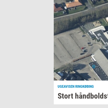
UGEAVISEN RINGKØBING
Stort
hånd­bold­