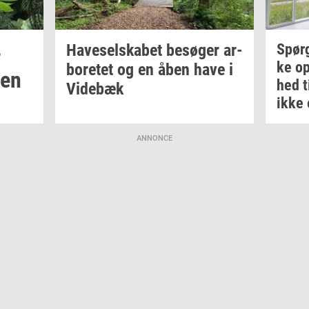
​
Ha­ve­sel­ska­bet
be­sø­ger
ar­
Spør
ke
op
bo­re­tet
og en åben have i
ven
hed
t
Vi­de­bæk
ikke 
ANNONCE