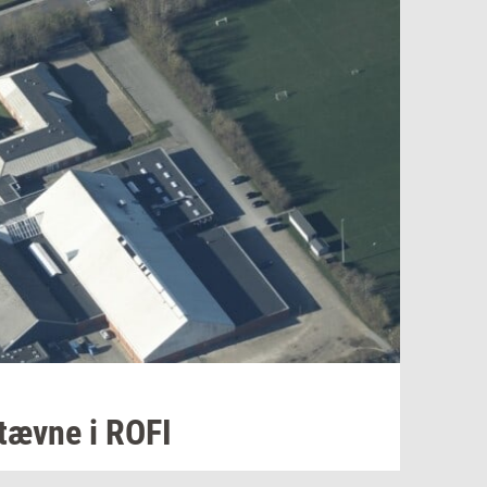
stæv­ne
i ROFI