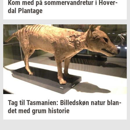
Kom med på
som­mer­van­dre­tur
i
Ho­ver­
dal
Plan­ta­ge
Tag til
Tas­ma­ni­en:
Bil­leds­køn
natur
blan­
det
med grum
hi­sto­rie