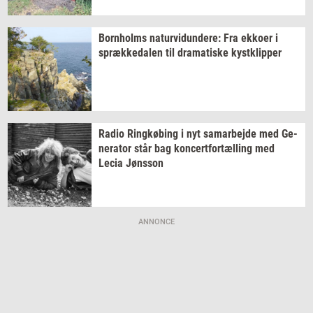
Born­holms
na­tur­vi­dun­de­re:
Fra
ek­ko­er
i
spræk­ke­da­len
til
dra­ma­ti­ske
kyst­klip­per
Radio
Ring­kø­bing
i nyt
sam­ar­bej­de
med
Ge­
ne­ra­tor
står bag
kon­cert­for­tæl­ling
med
Lecia
Jøns­son
ANNONCE