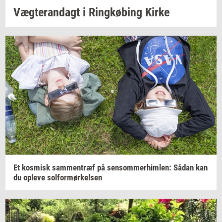
Væg­te­ran­dagt
i
Ring­kø­bing
Kirke
Et
kos­misk
sam­men­træf
på
sen­som­mer­him­len:
Sådan kan
du
op­le­ve
sol­for­mør­kel­sen