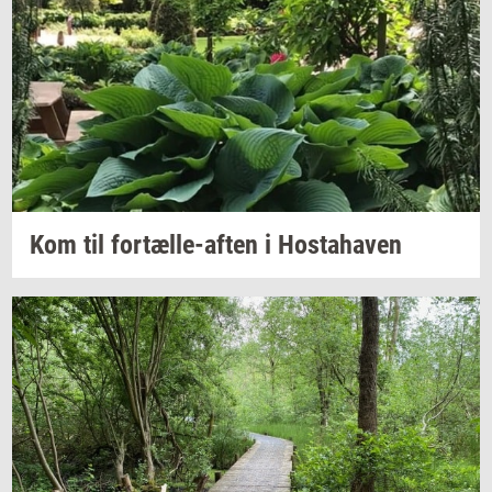
Kom til
fortælle-​aften
i
Hosta­ha­ven