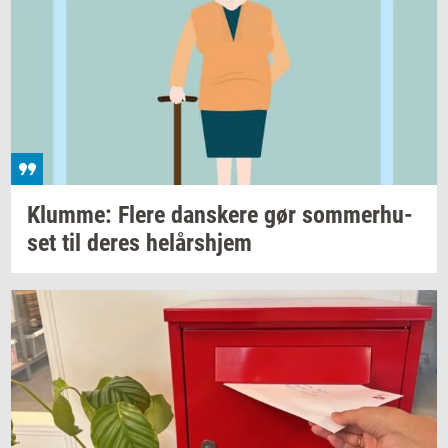
Klum­me: Flere
dan­ske­re
gør
som­mer­hu­
set
til deres
helårs­hjem