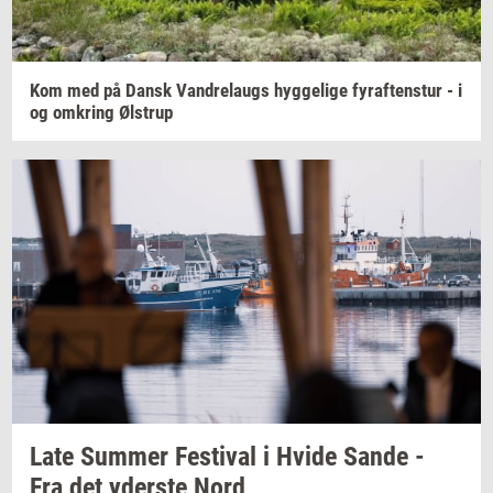
Kom med på Dansk
Van­d­re­laugs
hyg­ge­li­ge
fyraf­tens­tur
- i
og
om­kring
Øl­strup
Late
Sum­mer
Festi­val
i Hvide Sande -
Fra det
yder­ste
Nord