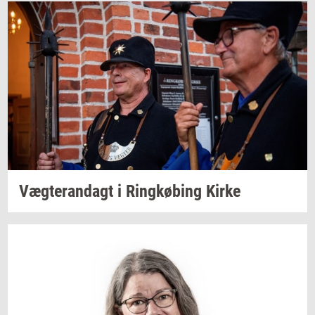
Væg­te­ran­dagt
i
Ring­kø­bing
Kirke