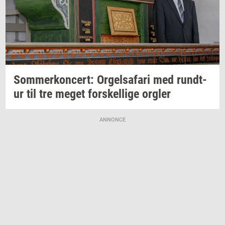
Som­mer­kon­cert: Or­gel­s­a­fa­ri
med
rund­t­
ur
til tre meget
for­skel­li­ge
org­ler
ANNONCE