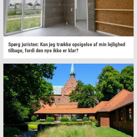
Spørg
juri­sten:
Kan jeg
træk­ke
op­si­gel­se
af min
lej­lig­hed
til­ba­ge,
fordi den nye ikke er klar?