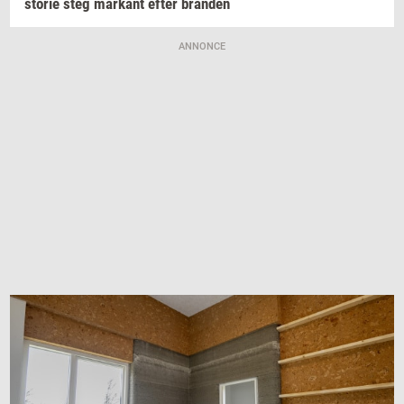
sto­rie
steg
mar­kant
efter
bran­den
ANNONCE