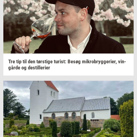
Tre tip til den
tørsti­ge
turist:
Besøg
mi­kro­bryg­ge­ri­er,
vin­
går­de
og
destil­le­ri­er