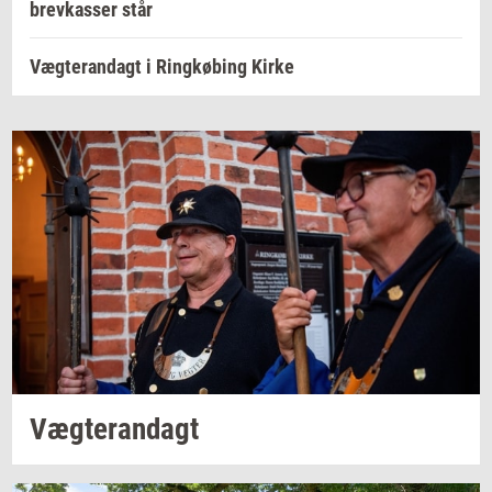
brevkasser står
Vægterandagt i Ringkøbing Kirke
Væg­te­ran­dagt