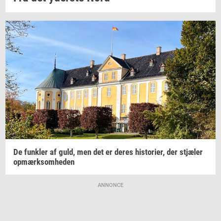
De
funk­ler
af guld, men det er deres
hi­sto­ri­er,
der
stjæ­ler
op­mærk­som­he­den
ANNONCE