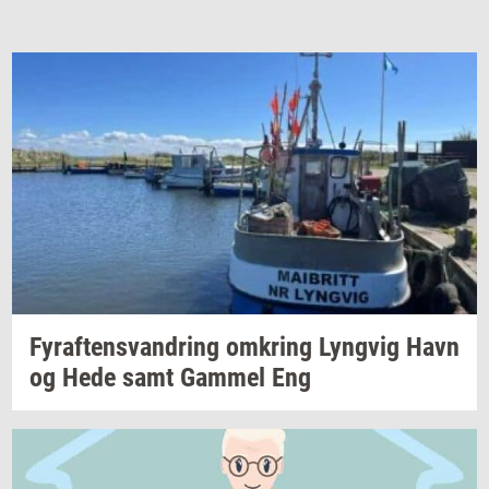
Fyraf­tensvan­dring
om­kring
Lyng­vig
Havn
og Hede samt
Gam­mel
Eng