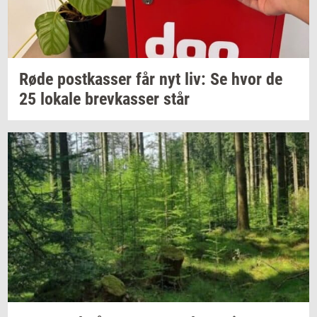
Røde
po­st­kas­ser
får nyt liv: Se hvor de
25
lo­ka­le
brev­kas­ser
står