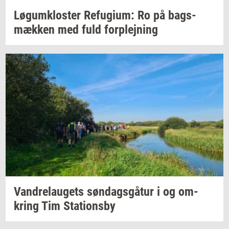
Løgum­klo­ster
Re­fu­gi­um:
Ro på
bags­
mæk­ken
med fuld
for­plej­ning
Van­d­re­lau­gets
søn­dags­gå­tur
i og
om­
kring
Tim
Sta­tions­by