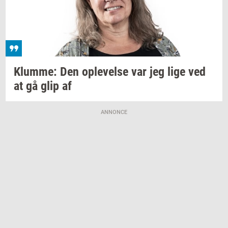
Klum­me:
Den
op­le­vel­se
var jeg lige ved
at gå glip af
ANNONCE