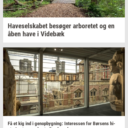
Ha­ve­sel­ska­bet
be­sø­ger
ar­bo­re­tet
og en
åben have i
Vi­de­bæk
Få et kig ind i
genop­byg­ning:
In­ter­es­sen
for
Bør­sens
hi­