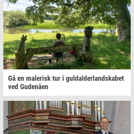
Gå en
ma­le­risk
tur i
gul­dal­der­land­ska­bet
ved
Gu­denå­en