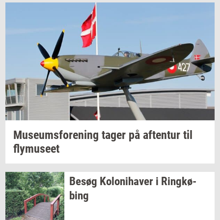
Mu­se­ums­for­e­ning
tager på
af­ten­tur
til
fly­mu­se­et
Besøg
Ko­lo­ni­ha­ver
i
Ring­kø­
bing