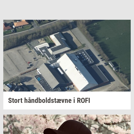
Stort
hånd­bold­stæv­ne
i ROFI