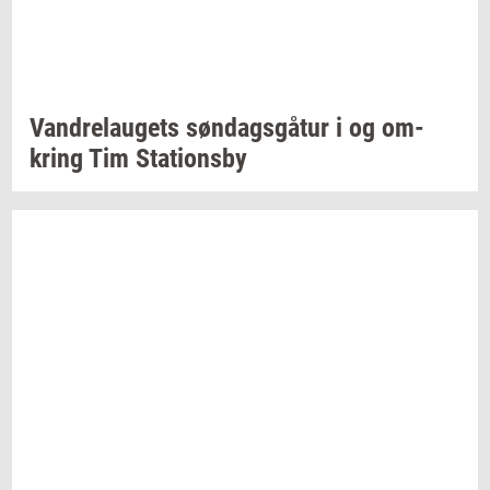
Van­d­re­lau­gets
søn­dags­gå­tur
i og
om­
kring
Tim
Sta­tions­by