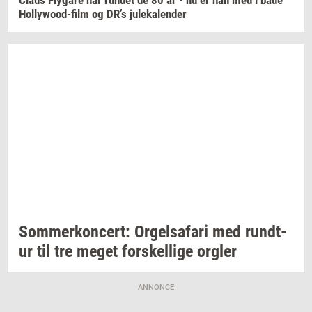
Hollywood-​film
og DR’s
ju­le­ka­len­der
Som­mer­kon­cert: Or­gel­s­a­fa­ri
med
rund­t­
ur
til tre meget
for­skel­li­ge
org­ler
ANNONCE