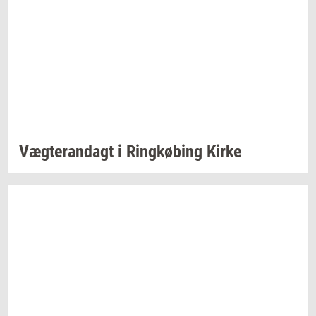
Væg­te­ran­dagt
i
Ring­kø­bing
Kirke