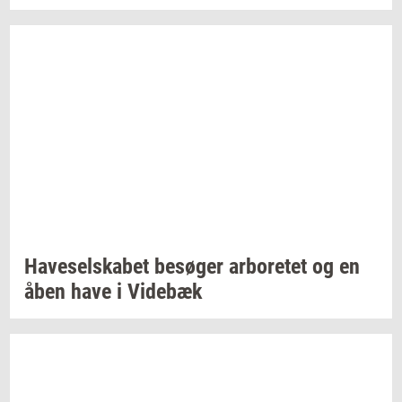
Ha­ve­sel­ska­bet
be­sø­ger
ar­bo­re­tet
og en
åben have i
Vi­de­bæk