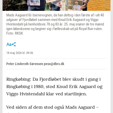
Mads Aagaard lå i barnevognen, da han deltog i den første af i alt 40
udgaver af Fjordløbet sammen med Knud Erik Aagaard og Viggo
Hvistendahl på henholdsvis 78 og 83 år. 25. maj snører de tre mænd
igen løbeskoene og begiver sig i fællesskab ud på Royal Run-ruten.
Foto: RKSK
18 maj 2026 kl. 09:36
Peter Linderoth Sørensen peso@dbrs.dk
Ringkøbing: Da Fjordløbet blev skudt i gang i
Ringkøbing i 1980, stod Knud Erik Aagaard og
Viggo Hvistendahl klar ved startlinjen.
Ved siden af dem stod også Mads Aagaard –