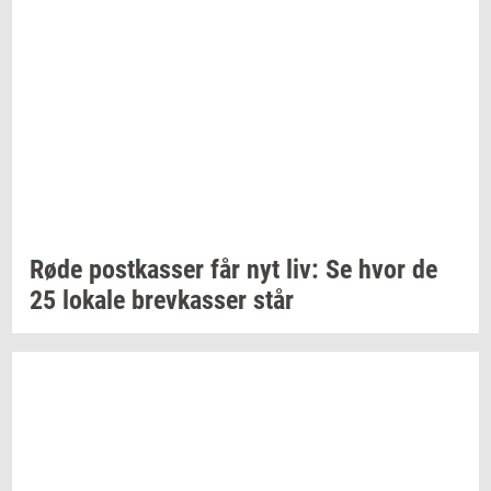
Røde
po­st­kas­ser
får nyt liv: Se hvor de
25
lo­ka­le
brev­kas­ser
står