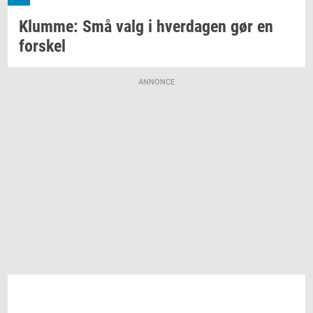
Klum­me:
Små valg i
hver­da­gen
gør en
for­skel
ANNONCE