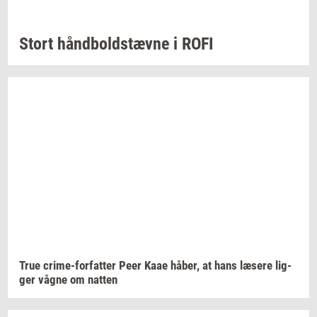
Stort
hånd­bold­stæv­ne
i ROFI
True
crime-​forfatter
Peer Kaae
håber,
at hans
læ­se­re
lig­
ger
vågne om
nat­ten