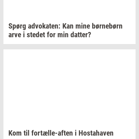
Spørg
ad­vo­ka­ten:
Kan mine
bør­ne­børn
arve i
ste­det
for min
dat­ter?
Kom til
fortælle-​aften
i
Hosta­ha­ven