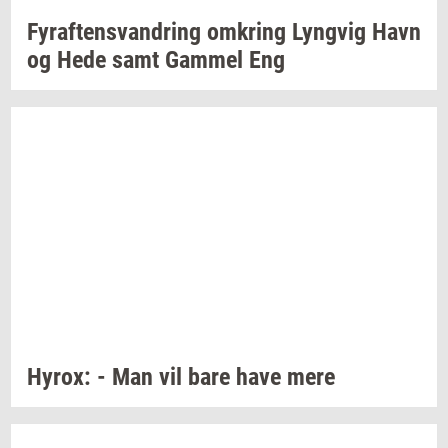
Fyraf­tensvan­dring
om­kring
Lyng­vig
Havn
og Hede samt
Gam­mel
Eng
Hyrox:
- Man vil bare have mere