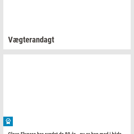
Væg­te­ran­dagt
Claus
Fly­ga­re
har
run­det
de 80 år - nu er han med i både