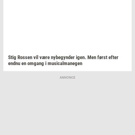
Stig
Ros­sen
vil være
ny­be­gyn­der
igen. Men først efter
endnu en
om­gang
i
mu­si­cal­ma­ne­gen
ANNONCE