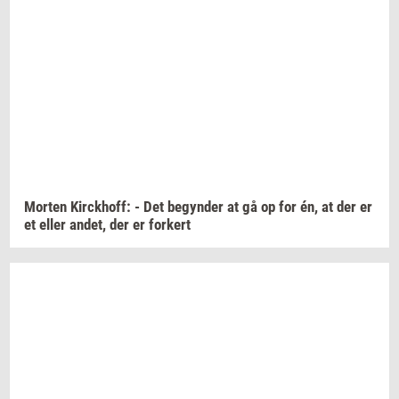
Mor­ten
Kirck­hoff:
- Det
be­gyn­der
at gå op for én, at der er
et eller
andet,
der er
for­kert