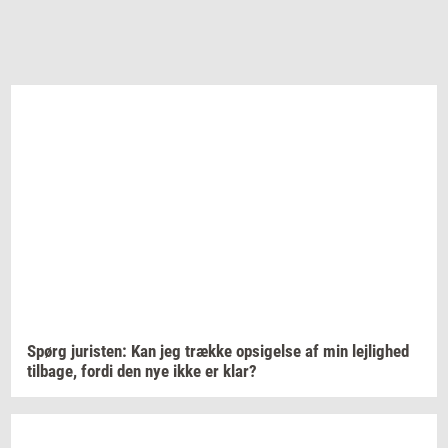
Spørg
juri­sten:
Kan jeg
træk­ke
op­si­gel­se
af min
lej­lig­hed
til­ba­ge,
fordi den nye ikke er klar?