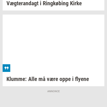
Væg­te­ran­dagt
i
Ring­kø­bing
Kirke
Klum­me:
Alle må være oppe i
fly­e­ne
ANNONCE