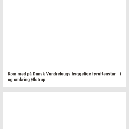
Kom med på Dansk
Van­d­re­laugs
hyg­ge­li­ge
fyraf­tens­tur
- i
og
om­kring
Øl­strup