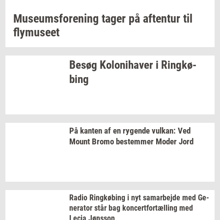
Mu­se­ums­for­e­ning
tager på
af­ten­tur
til
fly­mu­se­et
Besøg
Ko­lo­ni­ha­ver
i
Ring­kø­
bing
På
kan­ten
af en
ry­gen­de
vulkan:
Ved
Mount Bromo
be­stem­mer
Moder Jord
Radio
Ring­kø­bing
i nyt
sam­ar­bej­de
med
Ge­
ne­ra­tor
står bag
kon­cert­for­tæl­ling
med
Lecia
Jøns­son