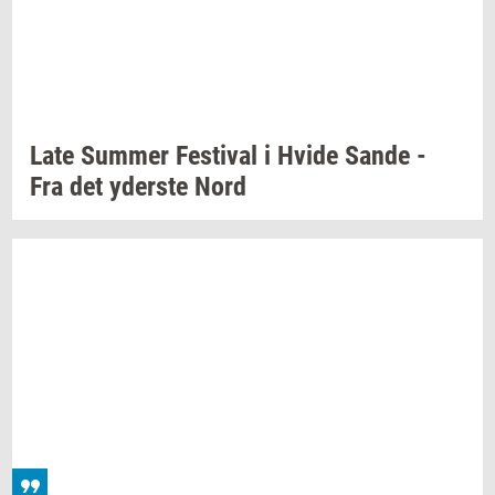
Late
Sum­mer
Festi­val
i Hvide Sande -
Fra det
yder­ste
Nord