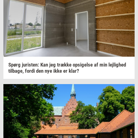
Spørg
juri­sten:
Kan jeg
træk­ke
op­si­gel­se
af min
lej­lig­hed
til­ba­ge,
fordi den nye ikke er klar?