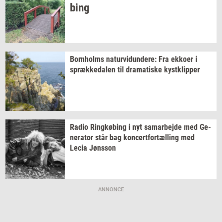
bing
Born­holms
na­tur­vi­dun­de­re:
Fra
ek­ko­er
i
spræk­ke­da­len
til
dra­ma­ti­ske
kyst­klip­per
Radio
Ring­kø­bing
i nyt
sam­ar­bej­de
med
Ge­
ne­ra­tor
står bag
kon­cert­for­tæl­ling
med
Lecia
Jøns­son
ANNONCE