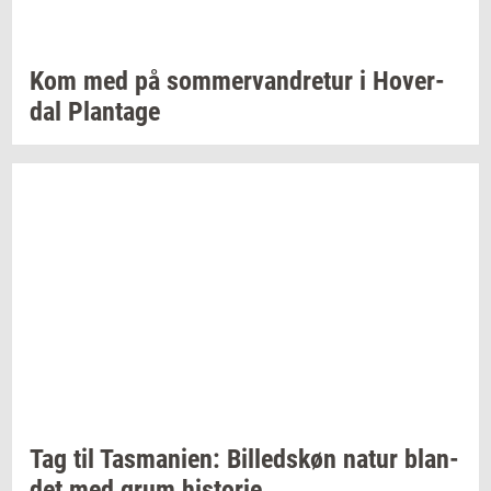
Kom med på
som­mer­van­dre­tur
i
Ho­ver­
dal
Plan­ta­ge
Tag til
Tas­ma­ni­en:
Bil­leds­køn
natur
blan­
det
med grum
hi­sto­rie