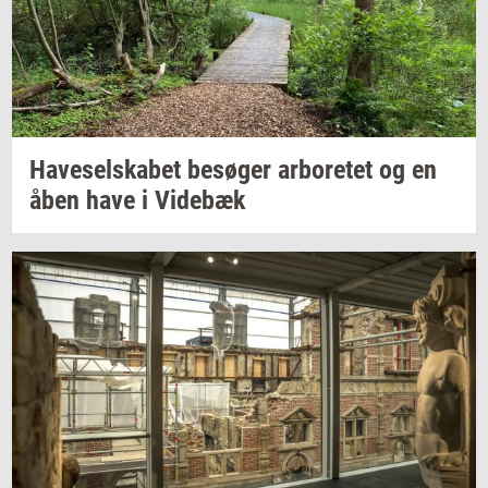
Ha­ve­sel­ska­bet
be­sø­ger
ar­bo­re­tet
og en
åben have i
Vi­de­bæk