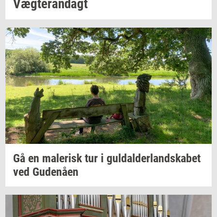
Væg­te­ran­dagt
Gå en
ma­le­risk
tur i
gul­dal­der­land­ska­bet
ved
Gu­denå­en