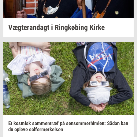
Væg­te­ran­dagt
i
Ring­kø­bing
Kirke
Et
kos­misk
sam­men­træf
på
sen­som­mer­him­len:
Sådan kan
du
op­le­ve
sol­for­mør­kel­sen