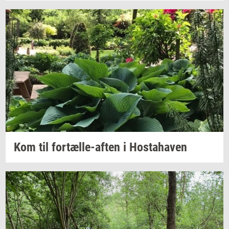
Kom til
fortælle-​aften
i
Hosta­ha­ven