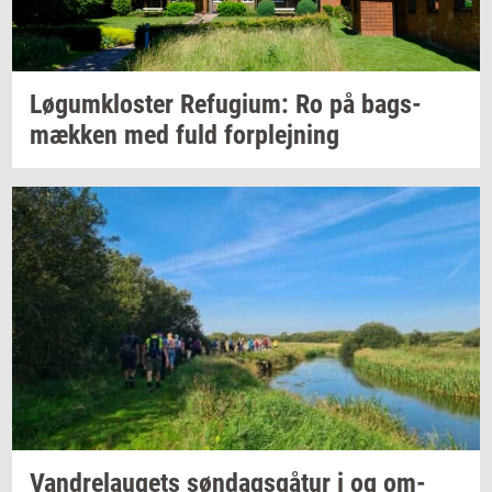
Løgum­klo­ster
Re­fu­gi­um:
Ro på
bags­
mæk­ken
med fuld
for­plej­ning
Van­d­re­lau­gets
søn­dags­gå­tur
i og
om­