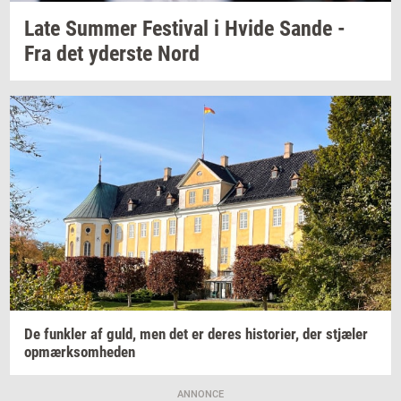
Late
Sum­mer
Festi­val
i Hvide Sande -
Fra det
yder­ste
Nord
De
funk­ler
af guld, men det er deres
hi­sto­ri­er,
der
stjæ­ler
op­mærk­som­he­den
ANNONCE