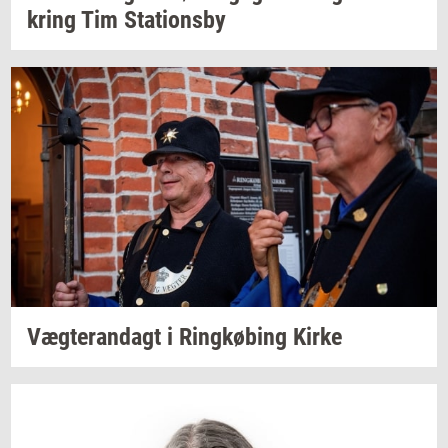
kring
Tim
Sta­tions­by
Væg­te­ran­dagt
i
Ring­kø­bing
Kirke