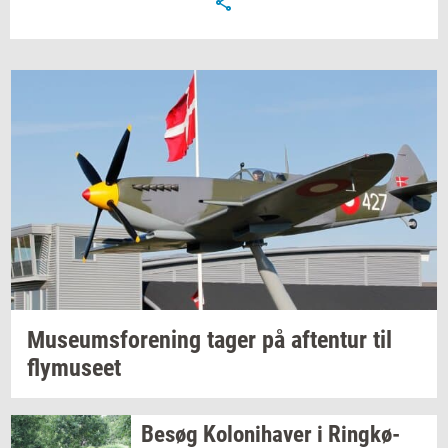
Mu­se­ums­for­e­ning
tager på
af­ten­tur
til
fly­mu­se­et
Besøg
Ko­lo­ni­ha­ver
i
Ring­kø­