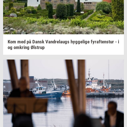
Kom med på Dansk
Van­d­re­laugs
hyg­ge­li­ge
fyraf­tens­tur
- i
og
om­kring
Øl­strup