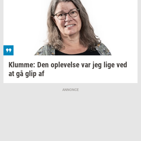
Klum­me:
Den
op­le­vel­se
var jeg lige ved
at gå glip af
ANNONCE