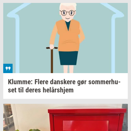
Klum­me: Flere
dan­ske­re
gør
som­mer­hu­
set
til deres
helårs­hjem