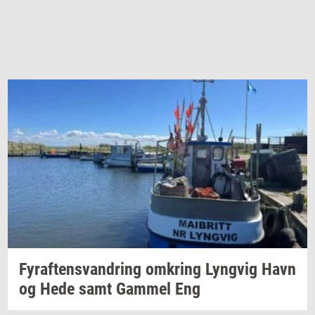
Fyraf­tensvan­dring
om­kring
Lyng­vig
Havn
og Hede samt
Gam­mel
Eng