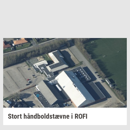
Stort
hånd­bold­stæv­ne
i ROFI