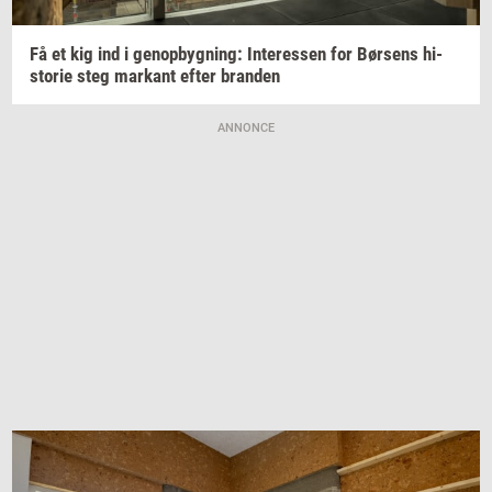
Få et kig ind i
genop­byg­ning:
In­ter­es­sen
for
Bør­sens
hi­
sto­rie
steg
mar­kant
efter
bran­den
ANNONCE