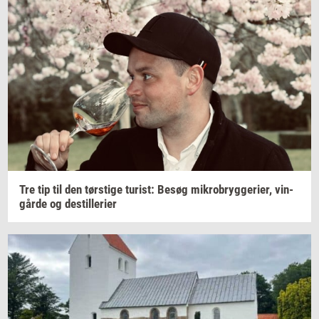
Tre tip til den
tørsti­ge
turist:
Besøg
mi­kro­bryg­ge­ri­er,
vin­
går­de
og
destil­le­ri­er