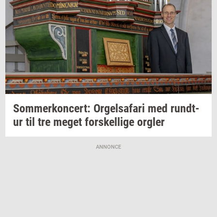
Som­mer­kon­cert: Or­gel­s­a­fa­ri
med
rund­t­
ur
til tre meget
for­skel­li­ge
org­ler
ANNONCE