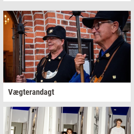
Væg­te­ran­dagt