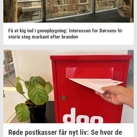
Få et kig ind i
genop­byg­ning:
In­ter­es­sen
for
Bør­sens
hi­
sto­rie
steg
mar­kant
efter
bran­den
Røde
po­st­kas­ser
får nyt liv: Se hvor de