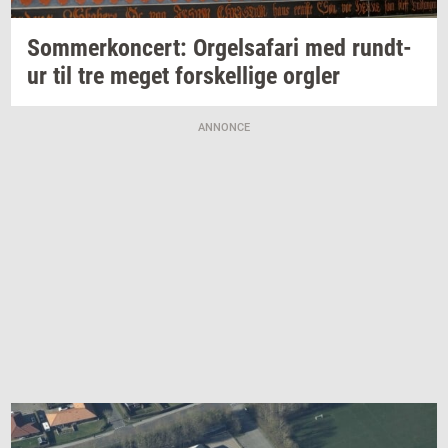
Som­mer­kon­cert: Or­gel­s­a­fa­ri
med
rund­t­
ur
til tre meget
for­skel­li­ge
org­ler
ANNONCE