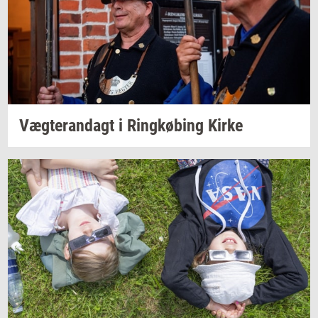
Væg­te­ran­dagt
i
Ring­kø­bing
Kirke