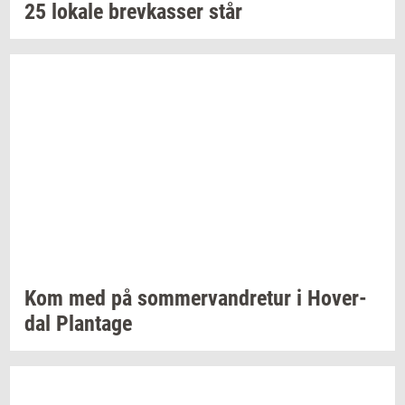
25
lo­ka­le
brev­kas­ser
står
Kom med på
som­mer­van­dre­tur
i
Ho­ver­
dal
Plan­ta­ge