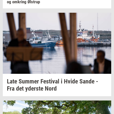
og
om­kring
Øl­strup
Late
Sum­mer
Festi­val
i Hvide Sande -
Fra det
yder­ste
Nord