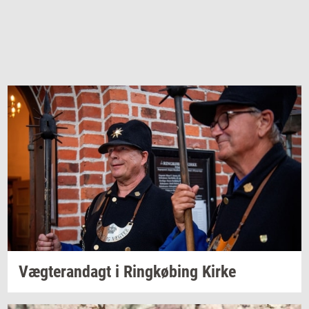
Væg­te­ran­dagt
i
Ring­kø­bing
Kirke