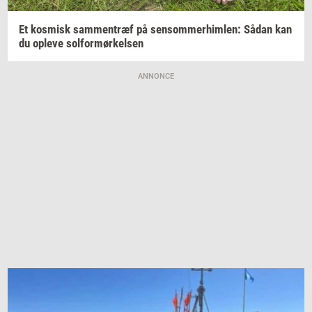
Et
kos­misk
sam­men­træf
på
sen­som­mer­him­len:
Sådan kan
du
op­le­ve
sol­for­mør­kel­sen
ANNONCE