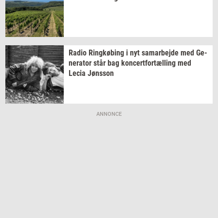
Radio
Ring­kø­bing
i nyt
sam­ar­bej­de
med
Ge­
ne­ra­tor
står bag
kon­cert­for­tæl­ling
med
Lecia
Jøns­son
ANNONCE