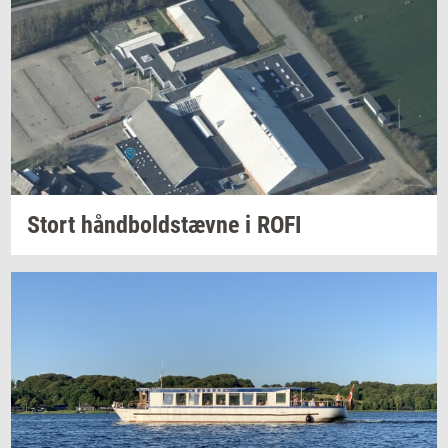
Stort
hånd­bold­stæv­ne
i ROFI