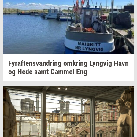
Fyraf­tensvan­dring
om­kring
Lyng­vig
Havn
og Hede samt
Gam­mel
Eng