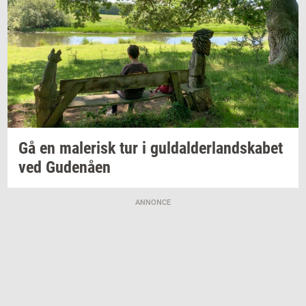
Gå en
ma­le­risk
tur i
gul­dal­der­land­ska­bet
ved
Gu­denå­en
ANNONCE