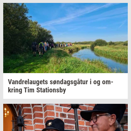
Van­d­re­lau­gets
søn­dags­gå­tur
i og
om­
kring
Tim
Sta­tions­by