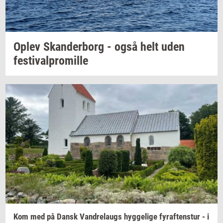
Oplev
Skan­der­borg
- også helt uden
festi­val­pro­mil­le
Kom med på Dansk
Van­d­re­laugs
hyg­ge­li­ge
fyraf­tens­tur
- i