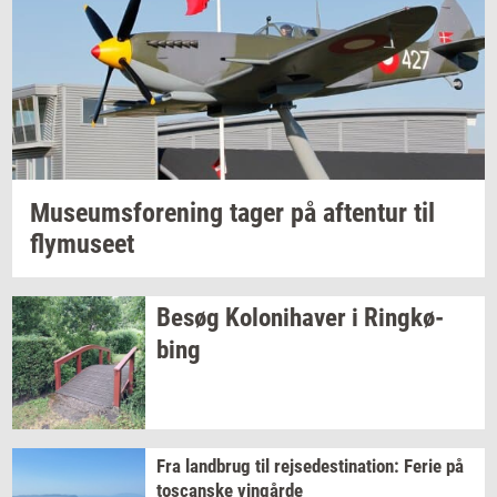
Mu­se­ums­for­e­ning
tager på
af­ten­tur
til
fly­mu­se­et
Besøg
Ko­lo­ni­ha­ver
i
Ring­kø­
bing
Fra
land­brug
til
rej­se­desti­na­tion:
Ferie på
toscan­ske
vin­går­de