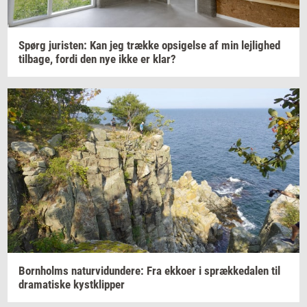
Spørg
juri­sten:
Kan jeg
træk­ke
op­si­gel­se
af min
lej­lig­hed
til­ba­ge,
fordi den nye ikke er klar?
Born­holms
na­tur­vi­dun­de­re:
Fra
ek­ko­er
i
spræk­ke­da­len
til
dra­ma­ti­ske
kyst­klip­per