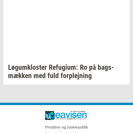
Løgum­klo­ster
Re­fu­gi­um:
Ro på
bags­
mæk­ken
med fuld
for­plej­ning
Privatlivs- og cookie-politik