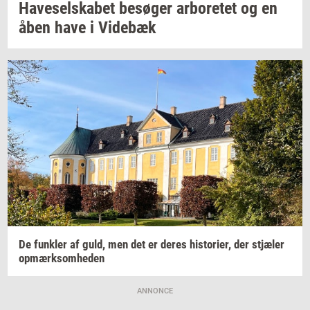
Ha­ve­sel­ska­bet
be­sø­ger
ar­bo­re­tet
og en
åben have i
Vi­de­bæk
De
funk­ler
af guld, men det er deres
hi­sto­ri­er,
der
stjæ­ler
op­mærk­som­he­den
ANNONCE