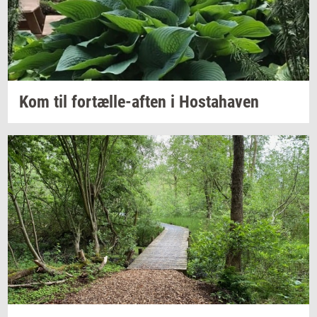
Kom til
fortælle-​aften
i
Hosta­ha­ven