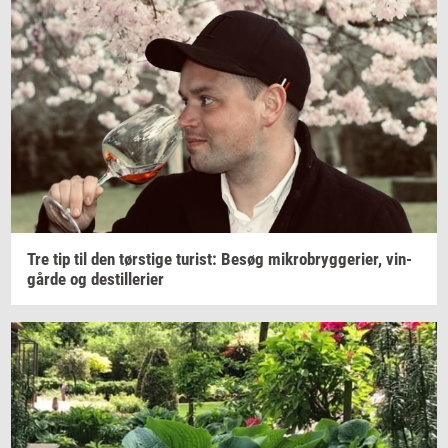
Tre tip til den
tørsti­ge
turist:
Besøg
mi­kro­bryg­ge­ri­er,
vin­
går­de
og
destil­le­ri­er