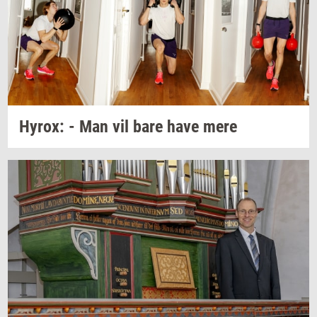
Hyrox:
- Man vil bare have mere