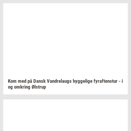
Kom med på Dansk
Van­d­re­laugs
hyg­ge­li­ge
fyraf­tens­tur
- i
og
om­kring
Øl­strup