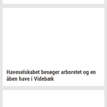
Ha­ve­sel­ska­bet
be­sø­ger
ar­bo­re­tet
og en
åben have i
Vi­de­bæk