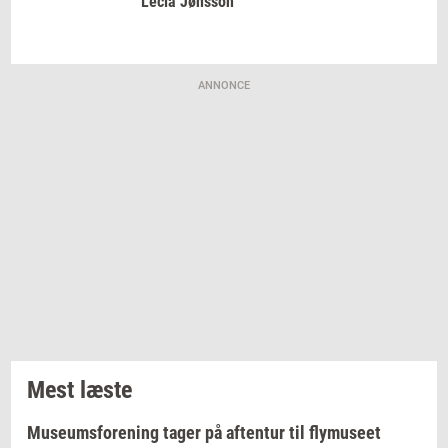
Lecia
Jøns­son
ANNONCE
Mest læste
Museumsforening tager på aftentur til flymuseet