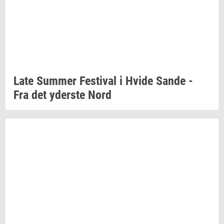
Late
Sum­mer
Festi­val
i Hvide Sande -
Fra det
yder­ste
Nord