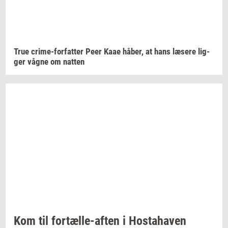
True
crime-​forfatter
Peer Kaae
håber,
at hans
læ­se­re
lig­
ger
vågne om
nat­ten
Kom til
fortælle-​aften
i
Hosta­ha­ven