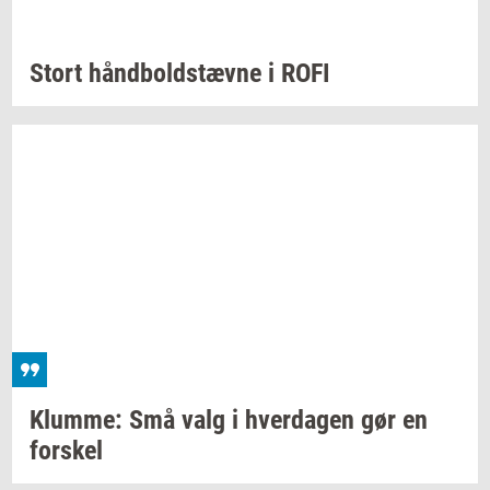
Stort
hånd­bold­stæv­ne
i ROFI
Klum­me:
Små valg i
hver­da­gen
gør en
for­skel