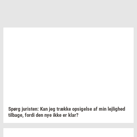
Spørg
juri­sten:
Kan jeg
træk­ke
op­si­gel­se
af min
lej­lig­hed
til­ba­ge,
fordi den nye ikke er klar?