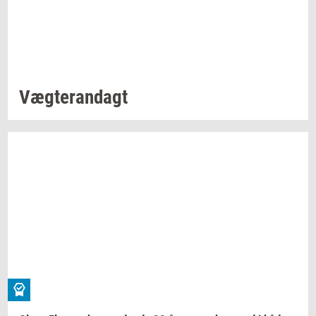
Væg­te­ran­dagt