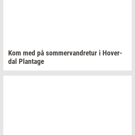
Kom med på
som­mer­van­dre­tur
i
Ho­ver­
dal
Plan­ta­ge