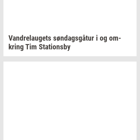
Van­d­re­lau­gets
søn­dags­gå­tur
i og
om­
kring
Tim
Sta­tions­by