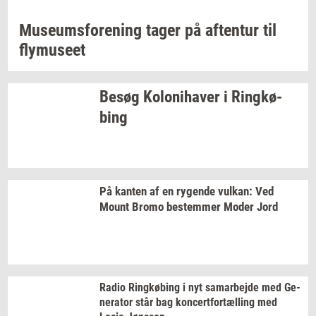
Mu­se­ums­for­e­ning
tager på
af­ten­tur
til
fly­mu­se­et
Besøg
Ko­lo­ni­ha­ver
i
Ring­kø­
bing
På
kan­ten
af en
ry­gen­de
vulkan:
Ved
Mount Bromo
be­stem­mer
Moder Jord
Radio
Ring­kø­bing
i nyt
sam­ar­bej­de
med
Ge­
ne­ra­tor
står bag
kon­cert­for­tæl­ling
med