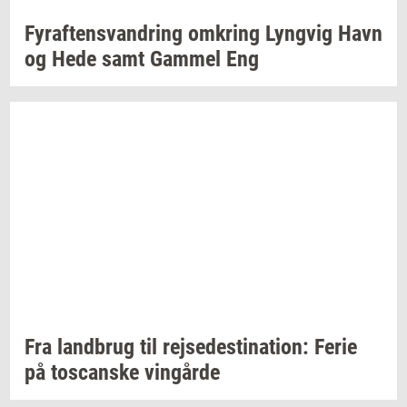
Fyraf­tensvan­dring
om­kring
Lyng­vig
Havn
og Hede samt
Gam­mel
Eng
Fra
land­brug
til
rej­se­desti­na­tion:
Ferie
på
toscan­ske
vin­går­de