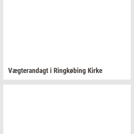
Væg­te­ran­dagt
i
Ring­kø­bing
Kirke