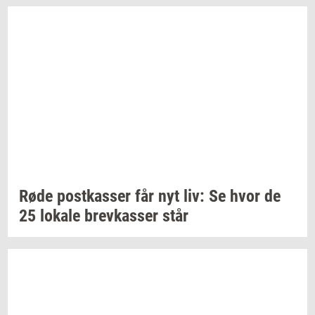
Røde
po­st­kas­ser
får nyt liv: Se hvor de
25
lo­ka­le
brev­kas­ser
står