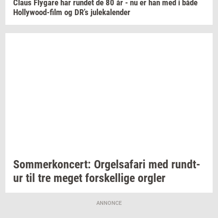
Claus
Fly­ga­re
har
run­det
de 80 år - nu er han med i både
Hollywood-​film
og DR’s
ju­le­ka­len­der
Som­mer­kon­cert: Or­gel­s­a­fa­ri
med
rund­t­
ur
til tre meget
for­skel­li­ge
org­ler
ANNONCE