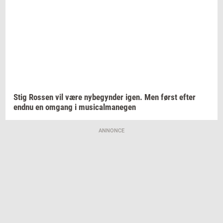
Stig
Ros­sen
vil være
ny­be­gyn­der
igen. Men først efter
endnu en
om­gang
i
mu­si­cal­ma­ne­gen
ANNONCE