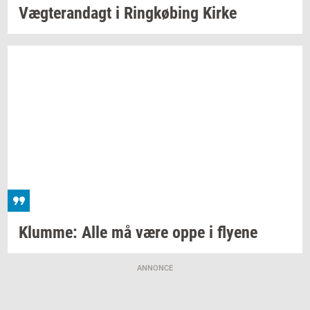
Væg­te­ran­dagt
i
Ring­kø­bing
Kirke
Klum­me:
Alle må være oppe i
fly­e­ne
ANNONCE