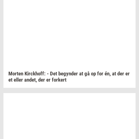
Mor­ten
Kirck­hoff:
- Det
be­gyn­der
at gå op for én, at der er
et eller
andet,
der er
for­kert