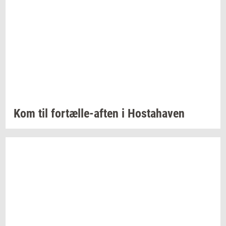
Kom til
fortælle-​aften
i
Hosta­ha­ven