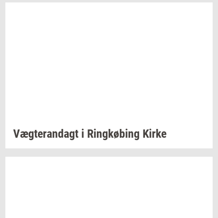
Væg­te­ran­dagt
i
Ring­kø­bing
Kirke