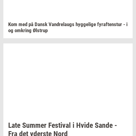
Kom med på Dansk
Van­d­re­laugs
hyg­ge­li­ge
fyraf­tens­tur
- i
og
om­kring
Øl­strup
Late
Sum­mer
Festi­val
i Hvide Sande -
Fra det
yder­ste
Nord