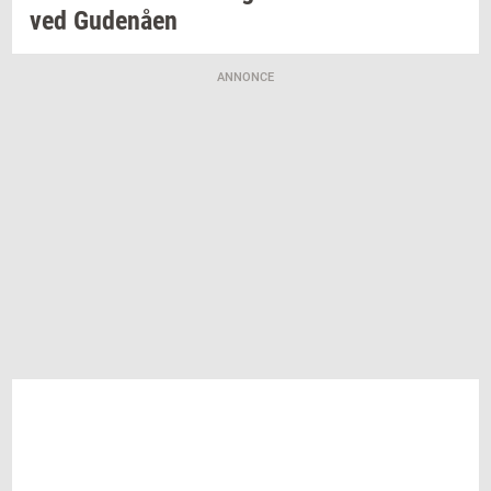
ved
Gu­denå­en
ANNONCE