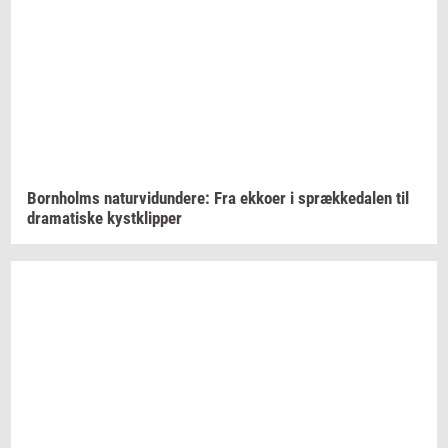
Born­holms
na­tur­vi­dun­de­re:
Fra
ek­ko­er
i
spræk­ke­da­len
til
dra­ma­ti­ske
kyst­klip­per