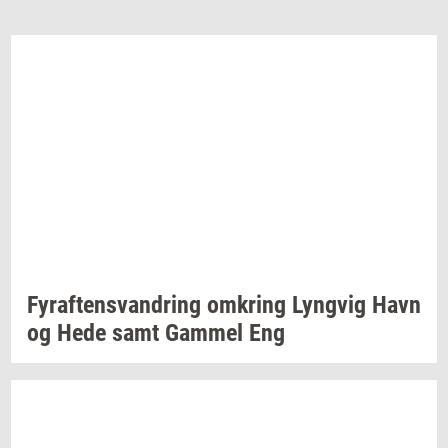
Fyraf­tensvan­dring
om­kring
Lyng­vig
Havn
og Hede samt
Gam­mel
Eng