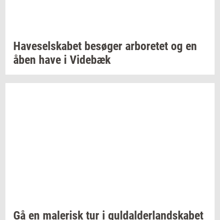
Ha­ve­sel­ska­bet
be­sø­ger
ar­bo­re­tet
og en
åben have i
Vi­de­bæk
Gå en
ma­le­risk
tur i
gul­dal­der­land­ska­bet