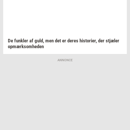
De
funk­ler
af guld, men det er deres
hi­sto­ri­er,
der
stjæ­ler
op­mærk­som­he­den
ANNONCE