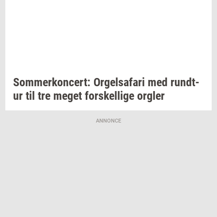
Som­mer­kon­cert: Or­gel­s­a­fa­ri
med
rund­t­
ur
til tre meget
for­skel­li­ge
org­ler
ANNONCE