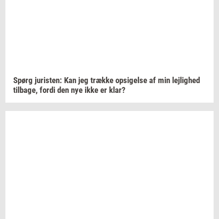
Spørg
juri­sten:
Kan jeg
træk­ke
op­si­gel­se
af min
lej­lig­hed
til­ba­ge,
fordi den nye ikke er klar?