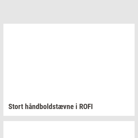
Stort
hånd­bold­stæv­ne
i ROFI