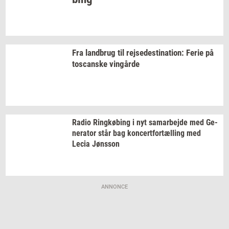
Fra
land­brug
til
rej­se­desti­na­tion:
Ferie på
toscan­ske
vin­går­de
Radio
Ring­kø­bing
i nyt
sam­ar­bej­de
med
Ge­
ne­ra­tor
står bag
kon­cert­for­tæl­ling
med
Lecia
Jøns­son
ANNONCE