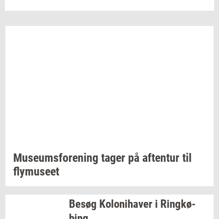
Mu­se­ums­for­e­ning
tager på
af­ten­tur
til
fly­mu­se­et
Besøg
Ko­lo­ni­ha­ver
i
Ring­kø­
bing