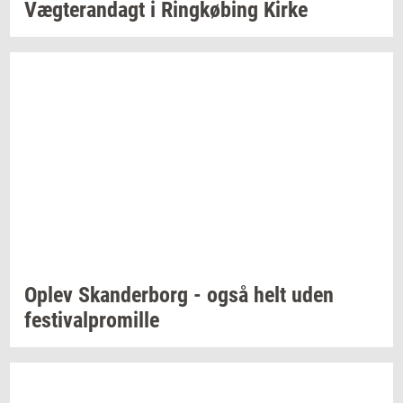
Væg­te­ran­dagt
i
Ring­kø­bing
Kirke
Oplev
Skan­der­borg
- også helt uden
festi­val­pro­mil­le