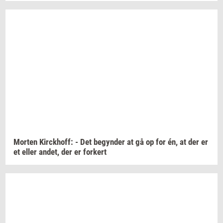
Mor­ten
Kirck­hoff:
- Det
be­gyn­der
at gå op for én, at der er
et eller
andet,
der er
for­kert