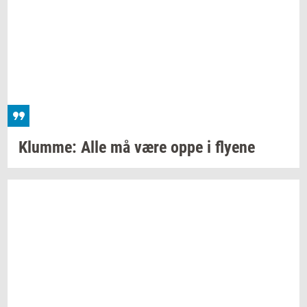
Klum­me:
Alle må være oppe i
fly­e­ne