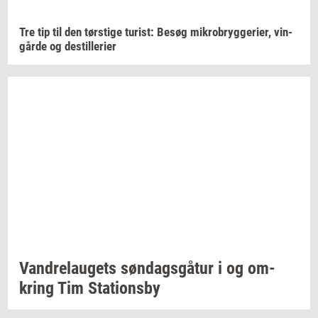
Tre tip til den
tørsti­ge
turist:
Besøg
mi­kro­bryg­ge­ri­er,
vin­
går­de
og
destil­le­ri­er
Van­d­re­lau­gets
søn­dags­gå­tur
i og
om­
kring
Tim
Sta­tions­by