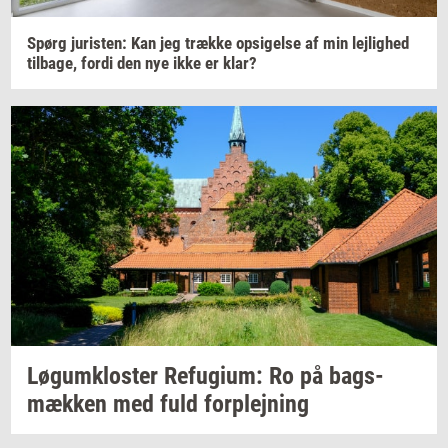
Spørg
juri­sten:
Kan jeg
træk­ke
op­si­gel­se
af min
lej­lig­hed
til­ba­ge,
fordi den nye ikke er klar?
Løgum­klo­ster
Re­fu­gi­um:
Ro på
bags­
mæk­ken
med fuld
for­plej­ning