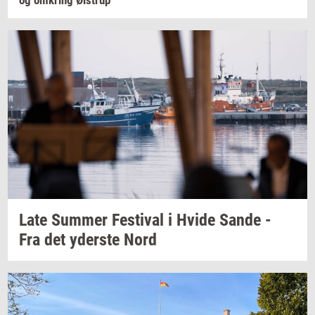
Late
Sum­mer
Festi­val
i Hvide Sande -
Fra det
yder­ste
Nord