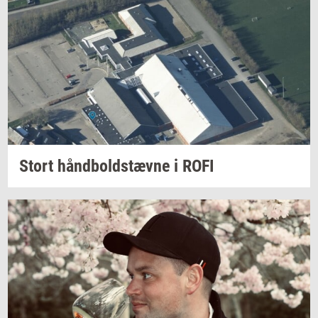
Stort
hånd­bold­stæv­ne
i ROFI