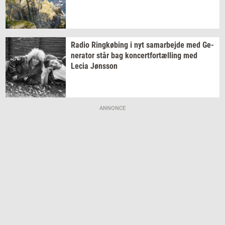
Radio
Ring­kø­bing
i nyt
sam­ar­bej­de
med
Ge­
ne­ra­tor
står bag
kon­cert­for­tæl­ling
med
Lecia
Jøns­son
ANNONCE