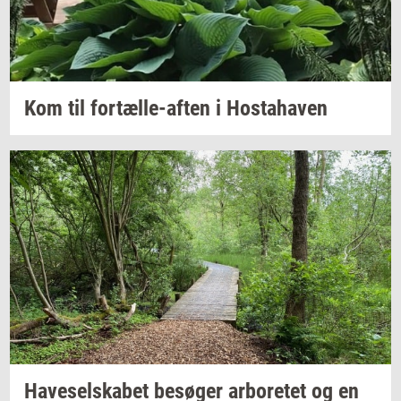
Kom til
fortælle-​aften
i
Hosta­ha­ven
Ha­ve­sel­ska­bet
be­sø­ger
ar­bo­re­tet
og en