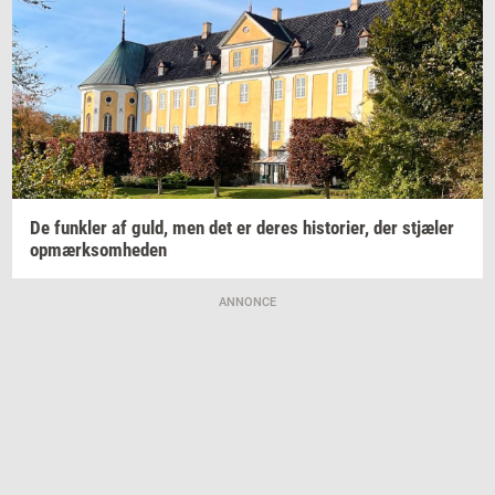
De
funk­ler
af guld, men det er deres
hi­sto­ri­er,
der
stjæ­ler
op­mærk­som­he­den
ANNONCE