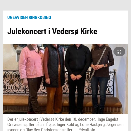
UGEAVISEN RINGKØBING
Julekoncert i Vedersø Kirke
Der er julekoncert i Vedersø Kirke den 10. december. Inge Engelst
Gravesen spiller på sin fløjte. Inger Kold og Lone Haubjerg Jørgensen
synger, og Olav Rex Christensen spiller til. Privatfoto