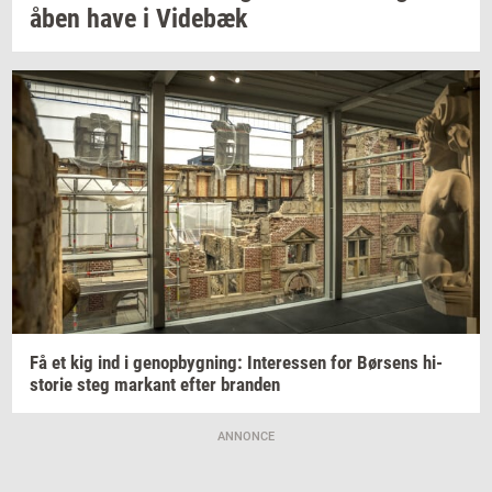
åben have i
Vi­de­bæk
Få et kig ind i
genop­byg­ning:
In­ter­es­sen
for
Bør­sens
hi­
sto­rie
steg
mar­kant
efter
bran­den
ANNONCE