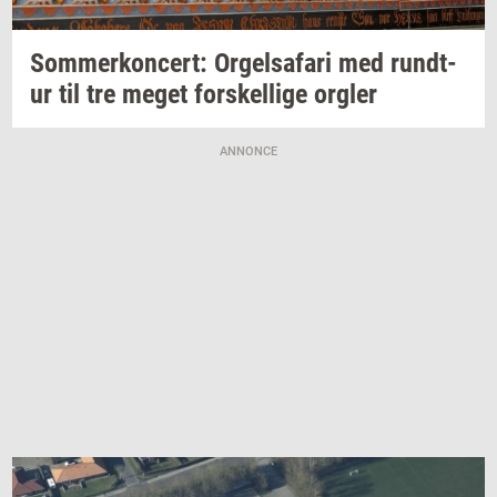
Som­mer­kon­cert: Or­gel­s­a­fa­ri
med
rund­t­
ur
til tre meget
for­skel­li­ge
org­ler
ANNONCE