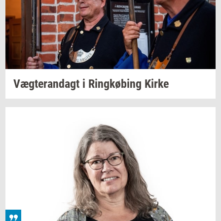
Væg­te­ran­dagt
i
Ring­kø­bing
Kirke