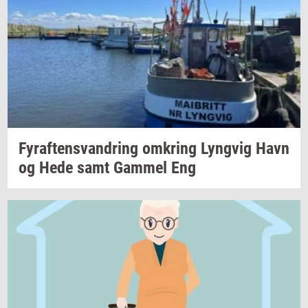
Fyraf­tensvan­dring
om­kring
Lyng­vig
Havn
og Hede samt
Gam­mel
Eng