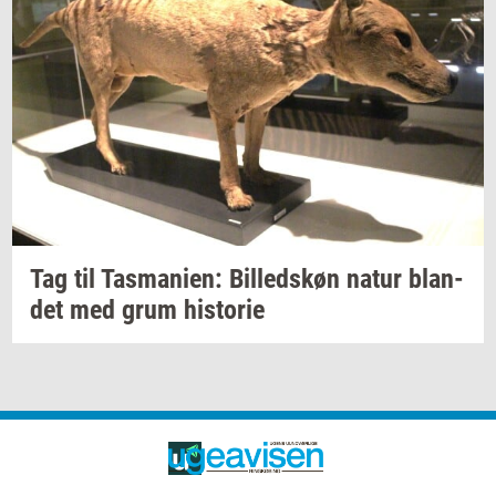
Tag til
Tas­ma­ni­en:
Bil­leds­køn
natur
blan­
det
med grum
hi­sto­rie