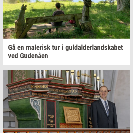
Gå en
ma­le­risk
tur i
gul­dal­der­land­ska­bet
ved
Gu­denå­en