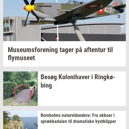
Mu­se­ums­for­e­ning
tager på
af­ten­tur
til
fly­mu­se­et
Besøg
Ko­lo­ni­ha­ver
i
Ring­kø­
bing
Born­holms
na­tur­vi­dun­de­re:
Fra
ek­ko­er
i
spræk­ke­da­len
til
dra­ma­ti­ske
kyst­klip­per