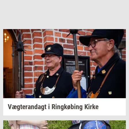
Væg­te­ran­dagt
i
Ring­kø­bing
Kirke