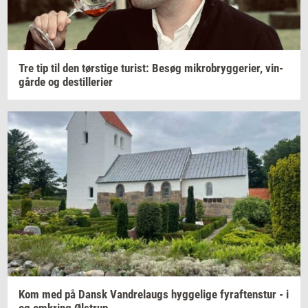
Tre tip til den
tørsti­ge
turist:
Besøg
mi­kro­bryg­ge­ri­er,
vin­
går­de
og
destil­le­ri­er
Kom med på Dansk
Van­d­re­laugs
hyg­ge­li­ge
fyraf­tens­tur
- i
og
om­kring
Øl­strup