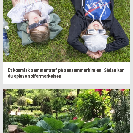
Et
kos­misk
sam­men­træf
på
sen­som­mer­him­len:
Sådan kan
du
op­le­ve
sol­for­mør­kel­sen