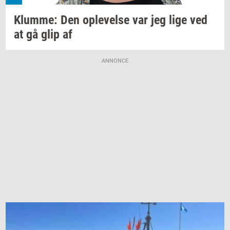
Klum­me:
Den
op­le­vel­se
var jeg lige ved
at gå glip af
ANNONCE