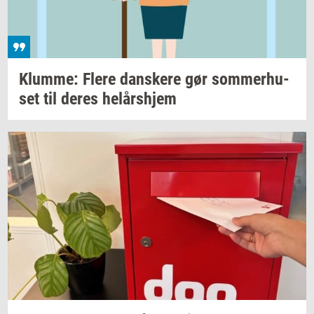
Klum­me: Flere
dan­ske­re
gør
som­mer­hu­
set
til deres
helårs­hjem