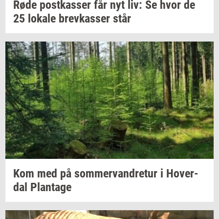
Røde
po­st­kas­ser
får nyt liv: Se hvor de
25
lo­ka­le
brev­kas­ser
står
Kom med på
som­mer­van­dre­tur
i
Ho­ver­
dal
Plan­ta­ge