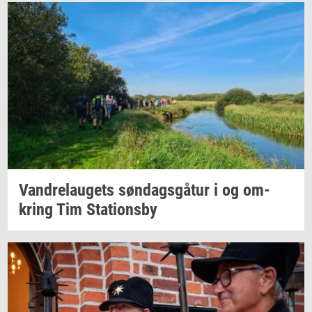
Van­d­re­lau­gets
søn­dags­gå­tur
i og
om­
kring
Tim
Sta­tions­by