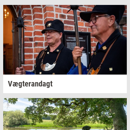
Væg­te­ran­dagt