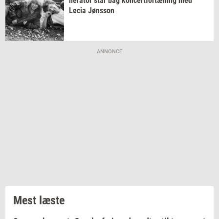
ne­ra­tor
står bag
kon­cert­for­tæl­ling
med
Lecia
Jøns­son
ANNONCE
Mest læste