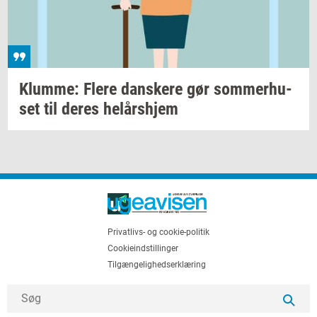
Klum­me: Flere
dan­ske­re
gør
som­mer­hu­
set
til deres
helårs­hjem
Privatlivs- og cookie-politik
Cookieindstillinger
Tilgængelighedserklæring