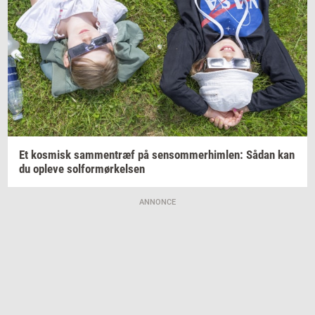
Et
kos­misk
sam­men­træf
på
sen­som­mer­him­len:
Sådan kan
du
op­le­ve
sol­for­mør­kel­sen
ANNONCE