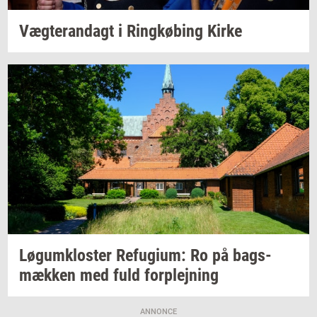
Væg­te­ran­dagt
i
Ring­kø­bing
Kirke
Løgum­klo­ster
Re­fu­gi­um:
Ro på
bags­
mæk­ken
med fuld
for­plej­ning
ANNONCE