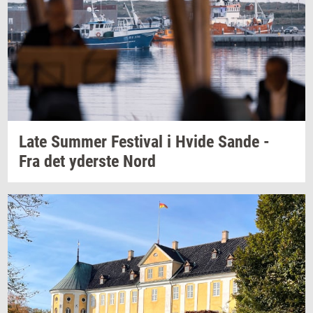
Late
Sum­mer
Festi­val
i Hvide Sande -
Fra det
yder­ste
Nord