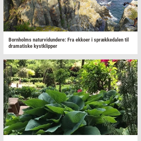
Born­holms
na­tur­vi­dun­de­re:
Fra
ek­ko­er
i
spræk­ke­da­len
til
dra­ma­ti­ske
kyst­klip­per