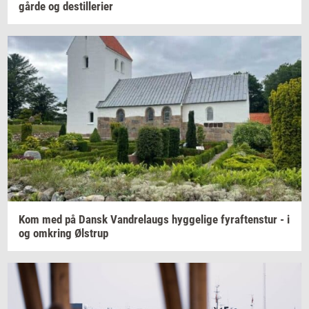
går­de
og
destil­le­ri­er
Kom med på Dansk
Van­d­re­laugs
hyg­ge­li­ge
fyraf­tens­tur
- i
og
om­kring
Øl­strup