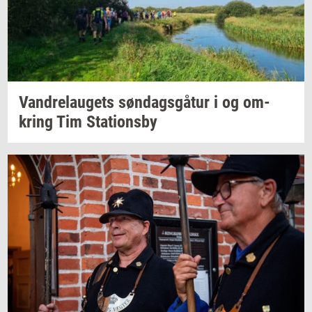
Van­d­re­lau­gets
søn­dags­gå­tur
i og
om­
kring
Tim
Sta­tions­by