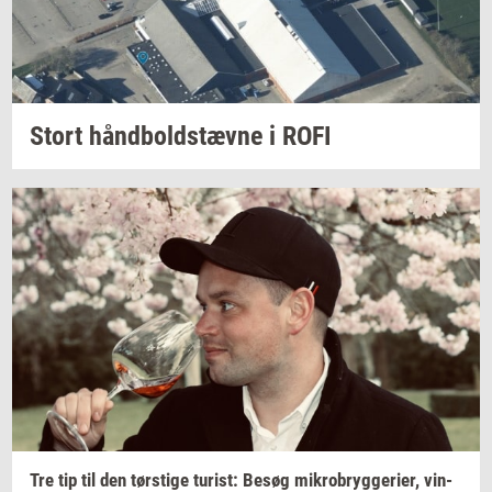
Stort
hånd­bold­stæv­ne
i ROFI
Tre tip til den
tørsti­ge
turist:
Besøg
mi­kro­bryg­ge­ri­er,
vin­