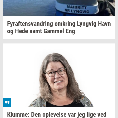
Fyraf­tensvan­dring
om­kring
Lyng­vig
Havn
og Hede samt
Gam­mel
Eng
Klum­me:
Den
op­le­vel­se
var jeg lige ved