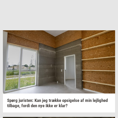
Spørg
juri­sten:
Kan jeg
træk­ke
op­si­gel­se
af min
lej­lig­hed
til­ba­ge,
fordi den nye ikke er klar?