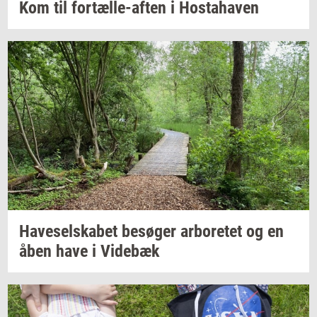
Kom til
fortælle-​aften
i
Hosta­ha­ven
Ha­ve­sel­ska­bet
be­sø­ger
ar­bo­re­tet
og en
åben have i
Vi­de­bæk