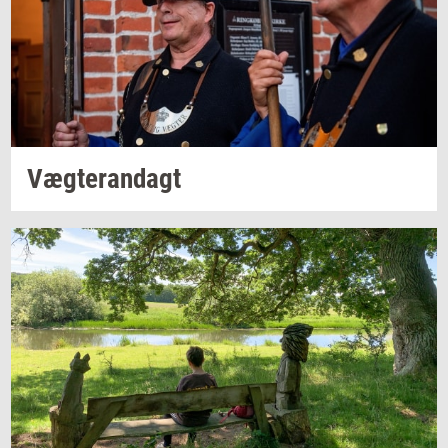
Væg­te­ran­dagt