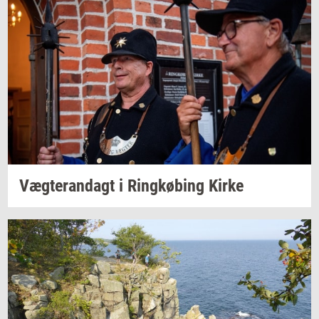
Væg­te­ran­dagt
i
Ring­kø­bing
Kirke