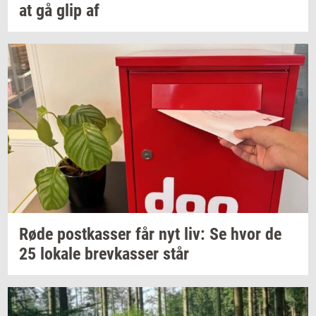
at gå glip af
Røde
po­st­kas­ser
får nyt liv: Se hvor de
25
lo­ka­le
brev­kas­ser
står