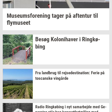
Mu­se­ums­for­e­ning
tager på
af­ten­tur
til
fly­mu­se­et
Besøg
Ko­lo­ni­ha­ver
i
Ring­kø­
bing
Fra
land­brug
til
rej­se­desti­na­tion:
Ferie på
toscan­ske
vin­går­de
Radio
Ring­kø­bing
i nyt
sam­ar­bej­de
med
Ge­