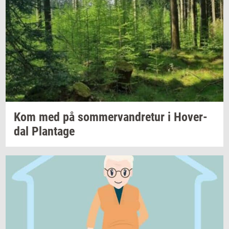
Kom med på
som­mer­van­dre­tur
i
Ho­ver­
dal
Plan­ta­ge