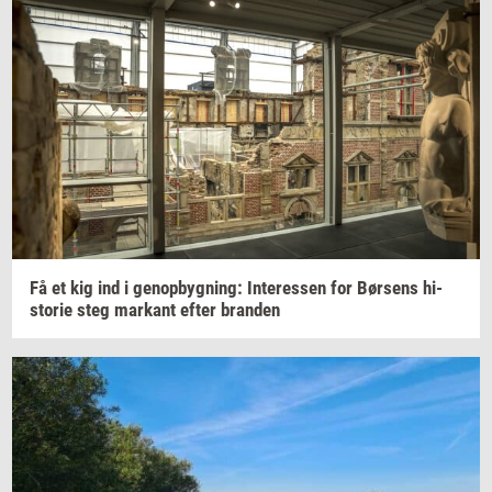
Få et kig ind i
genop­byg­ning:
In­ter­es­sen
for
Bør­sens
hi­
sto­rie
steg
mar­kant
efter
bran­den