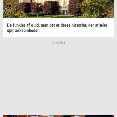
De
funk­ler
af guld, men det er deres
hi­sto­ri­er,
der
stjæ­ler
op­mærk­som­he­den
ANNONCE