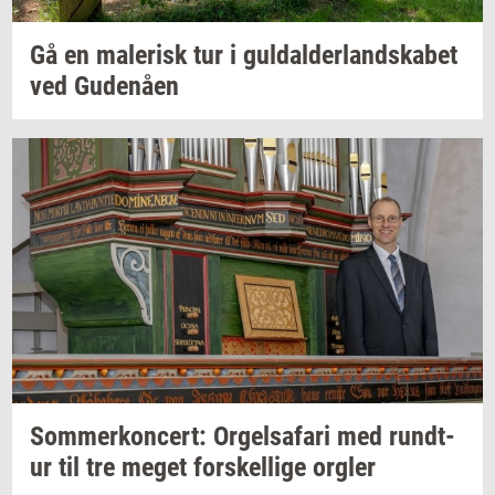
Gå en
ma­le­risk
tur i
gul­dal­der­land­ska­bet
ved
Gu­denå­en
Som­mer­kon­cert: Or­gel­s­a­fa­ri
med
rund­t­
ur
til tre meget
for­skel­li­ge
org­ler