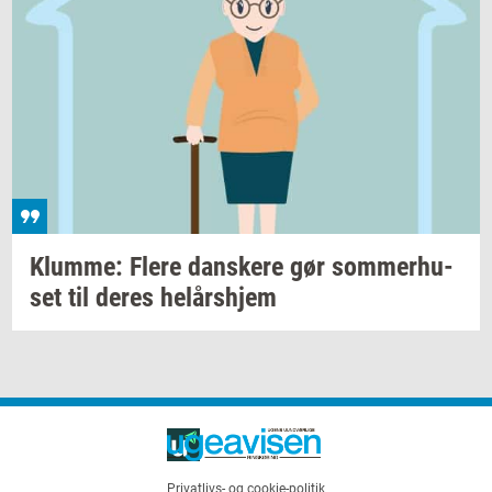
Klum­me: Flere
dan­ske­re
gør
som­mer­hu­
set
til deres
helårs­hjem
Privatlivs- og cookie-politik