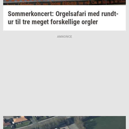
Som­mer­kon­cert: Or­gel­s­a­fa­ri
med
rund­t­
ur
til tre meget
for­skel­li­ge
org­ler
ANNONCE