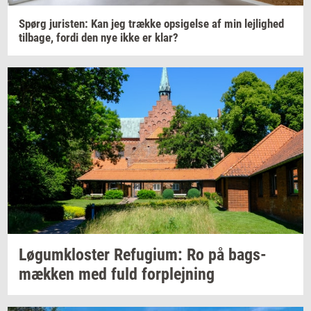
Spørg
juri­sten:
Kan jeg
træk­ke
op­si­gel­se
af min
lej­lig­hed
til­ba­ge,
fordi den nye ikke er klar?
Løgum­klo­ster
Re­fu­gi­um:
Ro på
bags­
mæk­ken
med fuld
for­plej­ning