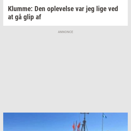
Klum­me:
Den
op­le­vel­se
var jeg lige ved
at gå glip af
ANNONCE