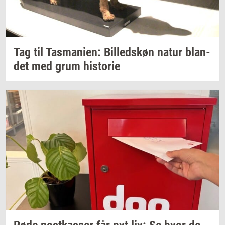
Tag til
Tas­ma­ni­en:
Bil­leds­køn
natur
blan­
det
med grum
hi­sto­rie