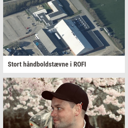
Stort
hånd­bold­stæv­ne
i ROFI