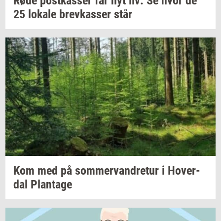
Røde
po­st­kas­ser
får nyt liv: Se hvor de
25
lo­ka­le
brev­kas­ser
står
Kom med på
som­mer­van­dre­tur
i
Ho­ver­
dal
Plan­ta­ge