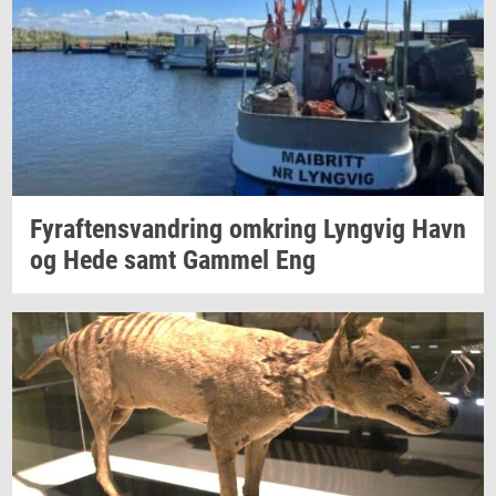
Fyraf­tensvan­dring
om­kring
Lyng­vig
Havn
og Hede samt
Gam­mel
Eng