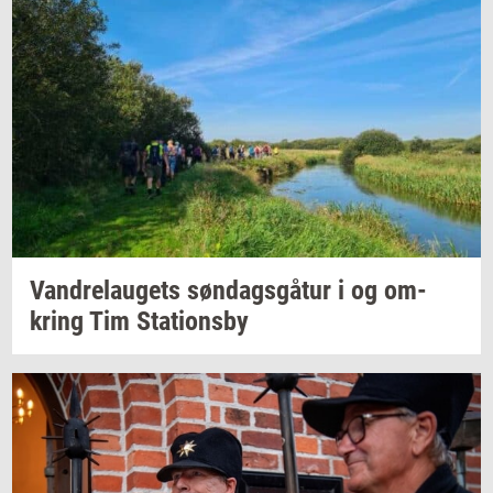
Van­d­re­lau­gets
søn­dags­gå­tur
i og
om­
kring
Tim
Sta­tions­by