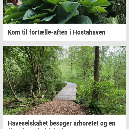
Kom til
fortælle-​aften
i
Hosta­ha­ven
Ha­ve­sel­ska­bet
be­sø­ger
ar­bo­re­tet
og en