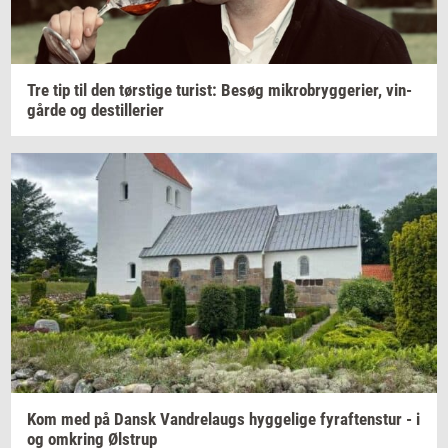
Tre tip til den
tørsti­ge
turist:
Besøg
mi­kro­bryg­ge­ri­er,
vin­
går­de
og
destil­le­ri­er
Kom med på Dansk
Van­d­re­laugs
hyg­ge­li­ge
fyraf­tens­tur
- i
og
om­kring
Øl­strup