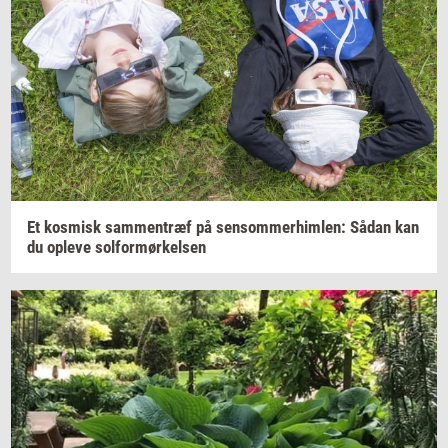
Et
kos­misk
sam­men­træf
på
sen­som­mer­him­len:
Sådan kan
du
op­le­ve
sol­for­mør­kel­sen