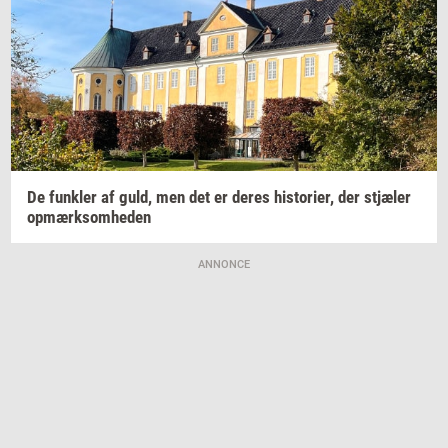
De
funk­ler
af guld, men det er deres
hi­sto­ri­er,
der
stjæ­ler
op­mærk­som­he­den
ANNONCE