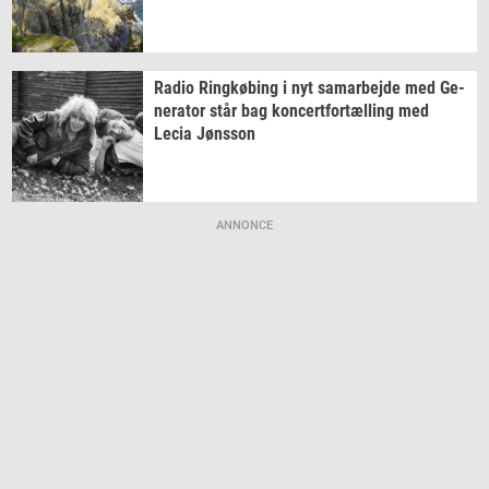
Radio
Ring­kø­bing
i nyt
sam­ar­bej­de
med
Ge­
ne­ra­tor
står bag
kon­cert­for­tæl­ling
med
Lecia
Jøns­son
ANNONCE