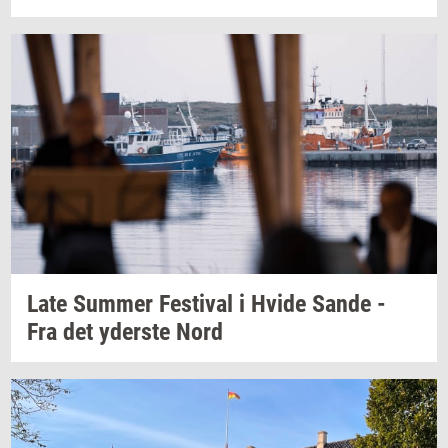
Late
Sum­mer
Festi­val
i Hvide Sande -
Fra det
yder­ste
Nord