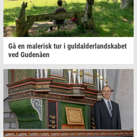
Gå en
ma­le­risk
tur i
gul­dal­der­land­ska­bet
ved
Gu­denå­en