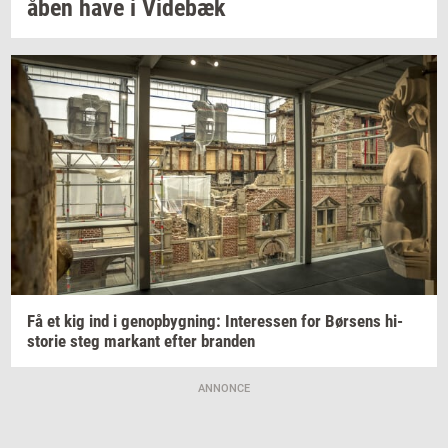
åben have i
Vi­de­bæk
Få et kig ind i
genop­byg­ning:
In­ter­es­sen
for
Bør­sens
hi­
sto­rie
steg
mar­kant
efter
bran­den
ANNONCE