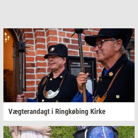
Væg­te­ran­dagt
i
Ring­kø­bing
Kirke