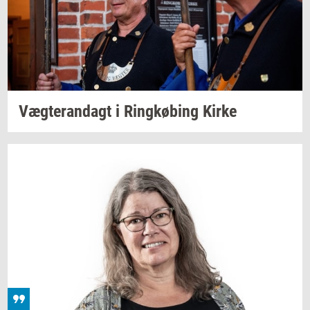
Væg­te­ran­dagt
i
Ring­kø­bing
Kirke