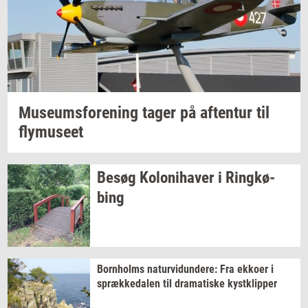
Mu­se­ums­for­e­ning
tager på
af­ten­tur
til
fly­mu­se­et
Besøg
Ko­lo­ni­ha­ver
i
Ring­kø­
bing
Born­holms
na­tur­vi­dun­de­re:
Fra
ek­ko­er
i
spræk­ke­da­len
til
dra­ma­ti­ske
kyst­klip­per