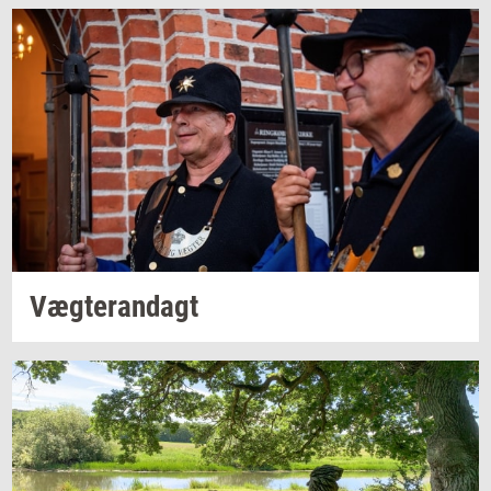
Væg­te­ran­dagt