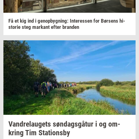
Få et kig ind i
genop­byg­ning:
In­ter­es­sen
for
Bør­sens
hi­
sto­rie
steg
mar­kant
efter
bran­den
Van­d­re­lau­gets
søn­dags­gå­tur
i og
om­
kring
Tim
Sta­tions­by