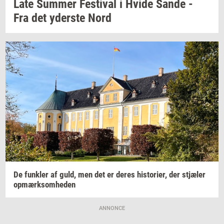
Late
Sum­mer
Festi­val
i Hvide Sande -
Fra det
yder­ste
Nord
De
funk­ler
af guld, men det er deres
hi­sto­ri­er,
der
stjæ­ler
op­mærk­som­he­den
ANNONCE