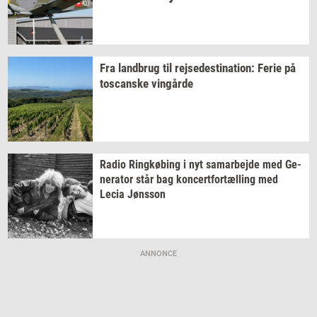
Fra
land­brug
til
rej­se­desti­na­tion:
Ferie på
toscan­ske
vin­går­de
Radio
Ring­kø­bing
i nyt
sam­ar­bej­de
med
Ge­
ne­ra­tor
står bag
kon­cert­for­tæl­ling
med
Lecia
Jøns­son
ANNONCE