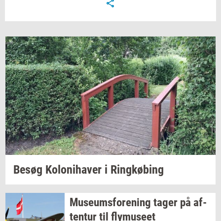
Besøg
Ko­lo­ni­ha­ver
i
Ring­kø­bing
Mu­se­ums­for­e­ning
tager på
af­
ten­tur
til
fly­mu­se­et