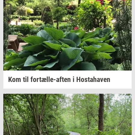
Kom til
fortælle-​aften
i
Hosta­ha­ven