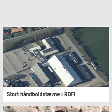
Stort
hånd­bold­stæv­ne
i ROFI