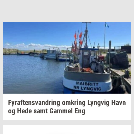
Fyraf­tensvan­dring
om­kring
Lyng­vig
Havn
og Hede samt
Gam­mel
Eng