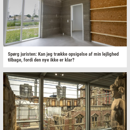
Spørg
juri­sten:
Kan jeg
træk­ke
op­si­gel­se
af min
lej­lig­hed
til­ba­ge,
fordi den nye ikke er klar?