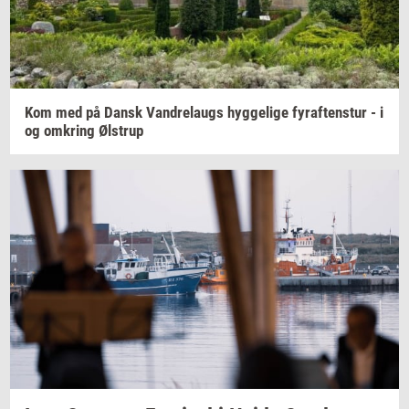
Kom med på Dansk
Van­d­re­laugs
hyg­ge­li­ge
fyraf­tens­tur
- i
og
om­kring
Øl­strup