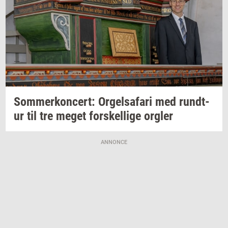
Som­mer­kon­cert: Or­gel­s­a­fa­ri
med
rund­t­
ur
til tre meget
for­skel­li­ge
org­ler
ANNONCE