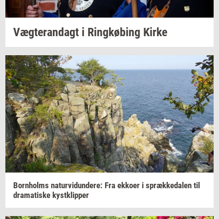
Væg­te­ran­dagt
i
Ring­kø­bing
Kirke
Born­holms
na­tur­vi­dun­de­re:
Fra
ek­ko­er
i
spræk­ke­da­len
til
dra­ma­ti­ske
kyst­klip­per