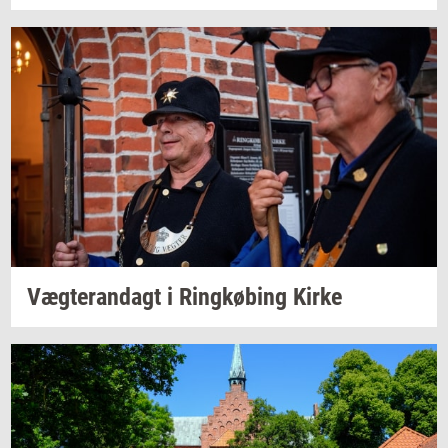
Væg­te­ran­dagt
i
Ring­kø­bing
Kirke