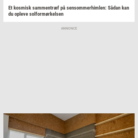
Et
kos­misk
sam­men­træf
på
sen­som­mer­him­len:
Sådan kan
du
op­le­ve
sol­for­mør­kel­sen
ANNONCE