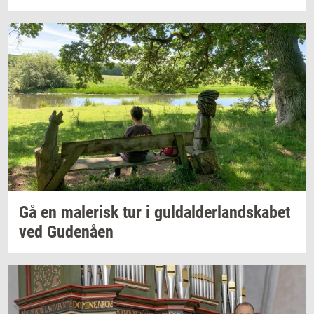
Gå en
ma­le­risk
tur i
gul­dal­der­land­ska­bet
ved
Gu­denå­en