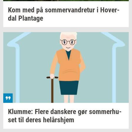
Kom med på
som­mer­van­dre­tur
i
Ho­ver­
dal
Plan­ta­ge
Klum­me: Flere
dan­ske­re
gør
som­mer­hu­
set
til deres
helårs­hjem