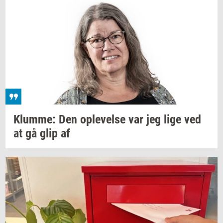
Klum­me:
Den
op­le­vel­se
var jeg lige ved
at gå glip af