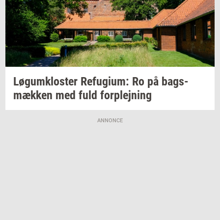
Løgum­klo­ster
Re­fu­gi­um:
Ro på
bags­
mæk­ken
med fuld
for­plej­ning
ANNONCE