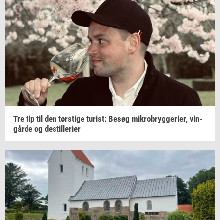
Tre tip til den
tørsti­ge
turist:
Besøg
mi­kro­bryg­ge­ri­er,
vin­
går­de
og
destil­le­ri­er