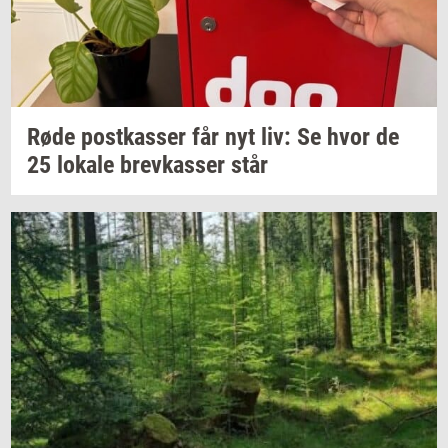
Røde
po­st­kas­ser
får nyt liv: Se hvor de
25
lo­ka­le
brev­kas­ser
står