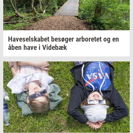
Ha­ve­sel­ska­bet
be­sø­ger
ar­bo­re­tet
og en
åben have i
Vi­de­bæk