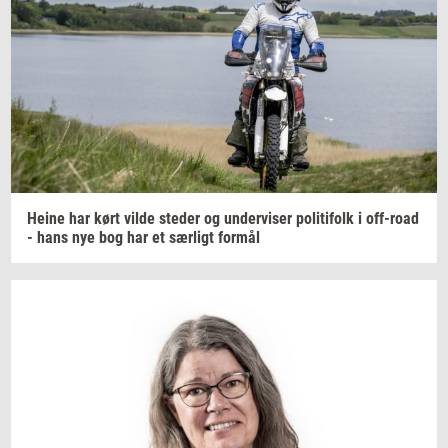
Heine har kørt vilde
ste­der
og
un­der­vi­ser
po­li­ti­folk
i
off-​road
- hans nye bog har et
sær­ligt
for­mål