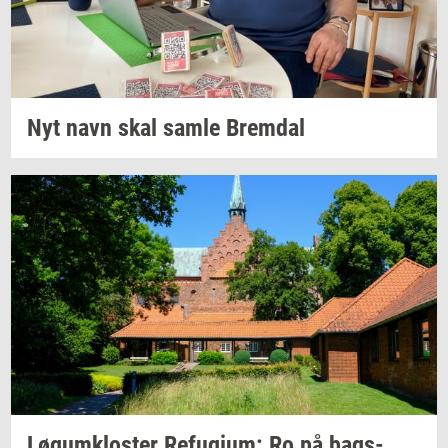
Nyt navn skal samle
Brem­dal
Løgum­klo­ster
Re­fu­gi­um:
Ro på
bags­