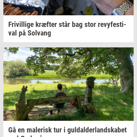
Fri­vil­li­ge
kræf­ter
står bag stor
revy­festi­
val
på
Solvang
Gå en
ma­le­risk
tur i
gul­dal­der­land­ska­bet