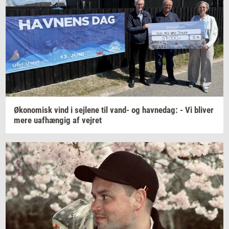
Øko­no­misk
vind i
sej­le­ne
til vand- og
hav­nedag:
- Vi
bli­ver
mere
uaf­hæn­gig
af
vej­ret