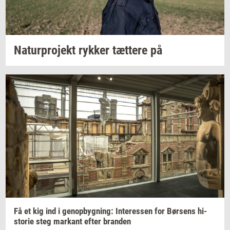
Na­tur­pro­jekt
ryk­ker
tæt­te­re
på
Få et kig ind i
genop­byg­ning:
In­ter­es­sen
for
Bør­sens
hi­
sto­rie
steg
mar­kant
efter
bran­den