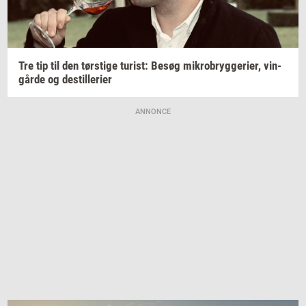
Tre tip til den
tørsti­ge
turist:
Besøg
mi­kro­bryg­ge­ri­er,
vin­
går­de
og
destil­le­ri­er
ANNONCE