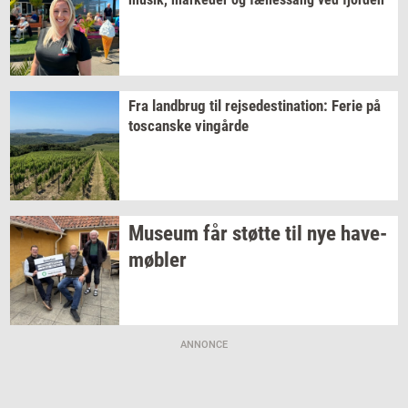
Fra
land­brug
til
rej­se­desti­na­tion:
Ferie på
toscan­ske
vin­går­de
Mu­se­um
får
støt­te
til nye
ha­ve­
møb­ler
ANNONCE