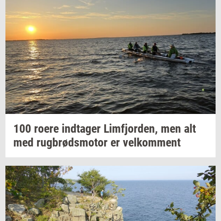
100 roere
ind­ta­ger
Lim­fjor­den,
men alt
med
rug­brøds­mo­tor
er
vel­kom­ment