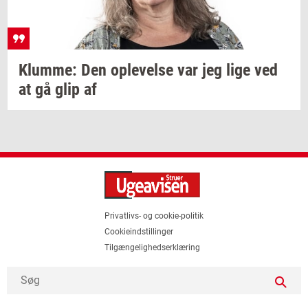
Klum­me:
Den
op­le­vel­se
var jeg lige ved
at gå glip af
Privatlivs- og cookie-politik
Cookieindstillinger
Tilgængelighedserklæring