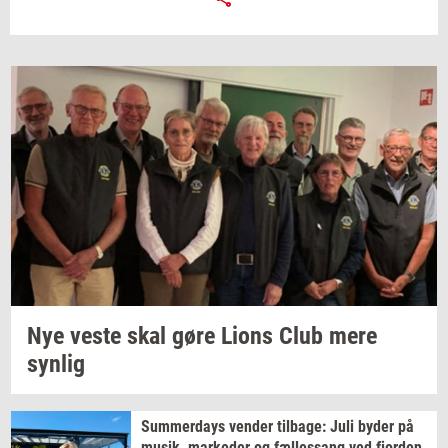
Nye veste skal gøre Lions Club mere
syn­lig
Sum­mer­days
ven­der
til­ba­ge:
Juli byder på
musik,
mar­ke­der
og
fæl­les­sang
ved
fjor­den