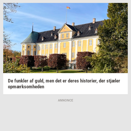
De
funk­ler
af guld, men det er deres
hi­sto­ri­er,
der
stjæ­ler
op­mærk­som­he­den
ANNONCE