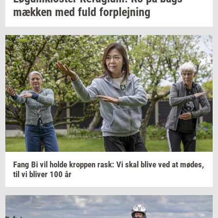
mæk­ken
med fuld
for­plej­ning
Fang Bi vil holde
krop­pen
rask: Vi skal blive ved at
mødes,
til vi
bli­ver
100 år