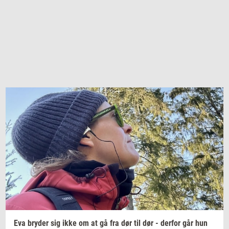
Eva
bry­der
sig ikke om at gå fra dør til dør -
der­for
går hun