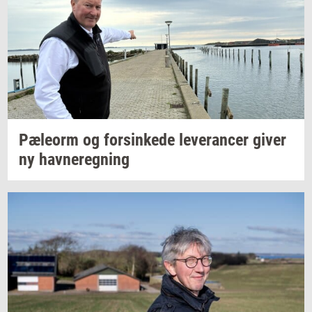
Pæle­orm
og
for­sin­ke­de
le­ve­ran­cer
giver
ny
hav­ne­reg­ning