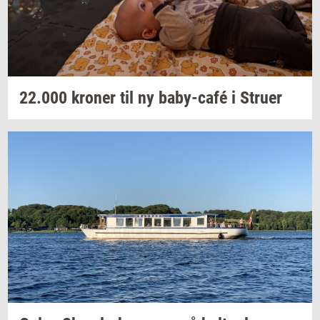
22.000
kro­ner
til ny
baby-​café
i
Stru­er