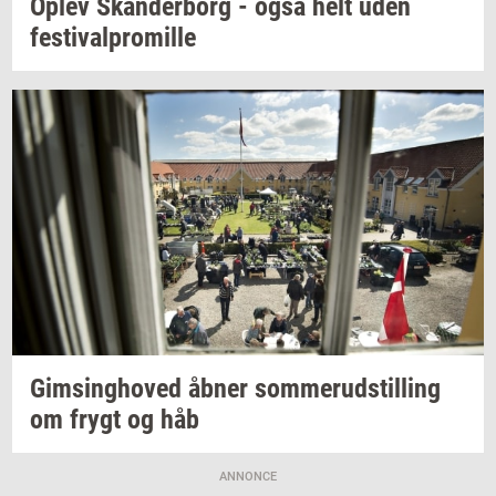
Oplev
Skan­der­borg
- også helt uden
festi­val­pro­mil­le
Gims­ing­ho­ved
åbner
som­mer­ud­stil­ling
om frygt og håb
ANNONCE