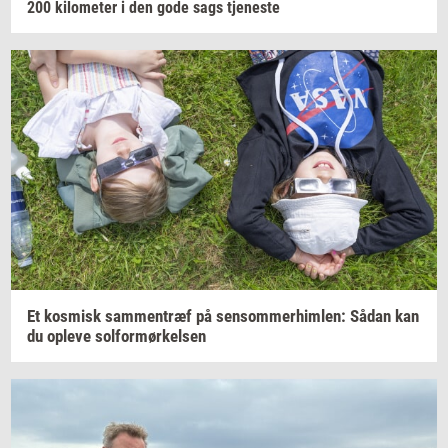
200
ki­lo­me­ter
i den gode sags
tje­ne­ste
Et
kos­misk
sam­men­træf
på
sen­som­mer­him­len:
Sådan kan
du
op­le­ve
sol­for­mør­kel­sen