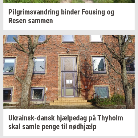
Pil­grims­van­dring
bin­der
Fou­sing
og
Resen
sam­men
Ukrainsk-​dansk
hjæl­pe­dag
på
Thyholm
skal samle penge til
nød­hjælp