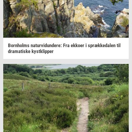
Born­holms
na­tur­vi­dun­de­re:
Fra
ek­ko­er
i
spræk­ke­da­len
til
dra­ma­ti­ske
kyst­klip­per