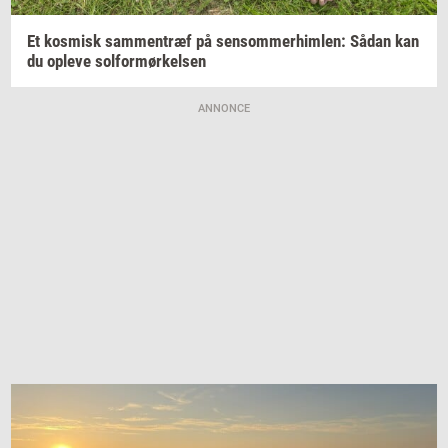
Et
kos­misk
sam­men­træf
på
sen­som­mer­him­len:
Sådan kan
du
op­le­ve
sol­for­mør­kel­sen
ANNONCE