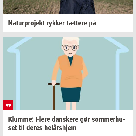
Na­tur­pro­jekt
ryk­ker
tæt­te­re
på
Klum­me: Flere
dan­ske­re
gør
som­mer­hu­
set
til deres
helårs­hjem