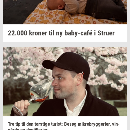
22.000
kro­ner
til ny
baby-​café
i
Stru­er
Tre tip til den
tørsti­ge
turist:
Besøg
mi­kro­bryg­ge­ri­er,
vin­
går­de
og
destil­le­ri­er