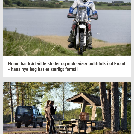
Heine har kørt vilde
ste­der
og
un­der­vi­ser
po­li­ti­folk
i
off-​road
- hans nye bog har et
sær­ligt
for­mål