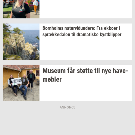
Born­holms
na­tur­vi­dun­de­re:
Fra
ek­ko­er
i
spræk­ke­da­len
til
dra­ma­ti­ske
kyst­klip­per
Mu­se­um
får
støt­te
til nye
ha­ve­
møb­ler
ANNONCE