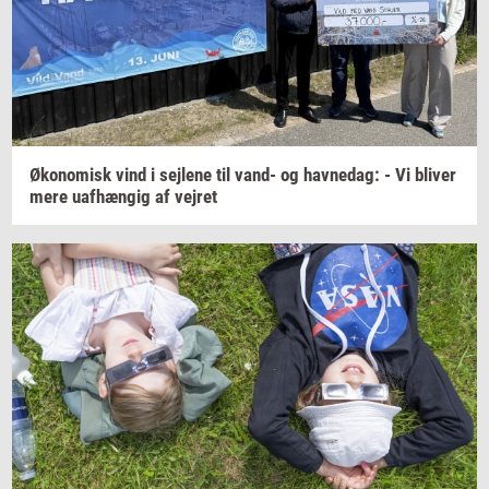
Øko­no­misk
vind i
sej­le­ne
til vand- og
hav­nedag:
- Vi
bli­ver
mere
uaf­hæn­gig
af
vej­ret