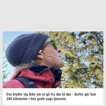
Eva
bry­der
sig ikke om at gå fra dør til dør -
der­for
går hun
200
ki­lo­me­ter
i den gode sags
tje­ne­ste