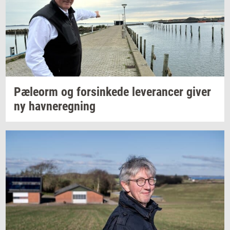
Pæle­orm
og
for­sin­ke­de
le­ve­ran­cer
giver
ny
hav­ne­reg­ning