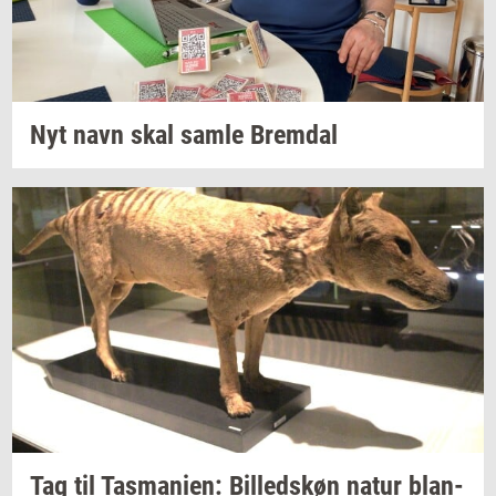
Nyt navn skal samle
Brem­dal
Tag til
Tas­ma­ni­en:
Bil­leds­køn
natur
blan­