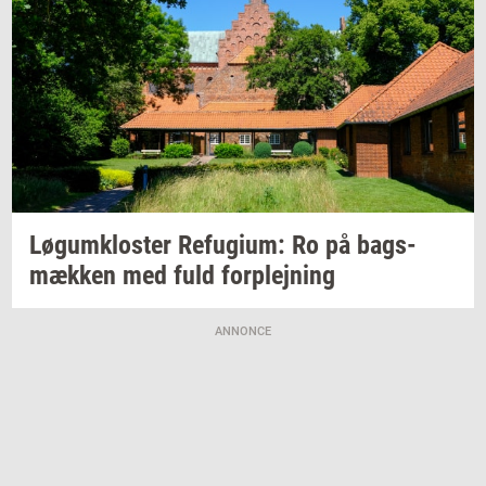
Løgum­klo­ster
Re­fu­gi­um:
Ro på
bags­
mæk­ken
med fuld
for­plej­ning
ANNONCE