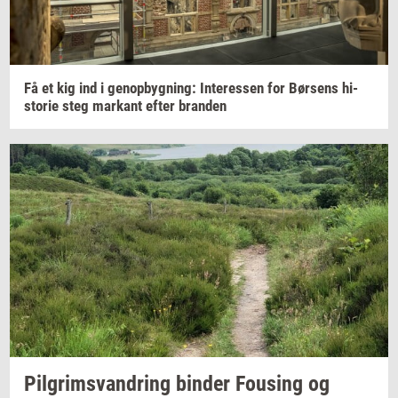
Få et kig ind i
genop­byg­ning:
In­ter­es­sen
for
Bør­sens
hi­
sto­rie
steg
mar­kant
efter
bran­den
Pil­grims­van­dring
bin­der
Fou­sing
og