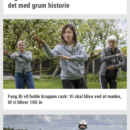
det
med grum
hi­sto­rie
Fang Bi vil holde
krop­pen
rask: Vi skal blive ved at
mødes,
til vi
bli­ver
100 år