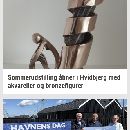
Som­mer­ud­stil­ling
åbner i
Hvid­b­jerg
med
akva­rel­ler
og
bron­ze­fi­gu­rer