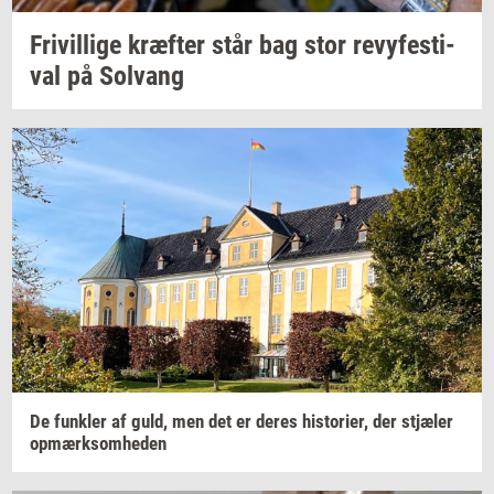
Fri­vil­li­ge
kræf­ter
står bag stor
revy­festi­
val
på
Solvang
De
funk­ler
af guld, men det er deres
hi­sto­ri­er,
der
stjæ­ler
op­mærk­som­he­den