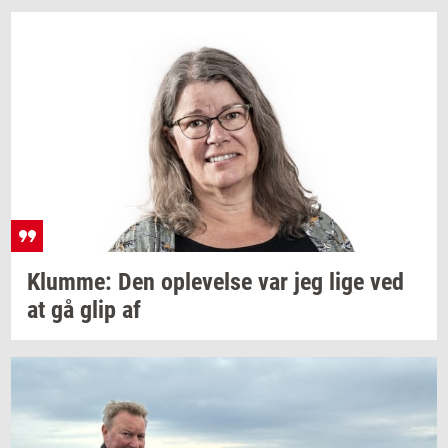
Klum­me:
Den
op­le­vel­se
var jeg lige ved
at gå glip af