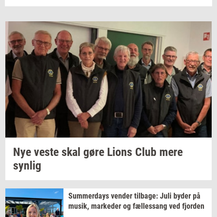
Nye veste skal gøre Lions Club mere
syn­lig
Sum­mer­days
ven­der
til­ba­ge:
Juli byder på
musik,
mar­ke­der
og
fæl­les­sang
ved
fjor­den