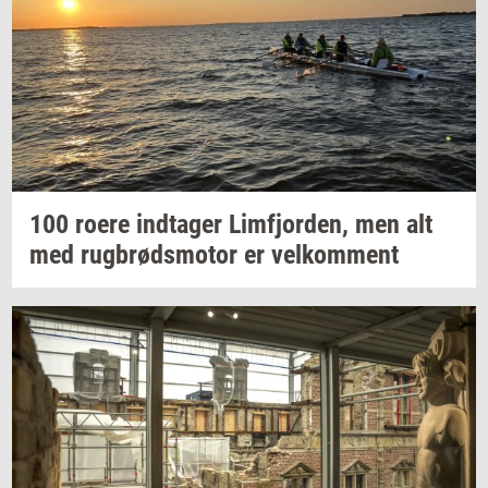
100 roere
ind­ta­ger
Lim­fjor­den,
men alt
med
rug­brøds­mo­tor
er
vel­kom­ment