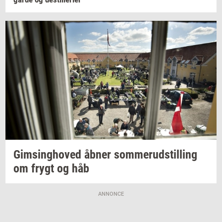
Gims­ing­ho­ved
åbner
som­mer­ud­stil­ling
om frygt og håb
ANNONCE