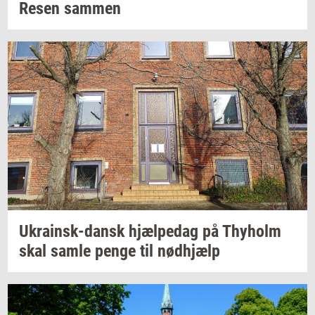
Resen
sam­men
Ukrainsk-​dansk
hjæl­pe­dag
på
Thyholm
skal samle penge til
nød­hjælp