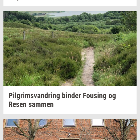
Pil­grims­van­dring
bin­der
Fou­sing
og
Resen
sam­men