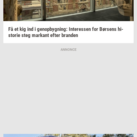
Få et kig ind i
genop­byg­ning:
In­ter­es­sen
for
Bør­sens
hi­
sto­rie
steg
mar­kant
efter
bran­den
ANNONCE