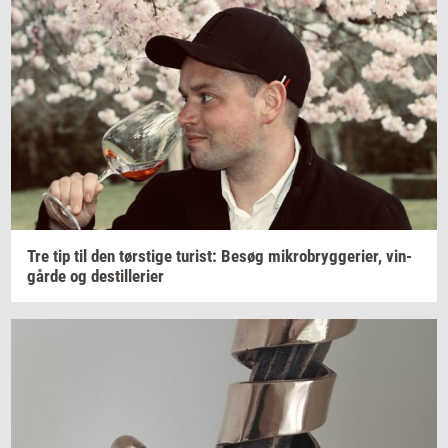
Tre tip til den
tørsti­ge
turist:
Besøg
mi­kro­bryg­ge­ri­er,
vin­
går­de
og
destil­le­ri­er