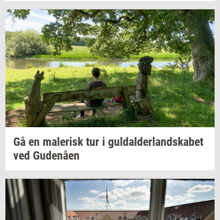
Gå en
ma­le­risk
tur i
gul­dal­der­land­ska­bet
ved
Gu­denå­en