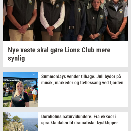
Nye veste skal gøre Lions Club mere
syn­lig
Sum­mer­days
ven­der
til­ba­ge:
Juli byder på
musik,
mar­ke­der
og
fæl­les­sang
ved
fjor­den
Born­holms
na­tur­vi­dun­de­re:
Fra
ek­ko­er
i
spræk­ke­da­len
til
dra­ma­ti­ske
kyst­klip­per