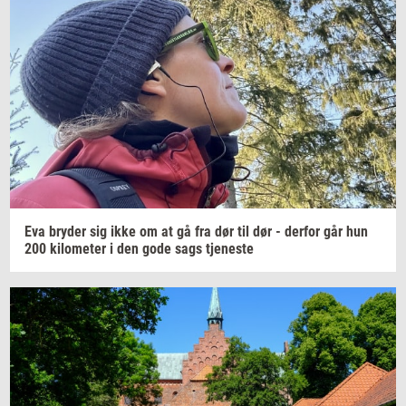
Eva
bry­der
sig ikke om at gå fra dør til dør -
der­for
går hun
200
ki­lo­me­ter
i den gode sags
tje­ne­ste