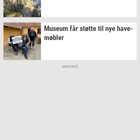
Mu­se­um
får
støt­te
til nye
ha­ve­
møb­ler
ANNONCE