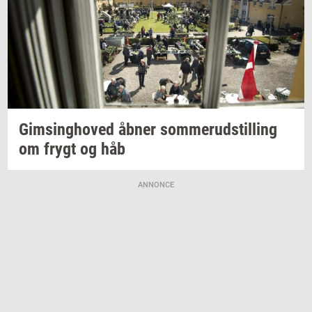
Gims­ing­ho­ved
åbner
som­mer­ud­stil­ling
om frygt og håb
ANNONCE