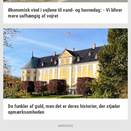
Øko­no­misk
vind i
sej­le­ne
til vand- og
hav­nedag:
- Vi
bli­ver
mere
uaf­hæn­gig
af
vej­ret
De
funk­ler
af guld, men det er deres
hi­sto­ri­er,
der
stjæ­ler
op­mærk­som­he­den
ANNONCE