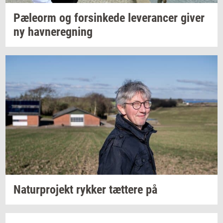
Pæle­orm
og
for­sin­ke­de
le­ve­ran­cer
giver
ny
hav­ne­reg­ning
Na­tur­pro­jekt
ryk­ker
tæt­te­re
på