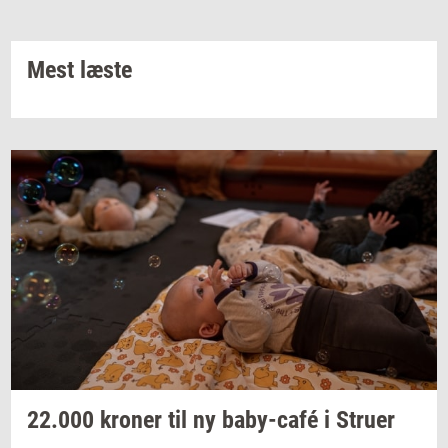
Mest læste
22.000
kro­ner
til ny
baby-​café
i
Stru­er