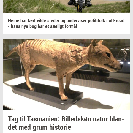
Heine har kørt vilde
ste­der
og
un­der­vi­ser
po­li­ti­folk
i
off-​road
- hans nye bog har et
sær­ligt
for­mål
Tag til
Tas­ma­ni­en:
Bil­leds­køn
natur
blan­
det
med grum
hi­sto­rie