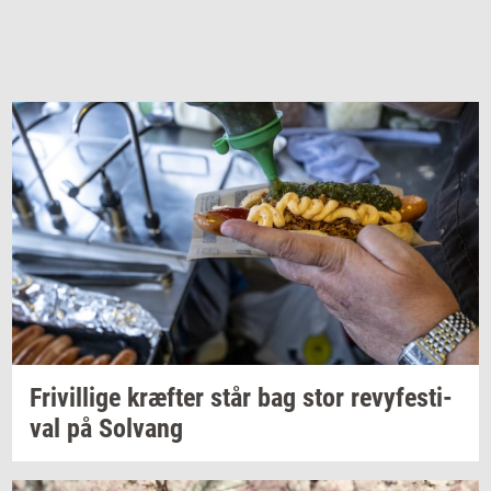
Fri­vil­li­ge
kræf­ter
står bag stor
revy­festi­
val
på
Solvang