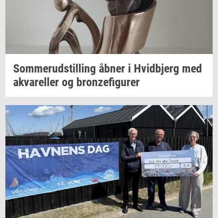
Som­mer­ud­stil­ling
åbner i
Hvid­b­jerg
med
akva­rel­ler
og
bron­ze­fi­gu­rer