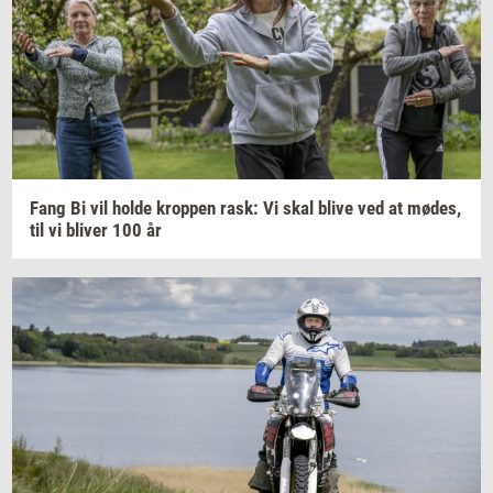
Fang Bi vil holde
krop­pen
rask: Vi skal blive ved at
mødes,
til vi
bli­ver
100 år