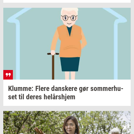
Klum­me: Flere
dan­ske­re
gør
som­mer­hu­
set
til deres
helårs­hjem