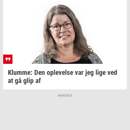
Klum­me:
Den
op­le­vel­se
var jeg lige ved
at gå glip af
ANNONCE