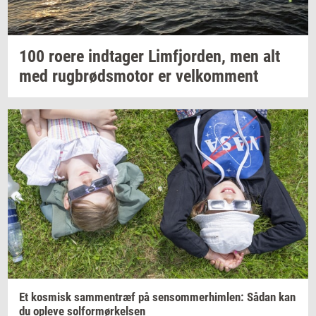
100 roere
ind­ta­ger
Lim­fjor­den,
men alt
med
rug­brøds­mo­tor
er
vel­kom­ment
Et
kos­misk
sam­men­træf
på
sen­som­mer­him­len:
Sådan kan
du
op­le­ve
sol­for­mør­kel­sen