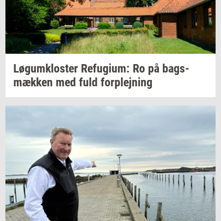
Løgum­klo­ster
Re­fu­gi­um:
Ro på
bags­
mæk­ken
med fuld
for­plej­ning