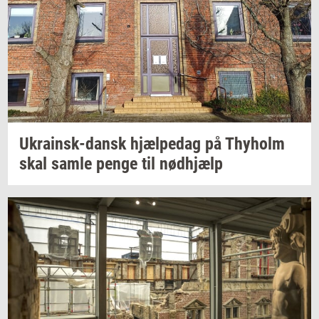
Ukrainsk-​dansk
hjæl­pe­dag
på
Thyholm
skal samle penge til
nød­hjælp