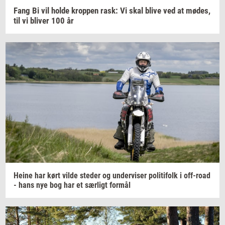
Fang Bi vil holde
krop­pen
rask: Vi skal blive ved at
mødes,
til vi
bli­ver
100 år
Heine har kørt vilde
ste­der
og
un­der­vi­ser
po­li­ti­folk
i
off-​road
- hans nye bog har et
sær­ligt
for­mål