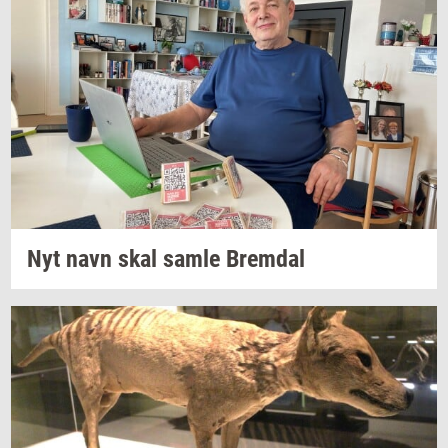
Nyt navn skal samle
Brem­dal