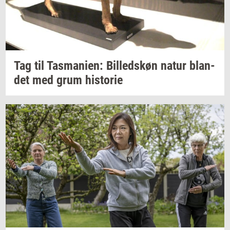
Tag til
Tas­ma­ni­en:
Bil­leds­køn
natur
blan­
det
med grum
hi­sto­rie