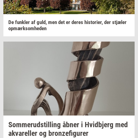
De
funk­ler
af guld, men det er deres
hi­sto­ri­er,
der
stjæ­ler
op­mærk­som­he­den
Som­mer­ud­stil­ling
åbner i
Hvid­b­jerg
med
akva­rel­ler
og
bron­ze­fi­gu­rer