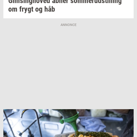
Gims­ing­ho­ved
åbner
som­mer­ud­stil­ling
om frygt og håb
ANNONCE