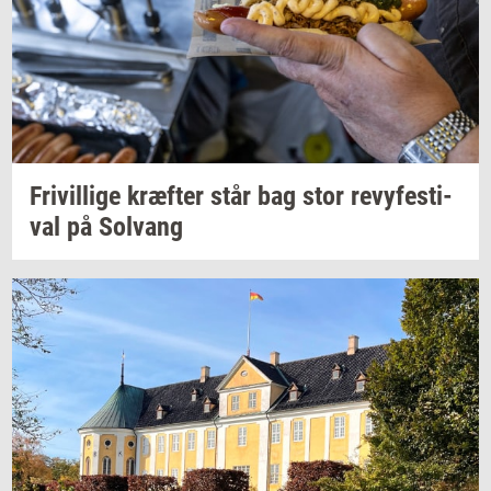
Fri­vil­li­ge
kræf­ter
står bag stor
revy­festi­
val
på
Solvang