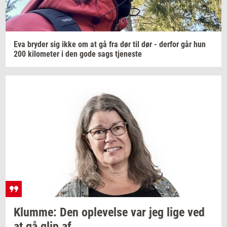
Eva
bry­der
sig ikke om at gå fra dør til dør -
der­for
går hun
200
ki­lo­me­ter
i den gode sags
tje­ne­ste
Klum­me:
Den
op­le­vel­se
var jeg lige ved
at gå glip af