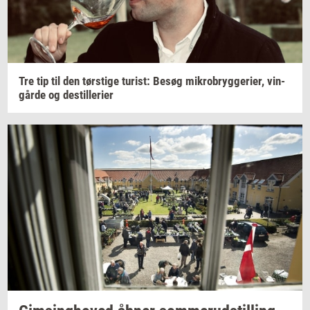
Tre tip til den
tørsti­ge
turist:
Besøg
mi­kro­bryg­ge­ri­er,
vin­
går­de
og
destil­le­ri­er