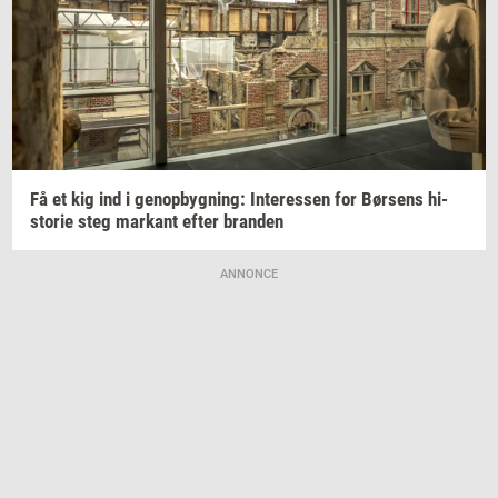
Få et kig ind i
genop­byg­ning:
In­ter­es­sen
for
Bør­sens
hi­
sto­rie
steg
mar­kant
efter
bran­den
ANNONCE