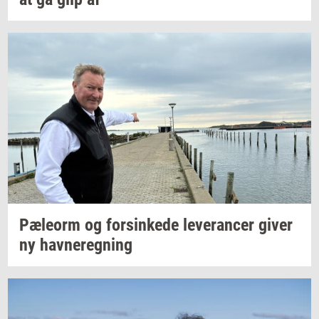
Pæle­orm
og
for­sin­ke­de
le­ve­ran­cer
giver
ny
hav­ne­reg­ning