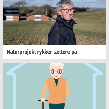
Na­tur­pro­jekt
ryk­ker
tæt­te­re
på