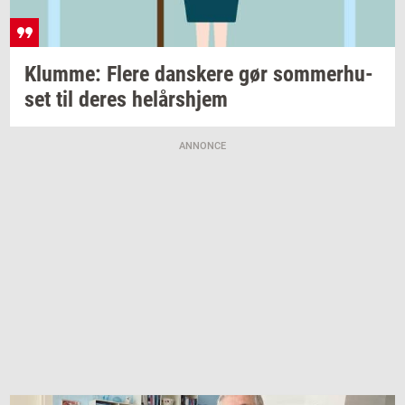
Klum­me: Flere
dan­ske­re
gør
som­mer­hu­
set
til deres
helårs­hjem
ANNONCE