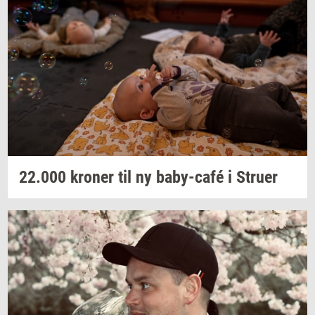
22.000
kro­ner
til ny
baby-​café
i
Stru­er