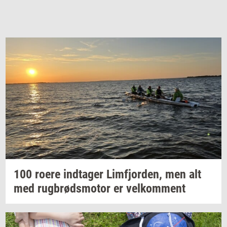
100 roere
ind­ta­ger
Lim­fjor­den,
men alt
med
rug­brøds­mo­tor
er
vel­kom­ment