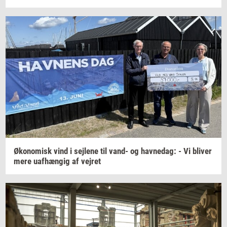
Øko­no­misk
vind i
sej­le­ne
til vand- og
hav­nedag:
- Vi
bli­ver
mere
uaf­hæn­gig
af
vej­ret