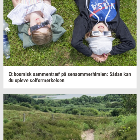
Et
kos­misk
sam­men­træf
på
sen­som­mer­him­len:
Sådan kan
du
op­le­ve
sol­for­mør­kel­sen