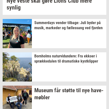
Nye veste skal gøre Lions Club mere
syn­lig
Sum­mer­days
ven­der
til­ba­ge:
Juli byder på
musik,
mar­ke­der
og
fæl­les­sang
ved
fjor­den
Born­holms
na­tur­vi­dun­de­re:
Fra
ek­ko­er
i
spræk­ke­da­len
til
dra­ma­ti­ske
kyst­klip­per
Mu­se­um
får
støt­te
til nye
ha­ve­
møb­ler