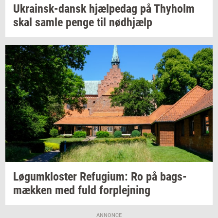
Ukrainsk-​dansk
hjæl­pe­dag
på
Thyholm
skal samle penge til
nød­hjælp
Løgum­klo­ster
Re­fu­gi­um:
Ro på
bags­
mæk­ken
med fuld
for­plej­ning
ANNONCE