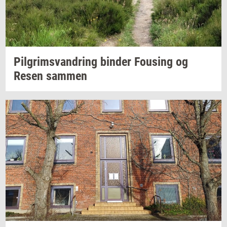
Pil­grims­van­dring
bin­der
Fou­sing
og
Resen
sam­men