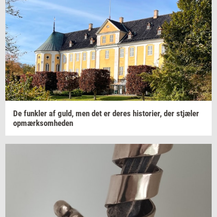
De
funk­ler
af guld, men det er deres
hi­sto­ri­er,
der
stjæ­ler
op­mærk­som­he­den