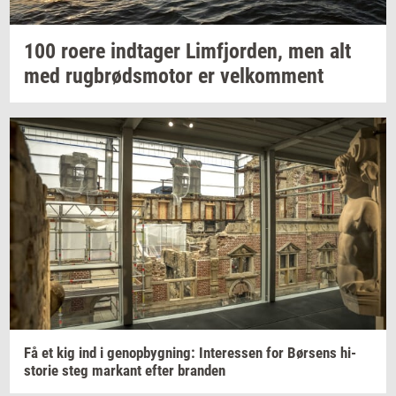
100 roere
ind­ta­ger
Lim­fjor­den,
men alt
med
rug­brøds­mo­tor
er
vel­kom­ment
Få et kig ind i
genop­byg­ning:
In­ter­es­sen
for
Bør­sens
hi­
sto­rie
steg
mar­kant
efter
bran­den