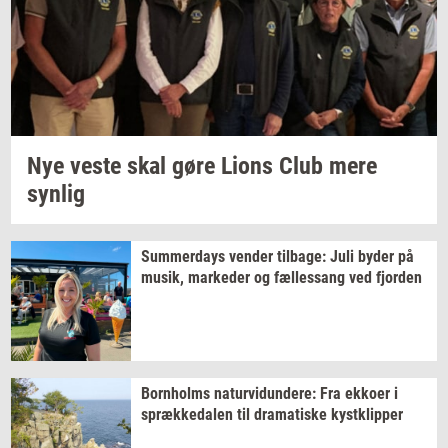
Nye veste skal gøre Lions Club mere
syn­lig
Sum­mer­days
ven­der
til­ba­ge:
Juli byder på
musik,
mar­ke­der
og
fæl­les­sang
ved
fjor­den
Born­holms
na­tur­vi­dun­de­re:
Fra
ek­ko­er
i
spræk­ke­da­len
til
dra­ma­ti­ske
kyst­klip­per