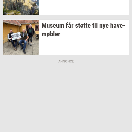
Mu­se­um
får
støt­te
til nye
ha­ve­
møb­ler
ANNONCE