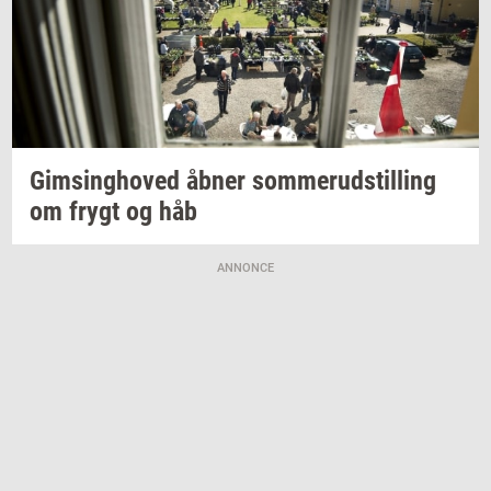
Gims­ing­ho­ved
åbner
som­mer­ud­stil­ling
om frygt og håb
ANNONCE