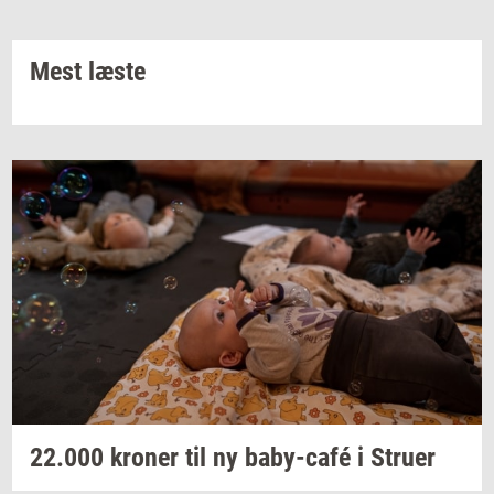
Mest læste
22.000
kro­ner
til ny
baby-​café
i
Stru­er