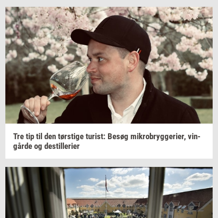
Tre tip til den
tørsti­ge
turist:
Besøg
mi­kro­bryg­ge­ri­er,
vin­
går­de
og
destil­le­ri­er