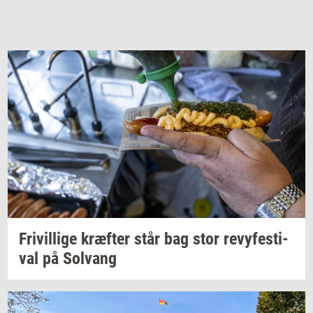
Fri­vil­li­ge
kræf­ter
står bag stor
revy­festi­
val
på
Solvang