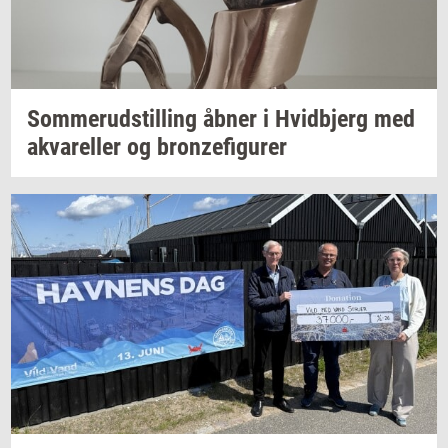
Som­mer­ud­stil­ling
åbner i
Hvid­b­jerg
med
akva­rel­ler
og
bron­ze­fi­gu­rer