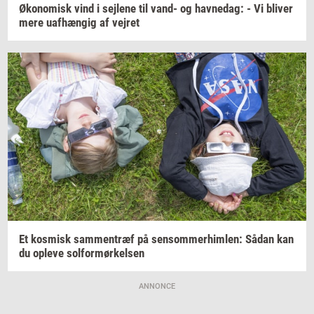
Øko­no­misk
vind i
sej­le­ne
til vand- og
hav­nedag:
- Vi
bli­ver
mere
uaf­hæn­gig
af
vej­ret
Et
kos­misk
sam­men­træf
på
sen­som­mer­him­len:
Sådan kan
du
op­le­ve
sol­for­mør­kel­sen
ANNONCE