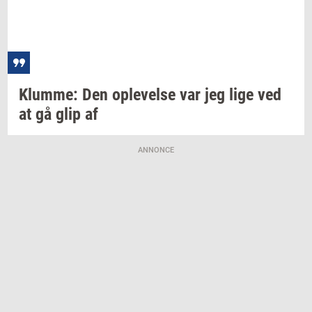
Klum­me:
Den
op­le­vel­se
var jeg lige ved
at gå glip af
ANNONCE