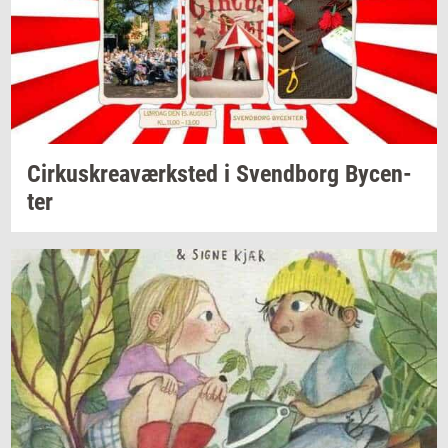
Cir­kuskrea­værk­sted
i
Svend­borg
By­cen­
ter