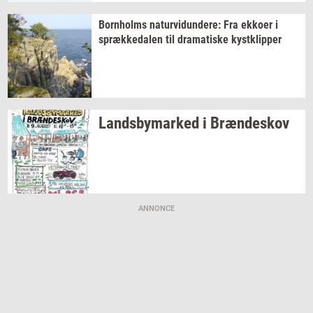
Born­holms
na­tur­vi­dun­de­re:
Fra
ek­ko­er
i
spræk­ke­da­len
til
dra­ma­ti­ske
kyst­klip­per
Lands­by­mar­ked
i
Bræn­de­skov
ANNONCE