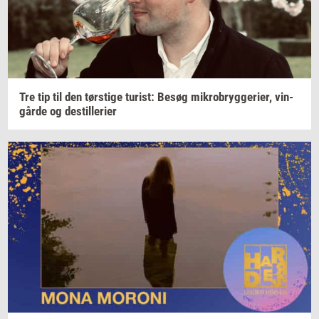
Tre tip til den
tørsti­ge
turist:
Besøg
mi­kro­bryg­ge­ri­er,
vin­
går­de
og
destil­le­ri­er