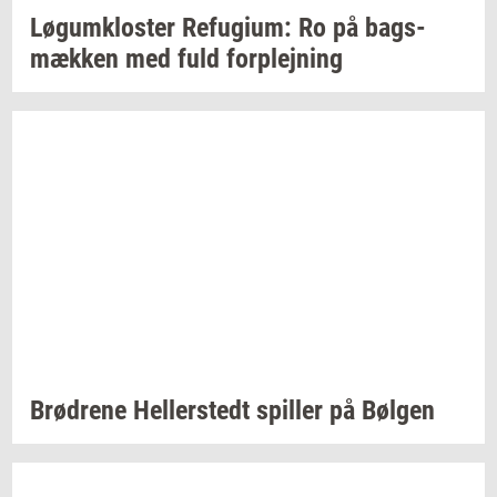
Løgum­klo­ster
Re­fu­gi­um:
Ro på
bags­
mæk­ken
med fuld
for­plej­ning
Brød­re­ne
Hel­ler­stedt
spil­ler
på
Bøl­gen