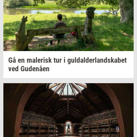
Gå en
ma­le­risk
tur i
gul­dal­der­land­ska­bet
ved
Gu­denå­en