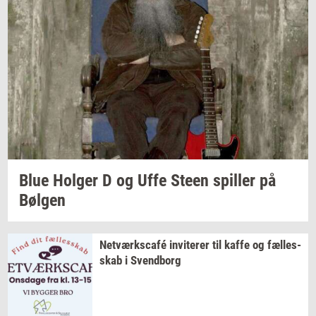
Blue
Hol­ger
D og Uffe Steen
spil­ler
på
Bøl­gen
Netværkscafé
in­vi­te­rer
til kaffe og
fæl­les­
skab
i
Svend­borg