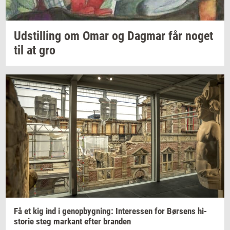
Ud­stil­ling
om Omar og
Dag­mar
får noget
til at gro
Få et kig ind i
genop­byg­ning:
In­ter­es­sen
for
Bør­sens
hi­
sto­rie
steg
mar­kant
efter
bran­den