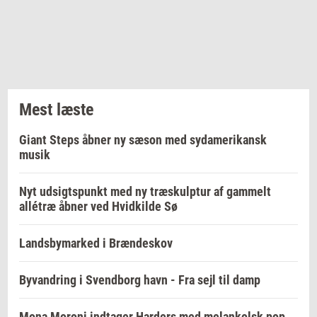
Mest læste
Giant Steps åbner ny sæson med sydamerikansk
musik
Nyt udsigtspunkt med ny træskulptur af gammelt
allétræ åbner ved Hvidkilde Sø
Landsbymarked i Brændeskov
Byvandring i Svendborg havn - Fra sejl til damp
Mona Moroni indtager Harders med melankolsk pop