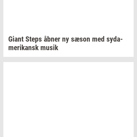
Giant Steps åbner ny sæson med
sy­da­
me­ri­kansk
musik