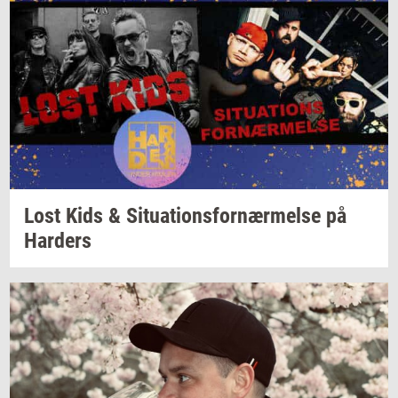
Lost Kids &
Si­tu­a­tions­for­nær­mel­se
på
Har­ders