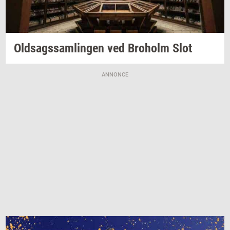
Oldsags­sam­lin­gen
ved
Bro­holm
Slot
ANNONCE