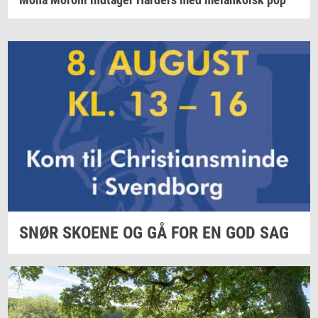
SNØR
SKO­E­NE
OG GÅ FOR EN GOD SAG