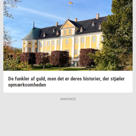
De
funk­ler
af guld, men det er deres
hi­sto­ri­er,
der
stjæ­ler
op­mærk­som­he­den
ANNONCE