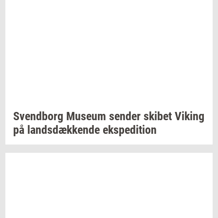
Svend­borg
Mu­se­um
sen­der
ski­bet
Viking
på
lands­dæk­ken­de
eks­pe­di­tion