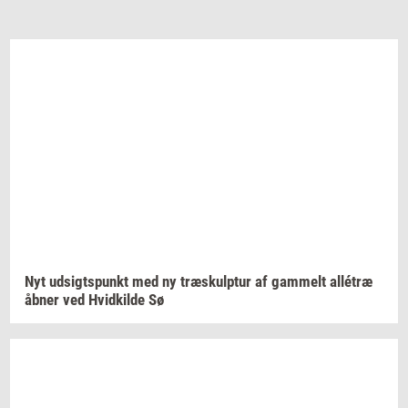
Nyt
ud­sigts­punkt
med ny
træskul­p­tur
af
gam­melt
allétræ
åbner ved
Hvid­kil­de
Sø