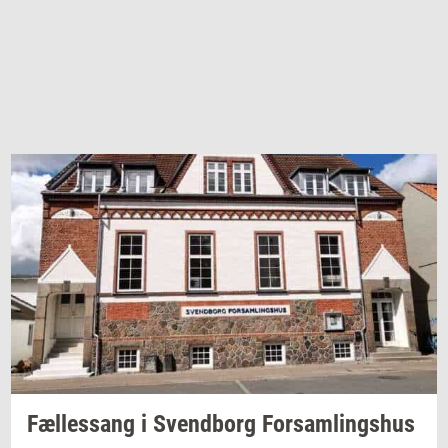
Fæl­les­sang i
Svend­borg
For­sam­lings­hus