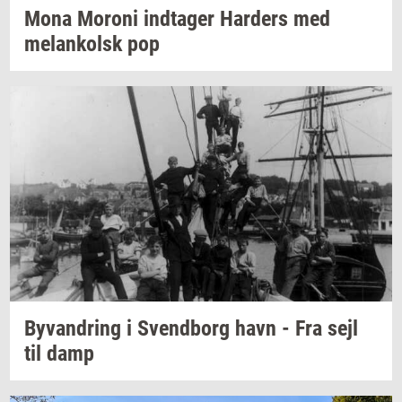
Mona
Mor­o­ni
ind­ta­ger
Har­ders
med
melan­kolsk
pop
Byvan­dring
i
Svend­borg
havn - Fra sejl
til damp