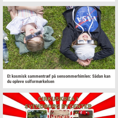
Et
kos­misk
sam­men­træf
på
sen­som­mer­him­len:
Sådan kan
du
op­le­ve
sol­for­mør­kel­sen