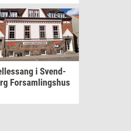
l­les­sang i
Svend­
rg
For­sam­lings­hus