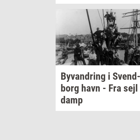
Byvan­dring
i
Svend
borg
havn - Fra sejl 
damp