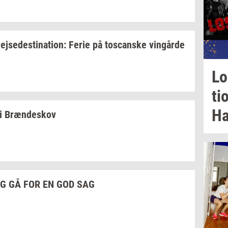
rej­se­desti­na­tion:
Ferie på
toscan­ske
vin­går­de
Lo
ti
Ha
i
Bræn­de­skov
G GÅ FOR EN GOD SAG