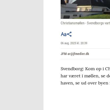
Christiansmøllen - Svendborgs varte
06 aug. 2025 kl. 20:39
JFM ar@jfmedier.dk
Svendborg: Kom op i Chr
har været i møllen, se 
haven, se ud over byen f