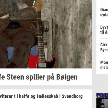
Gian
syd
Byva
til 
Cirk
Byc
Mon
mel
fe Steen
spil­ler
på
Bøl­gen
­vi­te­rer
til kaffe og
fæl­les­skab
i
Svend­borg