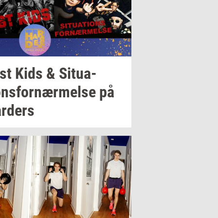
st Kids &
Si­tu­a­
ons­for­nær­mel­se
på
r­ders