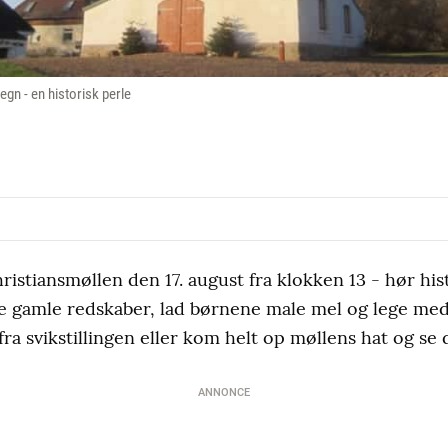
gn - en historisk perle
istiansmøllen den 17. august fra klokken 13 - hør hist
de gamle redskaber, lad børnene male mel og lege me
ra svikstillingen eller kom helt op møllens hat og se 
ANNONCE