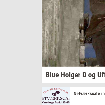
Blue
Hol­ger
D og Uf
Netværkscafé
in