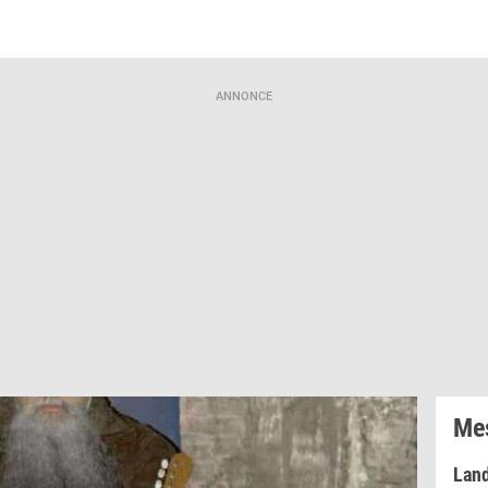
ANNONCE
Mes
Lan