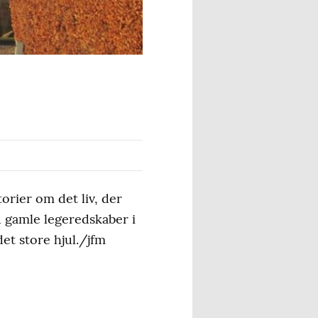
orier om det liv, der
d gamle legeredskaber i
det store hjul./jfm