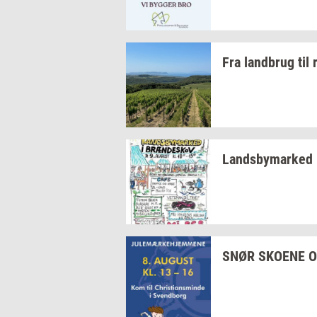
Fra
land­brug
til
Lands­by­mar­ked
SNØR
SKO­E­NE
O