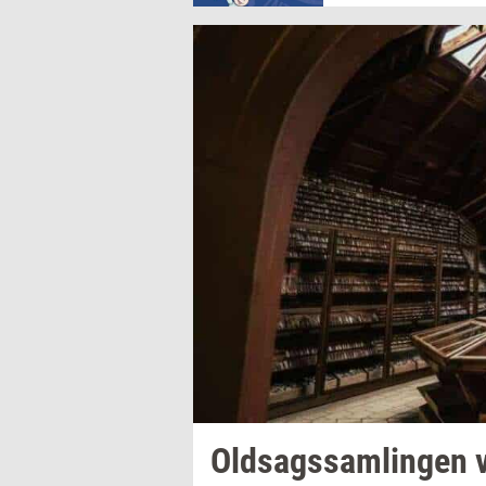
Oldsags­sam­lin­gen