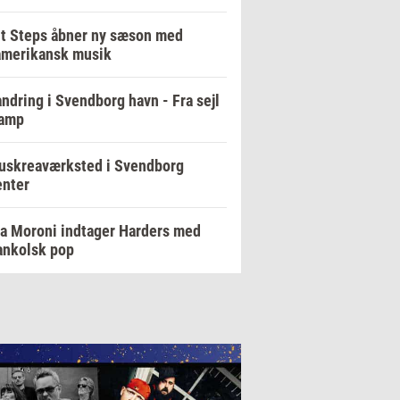
t Steps åbner ny sæson med
amerikansk musik
ndring i Svendborg havn - Fra sejl
damp
uskreaværksted i Svendborg
enter
a Moroni indtager Harders med
ankolsk pop