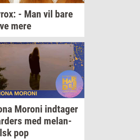
rox:
- Man vil bare
ve mere
ona
Mor­o­ni
ind­ta­ger
r­ders
med
melan­
lsk
pop