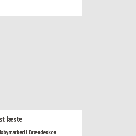
t læste
dsbymarked i Brændeskov