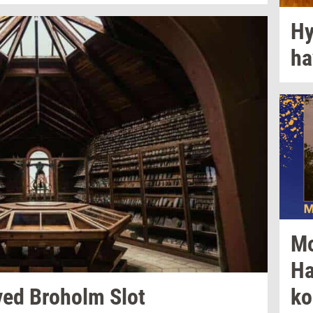
Hy
ha
M
Ha
ved
Bro­holm
Slot
ko