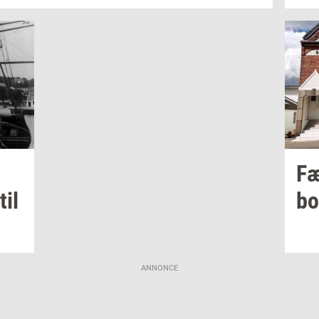
­
Fæ
til
bo
ANNONCE