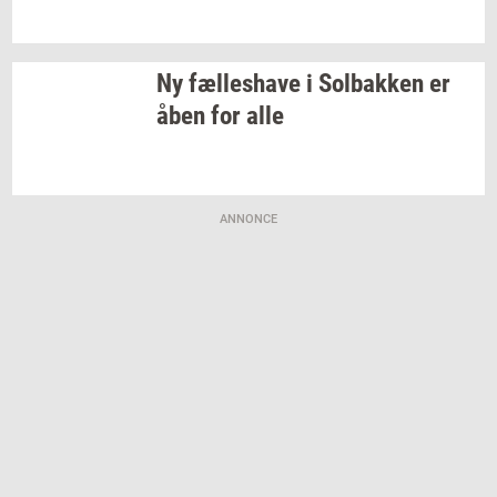
Ny
fæl­les­ha­ve
i
Sol­bak­ken
er
åben for alle
ANNONCE