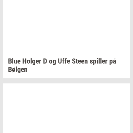
Blue
Hol­ger
D og Uffe Steen
spil­ler
på
Bøl­gen