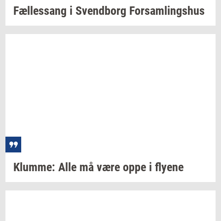
Fæl­les­sang i
Svend­borg
For­sam­lings­hus
Klum­me:
Alle må være oppe i
fly­e­ne