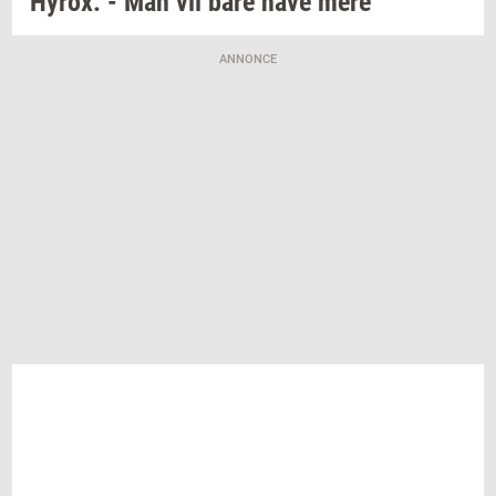
Hyrox:
- Man vil bare have mere
ANNONCE