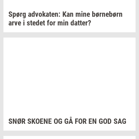
Spørg
ad­vo­ka­ten:
Kan mine
bør­ne­børn
arve i
ste­det
for min
dat­ter?
SNØR
SKO­E­NE
OG GÅ FOR EN GOD SAG