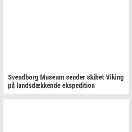
Svend­borg
Mu­se­um
sen­der
ski­bet
Viking
på
lands­dæk­ken­de
eks­pe­di­tion