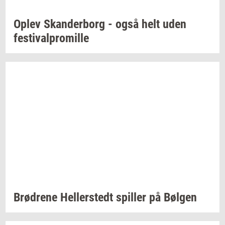
Oplev
Skan­der­borg
- også helt uden
festi­val­pro­mil­le
Brød­re­ne
Hel­ler­stedt
spil­ler
på
Bøl­gen