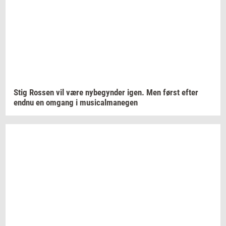
Stig
Ros­sen
vil være
ny­be­gyn­der
igen. Men først efter
endnu en
om­gang
i
mu­si­cal­ma­ne­gen