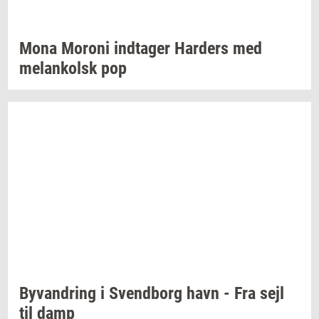
Mona
Mor­o­ni
ind­ta­ger
Har­ders
med
melan­kolsk
pop
Byvan­dring
i
Svend­borg
havn - Fra sejl
til damp