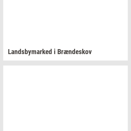
Lands­by­mar­ked
i
Bræn­de­skov