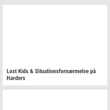
Lost Kids &
Si­tu­a­tions­for­nær­mel­se
på
Har­ders