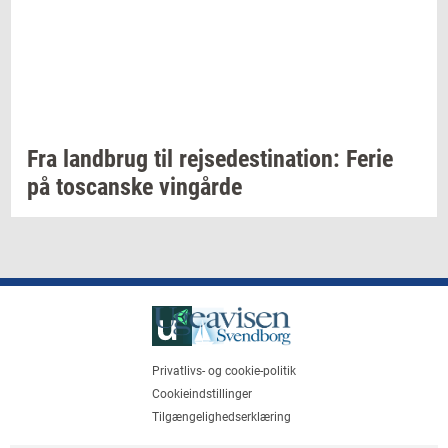
Fra
land­brug
til
rej­se­desti­na­tion:
Ferie
på
toscan­ske
vin­går­de
Privatlivs- og cookie-politik
Cookieindstillinger
Tilgængelighedserklæring