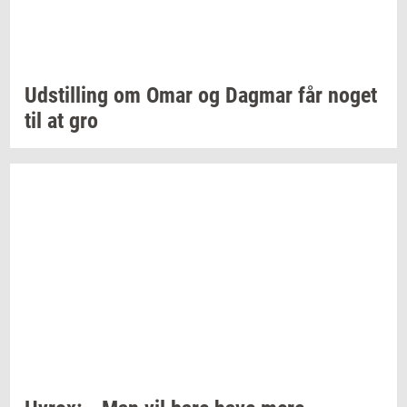
Ud­stil­ling
om Omar og
Dag­mar
får noget
til at gro