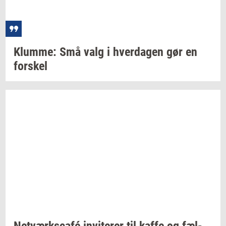
Klum­me:
Små valg i
hver­da­gen
gør en
for­skel
Netværkscafé
in­vi­te­rer
til kaffe og
fæl­