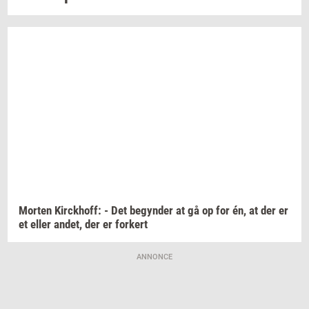
Mor­ten
Kirck­hoff:
- Det
be­gyn­der
at gå op for én, at der er
et eller
andet,
der er
for­kert
ANNONCE