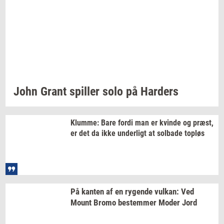
John Grant
spil­ler
solo på
Har­ders
Klum­me:
Bare fordi man er
kvin­de
og
præst,
er det da ikke
un­der­ligt
at
sol­ba­de
top­løs
På
kan­ten
af en
ry­gen­de
vulkan:
Ved
Mount Bromo
be­stem­mer
Moder Jord