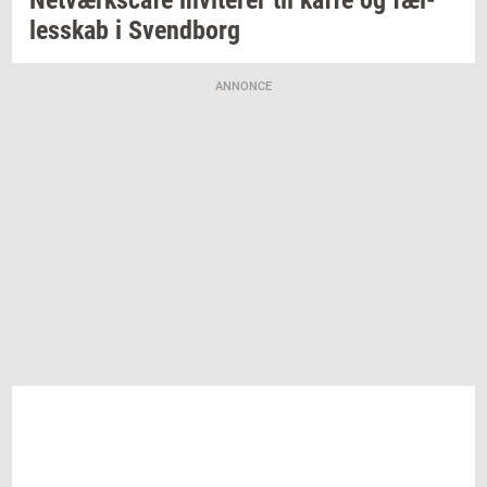
les­skab
i
Svend­borg
ANNONCE