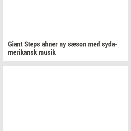
Giant Steps åbner ny sæson med
sy­da­
me­ri­kansk
musik