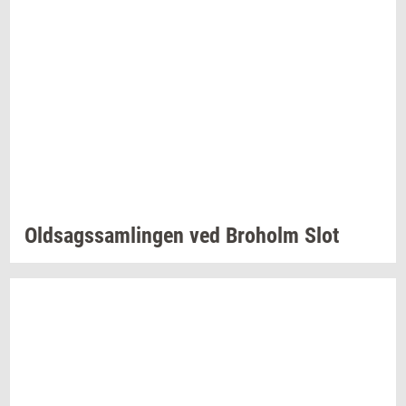
Oldsags­sam­lin­gen
ved
Bro­holm
Slot