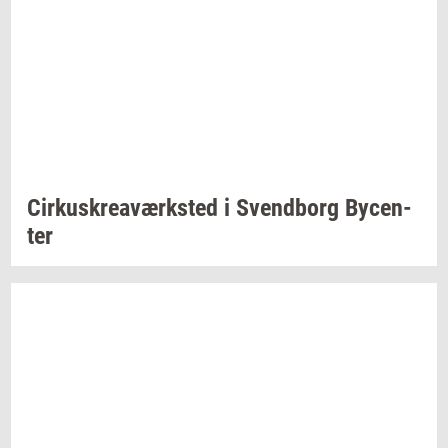
Cir­kuskrea­værk­sted
i
Svend­borg
By­cen­
ter