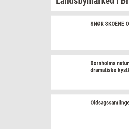
Lands­by­mar­ked
i
Br
SNØR
SKO­E­NE
O
Born­holms
na­tur
dra­ma­ti­ske
kyst­
Oldsags­sam­lin­g