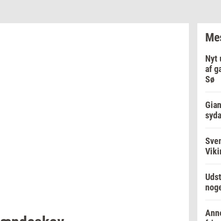
Mes
Nyt 
af g
Sø
Gian
syd
Sve
Viki
Udst
noge
Anne