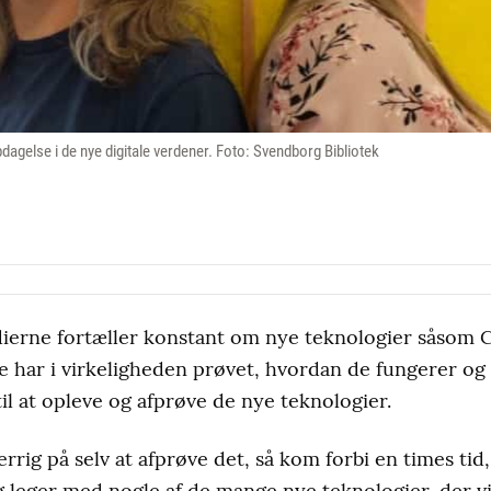
dagelse i de nye digitale verdener. Foto: Svendborg Bibliotek
rne fortæller konstant om nye teknologier såsom C
le har i virkeligheden prøvet, hvordan de fungerer og 
til at opleve og afprøve de nye teknologier.
rrig på selv at afprøve det, så kom forbi en times ti
 leger med nogle af de mange nye teknologier, der vi