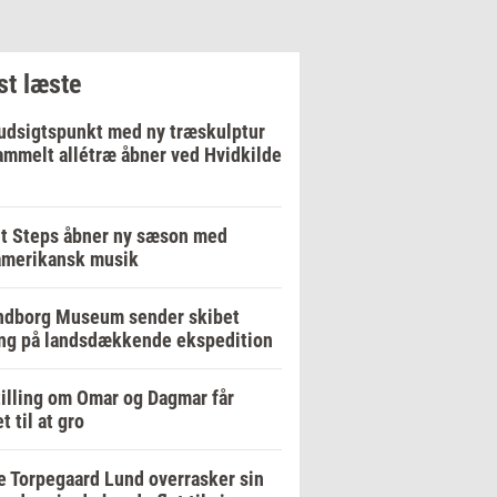
t læste
udsigtspunkt med ny træskulptur
ammelt allétræ åbner ved Hvidkilde
t Steps åbner ny sæson med
amerikansk musik
ndborg Museum sender skibet
ng på landsdækkende ekspedition
illing om Omar og Dagmar får
t til at gro
 Torpegaard Lund overrasker sin