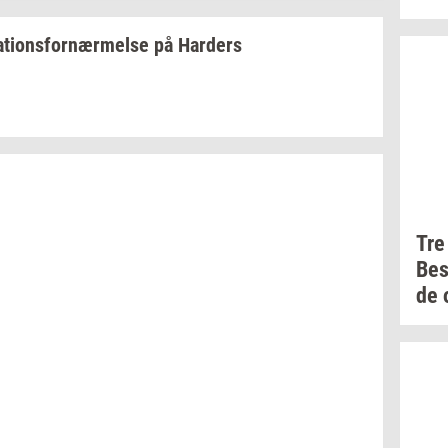
­a­tions­for­nær­mel­se
på
Har­ders
Tre
Be
de