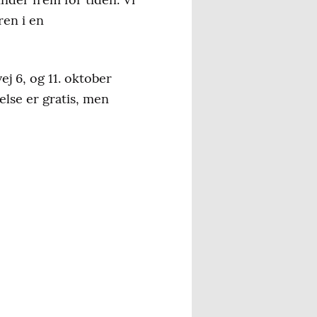
ren i en
j 6, og 11. oktober
else er gratis, men