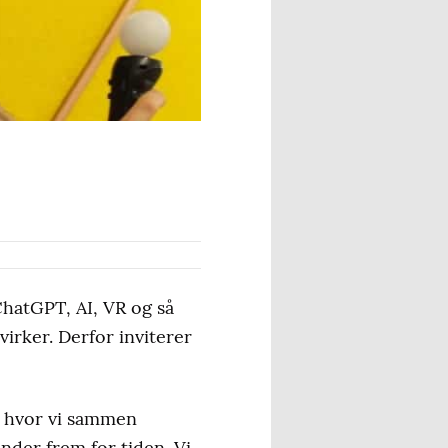
hatGPT, AI, VR og så
virker. Derfor inviterer
d, hvor vi sammen
nder frem for tiden. Vi