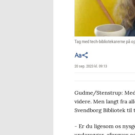
Tag med tech-bibliotekarerne på op
20 sep. 2023 kl. 09:13
Gudme/Stenstrup: Medie
videre. Men langt fra al
Svendborg Bibliotek til 
- Er du ligesom os nysge
undersøger, afprøver og