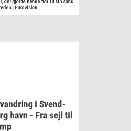
ør, der gjorde hende flot til sin søns
æden i Eurovision
van­dring
i
Svend­
rg
havn - Fra sejl til
amp