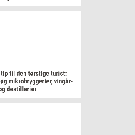
 tip til den
tørsti­ge
turist:
søg
mi­kro­bryg­ge­ri­er,
vin­går­
og
destil­le­ri­er