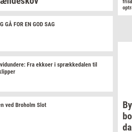
æn­de­skov
fris
optr
G GÅ FOR EN GOD SAG
­vi­dun­de­re:
Fra
ek­ko­er
i
spræk­ke­da­len
til
klip­per
By
en
ved
Bro­holm
Slot
bo
d