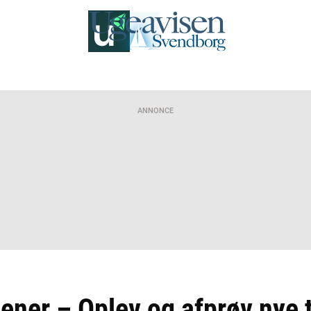
ANNONCE
dener – Oplev og afprøv nye 