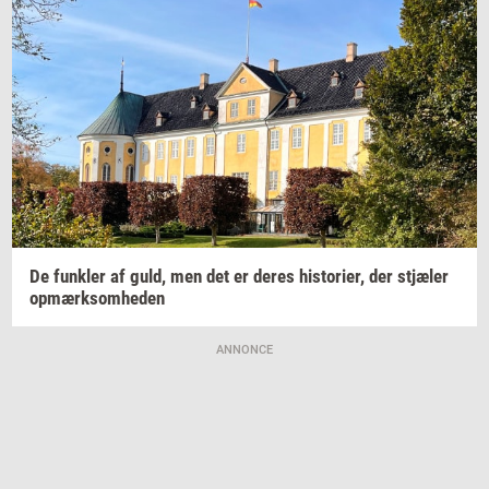
De
funk­ler
af guld, men det er deres
hi­sto­ri­er,
der
stjæ­ler
op­mærk­som­he­den
ANNONCE