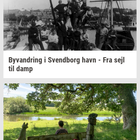
Byvan­dring
i
Svend­borg
havn - Fra sejl
til damp