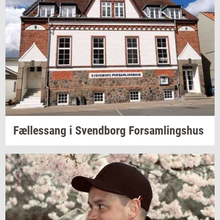
Fæl­les­sang i
Svend­borg
For­sam­lings­hus