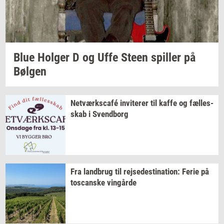
Blue
Hol­ger
D og Uffe Steen
spil­ler
på
Bøl­gen
Netværkscafé
in­vi­te­rer
til kaffe og
fæl­les­
skab
i
Svend­borg
Fra
land­brug
til
rej­se­desti­na­tion:
Ferie på
toscan­ske
vin­går­de