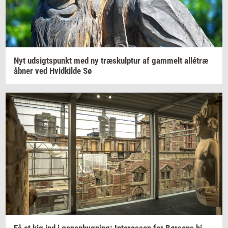
Nyt
ud­sigts­punkt
med ny
træskul­p­tur
af
gam­melt
allétræ
åbner ved
Hvid­kil­de
Sø