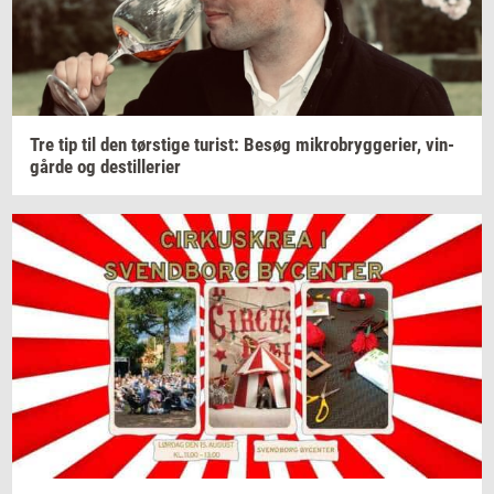
Tre tip til den
tørsti­ge
turist:
Besøg
mi­kro­bryg­ge­ri­er,
vin­
går­de
og
destil­le­ri­er