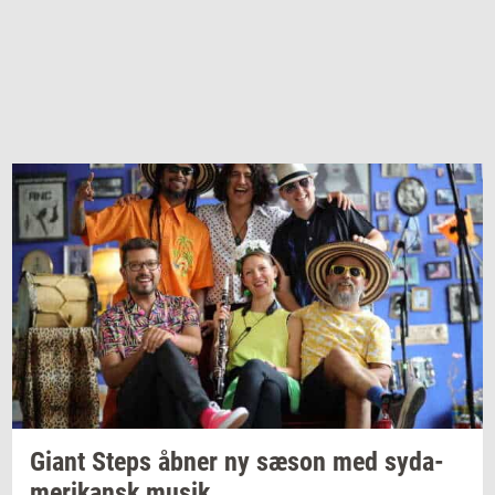
Giant Steps åbner ny sæson med
sy­da­
me­ri­kansk
musik