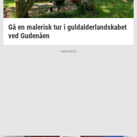
Gå en
ma­le­risk
tur i
gul­dal­der­land­ska­bet
ved
Gu­denå­en
ANNONCE