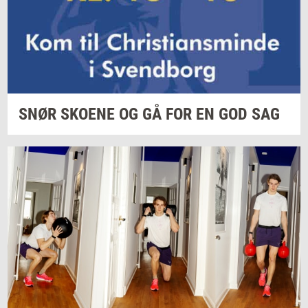
SNØR
SKO­E­NE
OG GÅ FOR EN GOD SAG