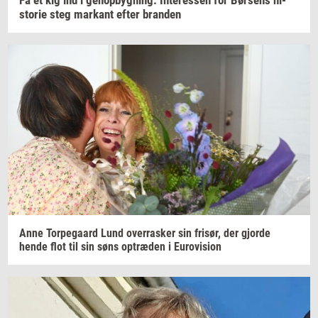
Få et kig ind i
genop­byg­ning:
In­ter­es­sen
for
Bør­sens
hi­
sto­rie
steg
mar­kant
efter
bran­den
Anne
Tor­pe­gaard
Lund
over­ra­sker
sin
fri­sør,
der
gjor­de
hende flot til sin søns
op­træ­den
i
Eu­ro­vi­sion