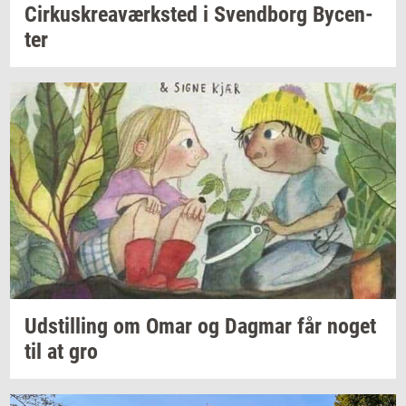
Cir­kuskrea­værk­sted
i
Svend­borg
By­cen­
ter
Ud­stil­ling
om Omar og
Dag­mar
får noget
til at gro