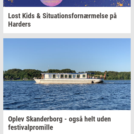
Lost Kids &
Si­tu­a­tions­for­nær­mel­se
på
Har­ders
Oplev
Skan­der­borg
- også helt uden
festi­val­pro­mil­le