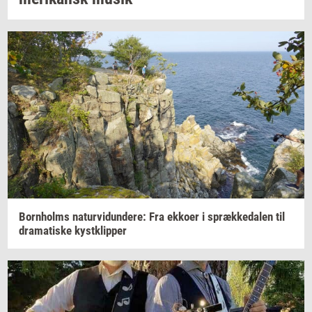
Born­holms
na­tur­vi­dun­de­re:
Fra
ek­ko­er
i
spræk­ke­da­len
til
dra­ma­ti­ske
kyst­klip­per