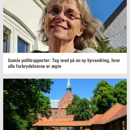
Gamle
po­li­tirap­por­ter: Tag
med på en ny
byvan­dring,
hvor
alle
for­bry­del­ser­ne
er ægte