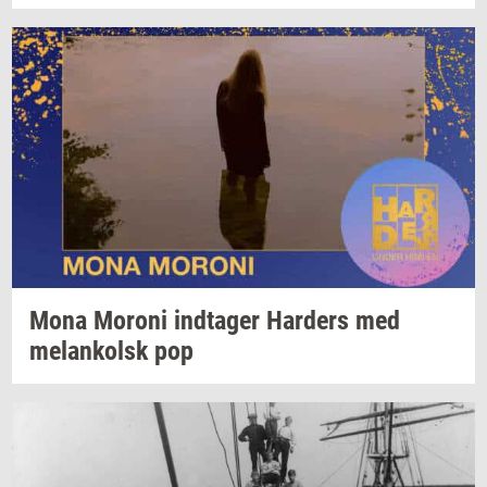
Mona
Mor­o­ni
ind­ta­ger
Har­ders
med
melan­kolsk
pop