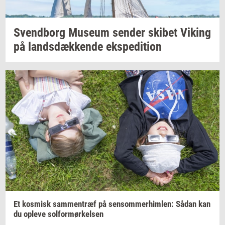
Svend­borg
Mu­se­um
sen­der
ski­bet
Viking
på
lands­dæk­ken­de
eks­pe­di­tion
Et
kos­misk
sam­men­træf
på
sen­som­mer­him­len:
Sådan kan
du
op­le­ve
sol­for­mør­kel­sen