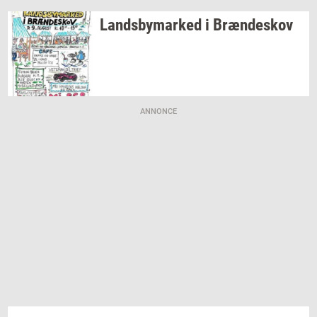
Lands­by­mar­ked
i
Bræn­de­skov
ANNONCE