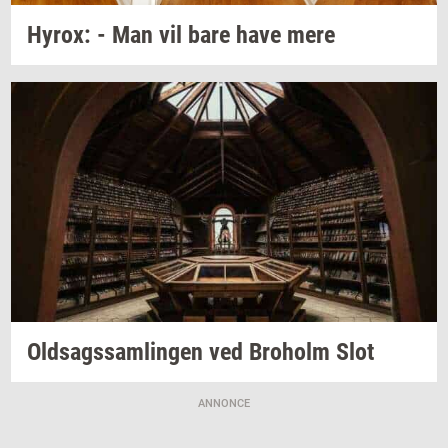
Hyrox:
- Man vil bare have mere
Oldsags­sam­lin­gen
ved
Bro­holm
Slot
ANNONCE