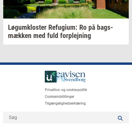
Løgum­klo­ster
Re­fu­gi­um:
Ro på
bags­
mæk­ken
med fuld
for­plej­ning
Privatlivs- og cookie-politik
Cookieindstillinger
Tilgængelighedserklæring