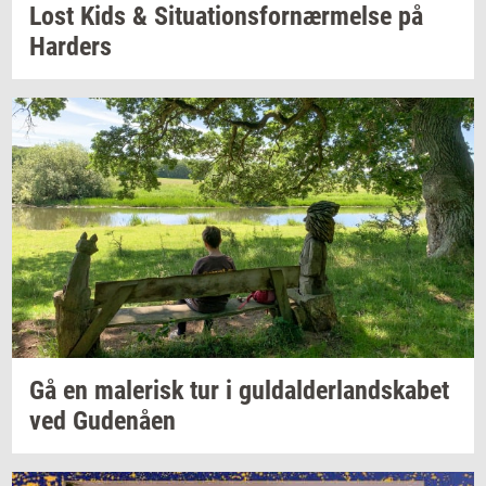
Lost Kids &
Si­tu­a­tions­for­nær­mel­se
på
Har­ders
Gå en
ma­le­risk
tur i
gul­dal­der­land­ska­bet
ved
Gu­denå­en