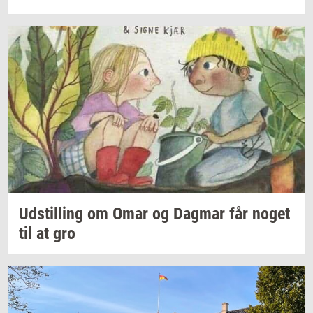
Ud­stil­ling
om Omar og
Dag­mar
får noget
til at gro