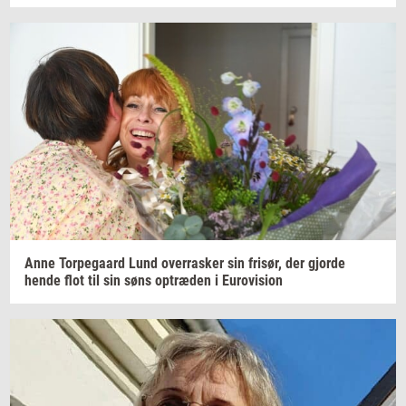
Anne
Tor­pe­gaard
Lund
over­ra­sker
sin
fri­sør,
der
gjor­de
hende flot til sin søns
op­træ­den
i
Eu­ro­vi­sion