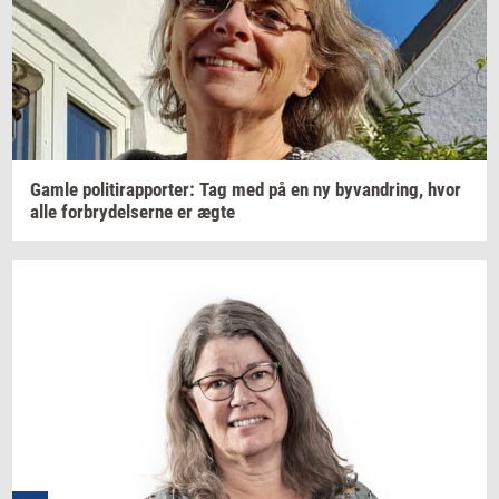
Gamle
po­li­tirap­por­ter: Tag
med på en ny
byvan­dring,
hvor
alle
for­bry­del­ser­ne
er ægte