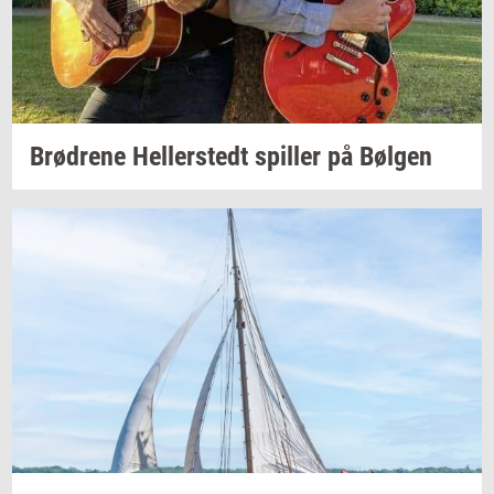
Brød­re­ne
Hel­ler­stedt
spil­ler
på
Bøl­gen