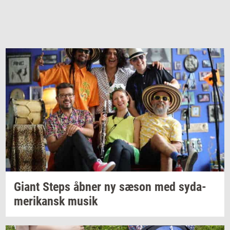
Giant Steps åbner ny sæson med
sy­da­
me­ri­kansk
musik