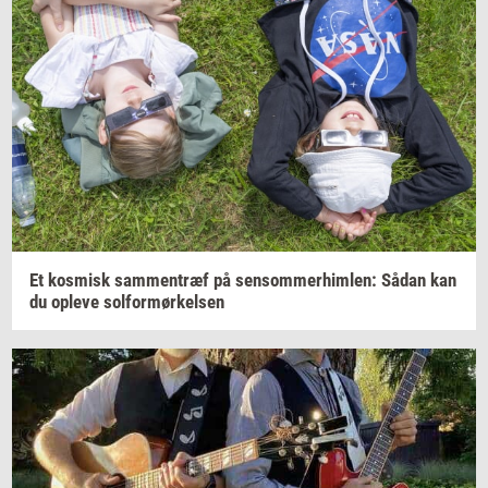
Et
kos­misk
sam­men­træf
på
sen­som­mer­him­len:
Sådan kan
du
op­le­ve
sol­for­mør­kel­sen