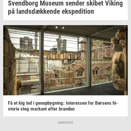
Svend­borg
Mu­se­um
sen­der
ski­bet
Viking
på
lands­dæk­ken­de
eks­pe­di­tion
Få et kig ind i
genop­byg­ning:
In­ter­es­sen
for
Bør­sens
hi­
sto­rie
steg
mar­kant
efter
bran­den
ANNONCE