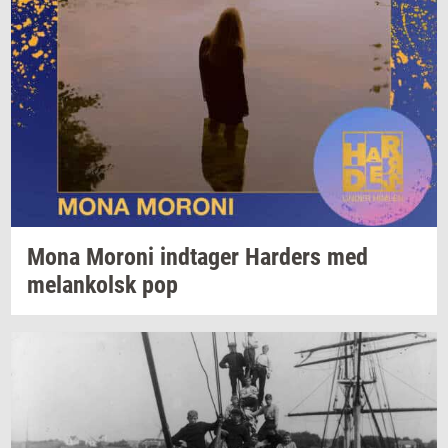
Mona
Mor­o­ni
ind­ta­ger
Har­ders
med
melan­kolsk
pop