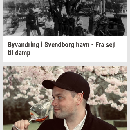
Byvan­dring
i
Svend­borg
havn - Fra sejl
til damp