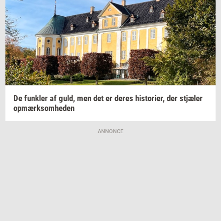
De
funk­ler
af guld, men det er deres
hi­sto­ri­er,
der
stjæ­ler
op­mærk­som­he­den
ANNONCE