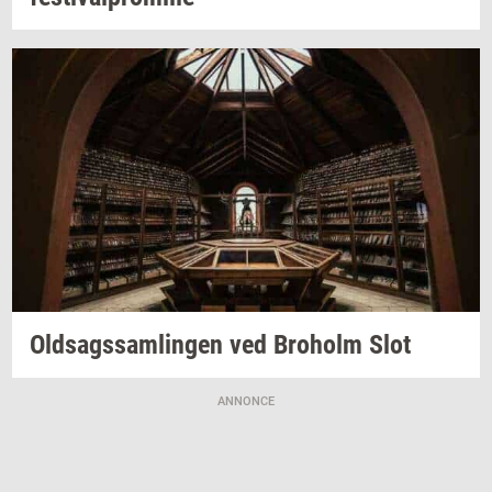
Oldsags­sam­lin­gen
ved
Bro­holm
Slot
ANNONCE