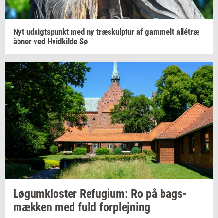
Nyt
ud­sigts­punkt
med ny
træskul­p­tur
af
gam­melt
allétræ
åbner ved
Hvid­kil­de
Sø
Løgum­klo­ster
Re­fu­gi­um:
Ro på
bags­
mæk­ken
med fuld
for­plej­ning