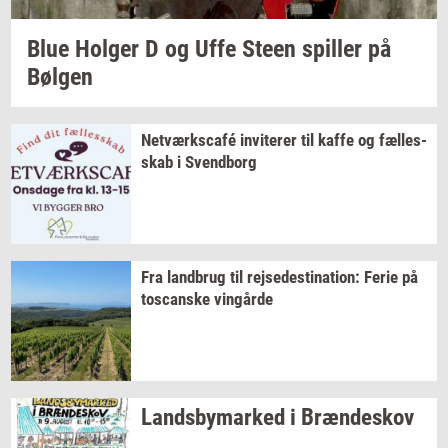
Blue
Hol­ger
D og Uffe Steen
spil­ler
på
Bøl­gen
Netværkscafé
in­vi­te­rer
til kaffe og
fæl­les­
skab
i
Svend­borg
Fra
land­brug
til
rej­se­desti­na­tion:
Ferie på
toscan­ske
vin­går­de
Lands­by­mar­ked
i
Bræn­de­skov