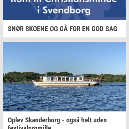
SNØR
SKO­E­NE
OG GÅ FOR EN GOD SAG
Oplev
Skan­der­borg
- også helt uden
festi­val­pro­mil­le