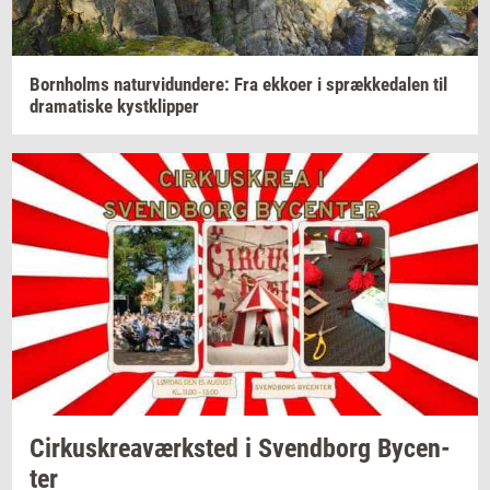
Born­holms
na­tur­vi­dun­de­re:
Fra
ek­ko­er
i
spræk­ke­da­len
til
dra­ma­ti­ske
kyst­klip­per
Cir­kuskrea­værk­sted
i
Svend­borg
By­cen­
ter