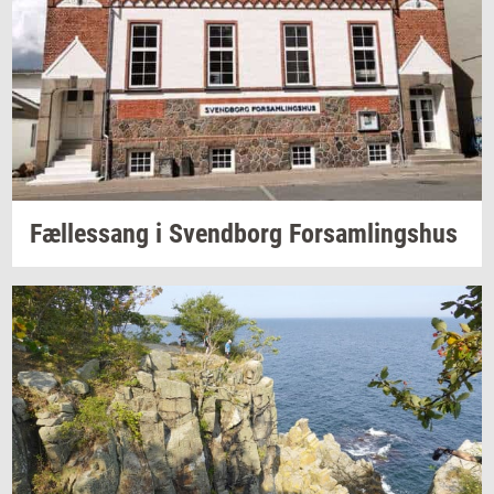
Fæl­les­sang i
Svend­borg
For­sam­lings­hus