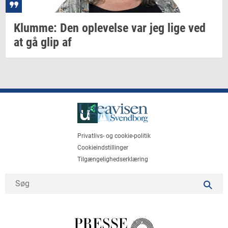
Klum­me:
Den
op­le­vel­se
var jeg lige ved
at gå glip af
Privatlivs- og cookie-politik
Cookieindstillinger
Tilgængelighedserklæring