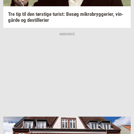
Tre tip til den
tørsti­ge
turist:
Besøg
mi­kro­bryg­ge­ri­er,
vin­
går­de
og
destil­le­ri­er
ANNONCE